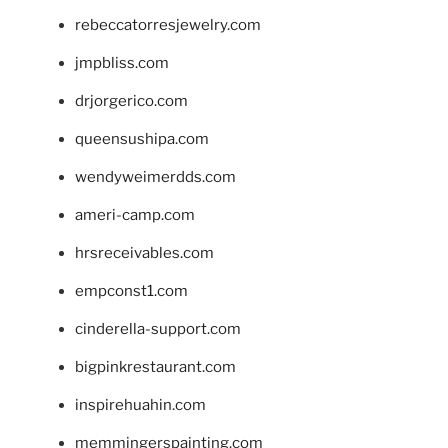
rebeccatorresjewelry.com
jmpbliss.com
drjorgerico.com
queensushipa.com
wendyweimerdds.com
ameri-camp.com
hrsreceivables.com
empconst1.com
cinderella-support.com
bigpinkrestaurant.com
inspirehuahin.com
memmingerspainting.com