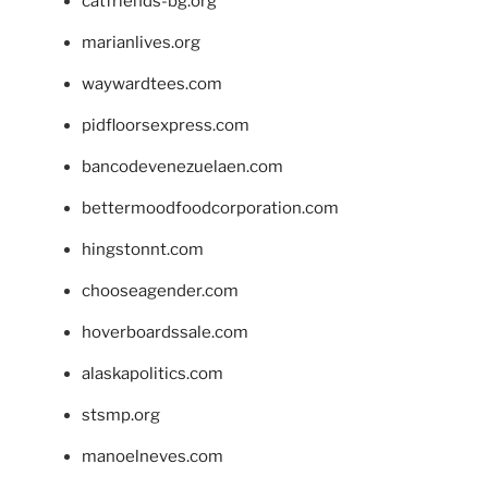
catfriends-bg.org
marianlives.org
waywardtees.com
pidfloorsexpress.com
bancodevenezuelaen.com
bettermoodfoodcorporation.com
hingstonnt.com
chooseagender.com
hoverboardssale.com
alaskapolitics.com
stsmp.org
manoelneves.com