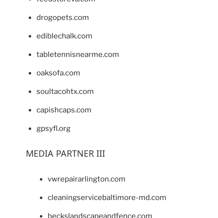
drogopets.com
ediblechalk.com
tabletennisnearme.com
oaksofa.com
soultacohtx.com
capishcaps.com
gpsyfl.org
MEDIA PARTNER III
vwrepairarlington.com
cleaningservicebaltimore-md.com
beckslandscapeandfence.com