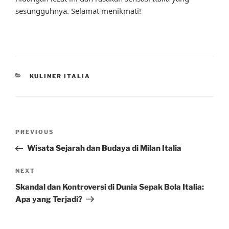
sesungguhnya. Selamat menikmati!
CATEGORIES
KULINER ITALIA
Post
Previous
PREVIOUS
navigation
Post
Wisata Sejarah dan Budaya di Milan Italia
Next
NEXT
Post
Skandal dan Kontroversi di Dunia Sepak Bola Italia:
Apa yang Terjadi?