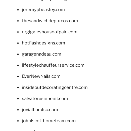
jeremypbeasley.com
thesandwichdepotcos.com
drgiggleshouseofpain.com
hotflashdesigns.com
garagenadeau.com
lifestylechauffeurservice.com
EverNewNails.com
insideoutdecoratingcentre.com
salvatoresinpoint.com
jovialfloralco.com
johnlscotthometeam.com