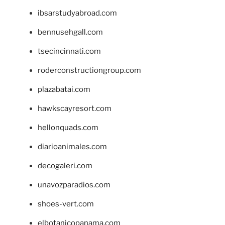
ibsarstudyabroad.com
bennusehgall.com
tsecincinnati.com
roderconstructiongroup.com
plazabatai.com
hawkscayresort.com
hellonquads.com
diarioanimales.com
decogaleri.com
unavozparadios.com
shoes-vert.com
elbotanicopanama.com