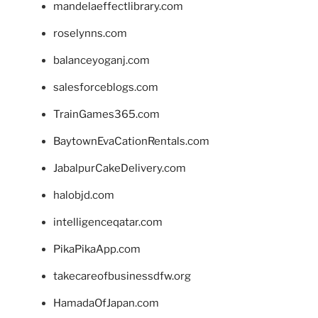
mandelaeffectlibrary.com
roselynns.com
balanceyoganj.com
salesforceblogs.com
TrainGames365.com
BaytownEvaCationRentals.com
JabalpurCakeDelivery.com
halobjd.com
intelligenceqatar.com
PikaPikaApp.com
takecareofbusinessdfw.org
HamadaOfJapan.com