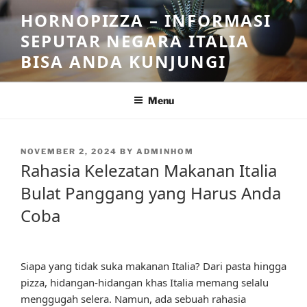
Skip
HORNOPIZZA – INFORMASI
to
SEPUTAR NEGARA ITALIA
content
BISA ANDA KUNJUNGI
Menu
POSTED
NOVEMBER 2, 2024
BY
ADMINHOM
ON
Rahasia Kelezatan Makanan Italia
Bulat Panggang yang Harus Anda
Coba
Siapa yang tidak suka makanan Italia? Dari pasta hingga
pizza, hidangan-hidangan khas Italia memang selalu
menggugah selera. Namun, ada sebuah rahasia