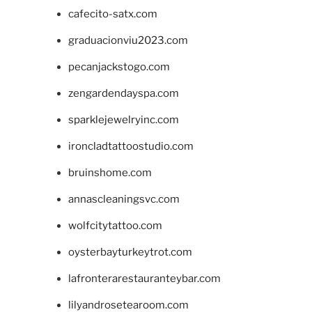
cafecito-satx.com
graduacionviu2023.com
pecanjackstogo.com
zengardendayspa.com
sparklejewelryinc.com
ironcladtattoostudio.com
bruinshome.com
annascleaningsvc.com
wolfcitytattoo.com
oysterbayturkeytrot.com
lafronterarestauranteybar.com
lilyandrosetearoom.com