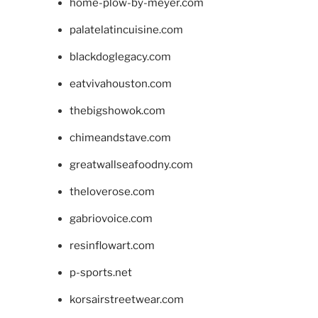
home-plow-by-meyer.com
palatelatincuisine.com
blackdoglegacy.com
eatvivahouston.com
thebigshowok.com
chimeandstave.com
greatwallseafoodny.com
theloverose.com
gabriovoice.com
resinflowart.com
p-sports.net
korsairstreetwear.com