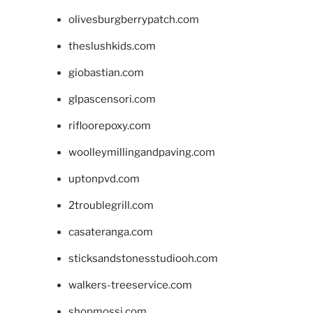
olivesburgberrypatch.com
theslushkids.com
giobastian.com
glpascensori.com
rifloorepoxy.com
woolleymillingandpaving.com
uptonpvd.com
2troublegrill.com
casateranga.com
sticksandstonesstudiooh.com
walkers-treeservice.com
shopmossi.com