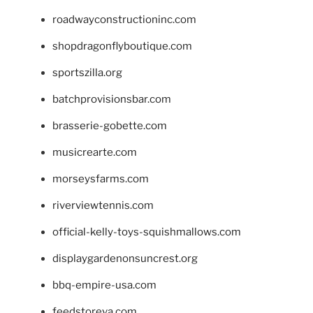
roadwayconstructioninc.com
shopdragonflyboutique.com
sportszilla.org
batchprovisionsbar.com
brasserie-gobette.com
musicrearte.com
morseysfarms.com
riverviewtennis.com
official-kelly-toys-squishmallows.com
displaygardenonsuncrest.org
bbq-empire-usa.com
feedstoreva.com