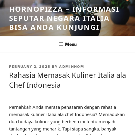
Skip
HORNOPIZZA – INFORMASI
to
SEPUTAR NEGARA ITALIA
content
BISA ANDA KUNJUNGI
Menu
POSTED
FEBRUARY 2, 2025
BY
ADMINHOM
ON
Rahasia Memasak Kuliner Italia ala
Chef Indonesia
Pernahkah Anda merasa penasaran dengan rahasia
memasak kuliner Italia ala chef Indonesia? Memadukan
dua budaya kuliner yang berbeda ini tentu menjadi
tantangan yang menarik. Tapi siapa sangka, banyak