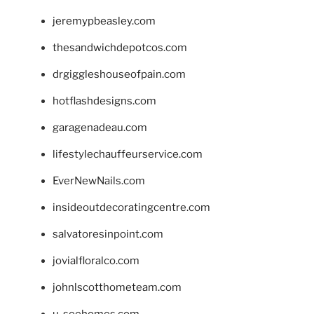
jeremypbeasley.com
thesandwichdepotcos.com
drgiggleshouseofpain.com
hotflashdesigns.com
garagenadeau.com
lifestylechauffeurservice.com
EverNewNails.com
insideoutdecoratingcentre.com
salvatoresinpoint.com
jovialfloralco.com
johnlscotthometeam.com