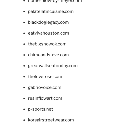
home-plow-by-meyer.com
palatelatincuisine.com
blackdoglegacy.com
eatvivahouston.com
thebigshowok.com
chimeandstave.com
greatwallseafoodny.com
theloverose.com
gabriovoice.com
resinflowart.com
p-sports.net
korsairstreetwear.com