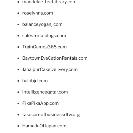
mandelaeffectlibrary.com
roselynns.com
balanceyoganj.com
salesforceblogs.com
TrainGames365.com
BaytownEvaCationRentals.com
JabalpurCakeDelivery.com
halobjd.com
intelligenceqatar.com
PikaPikaApp.com
takecareofbusinessdfw.org
HamadaOfJapan.com