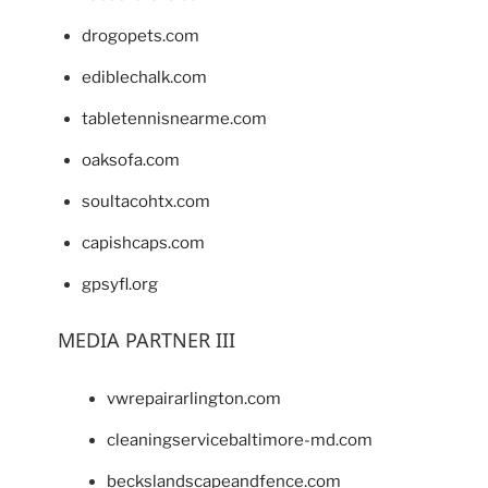
drogopets.com
ediblechalk.com
tabletennisnearme.com
oaksofa.com
soultacohtx.com
capishcaps.com
gpsyfl.org
MEDIA PARTNER III
vwrepairarlington.com
cleaningservicebaltimore-md.com
beckslandscapeandfence.com