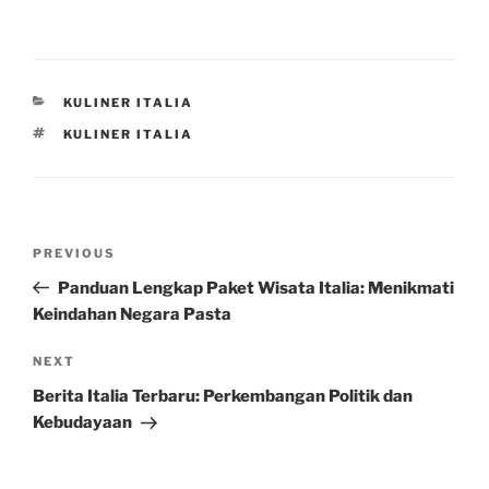
CATEGORIES
KULINER ITALIA
TAGS
KULINER ITALIA
Post
Previous
PREVIOUS
navigation
Post
Panduan Lengkap Paket Wisata Italia: Menikmati
Keindahan Negara Pasta
Next
NEXT
Post
Berita Italia Terbaru: Perkembangan Politik dan
Kebudayaan