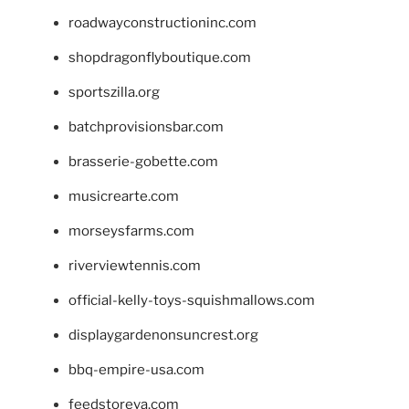
roadwayconstructioninc.com
shopdragonflyboutique.com
sportszilla.org
batchprovisionsbar.com
brasserie-gobette.com
musicrearte.com
morseysfarms.com
riverviewtennis.com
official-kelly-toys-squishmallows.com
displaygardenonsuncrest.org
bbq-empire-usa.com
feedstoreva.com