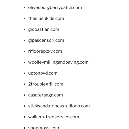
olivesburgberrypatch.com
theslushkids.com
giobastian.com
glpascensori.com
rifloorepoxy.com
woolleymillingandpaving.com
uptonpvd.com
2troublegrill.com
casateranga.com
sticksandstonesstudiooh.com
walkers-treeservice.com
shopmossi.com