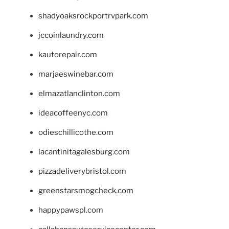
shadyoaksrockportrvpark.com
jccoinlaundry.com
kautorepair.com
marjaeswinebar.com
elmazatlanclinton.com
ideacoffeenyc.com
odieschillicothe.com
lacantinitagalesburg.com
pizzadeliverybristol.com
greenstarsmogcheck.com
happypawspl.com