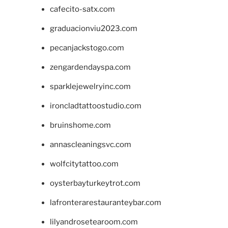
cafecito-satx.com
graduacionviu2023.com
pecanjackstogo.com
zengardendayspa.com
sparklejewelryinc.com
ironcladtattoostudio.com
bruinshome.com
annascleaningsvc.com
wolfcitytattoo.com
oysterbayturkeytrot.com
lafronterarestauranteybar.com
lilyandrosetearoom.com