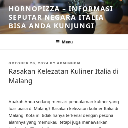
Skip
HORNOPIZZA – INFORMASI
to
SEPUTAR NEGARA ITALIA
content
BISA ANDA KUNJUNGI
Menu
POSTED
OCTOBER 26, 2024
BY
ADMINHOM
ON
Rasakan Kelezatan Kuliner Italia di
Malang
Apakah Anda sedang mencari pengalaman kuliner yang
luar biasa di Malang? Rasakan kelezatan kuliner Italia di
Malang! Kota ini tidak hanya terkenal dengan pesona
alamnya yang memukau, tetapi juga menawarkan