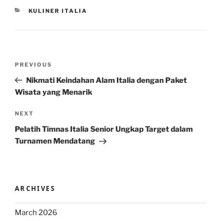
CATEGORIES
KULINER ITALIA
Post
Previous
PREVIOUS
navigation
Post
Nikmati Keindahan Alam Italia dengan Paket
Wisata yang Menarik
Next
NEXT
Post
Pelatih Timnas Italia Senior Ungkap Target dalam
Turnamen Mendatang
ARCHIVES
March 2026