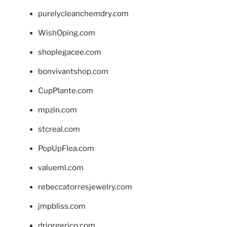
purelycleanchemdry.com
WishOping.com
shoplegacee.com
bonvivantshop.com
CupPlante.com
mpzin.com
stcreal.com
PopUpFlea.com
valueml.com
rebeccatorresjewelry.com
jmpbliss.com
drjorgerico.com