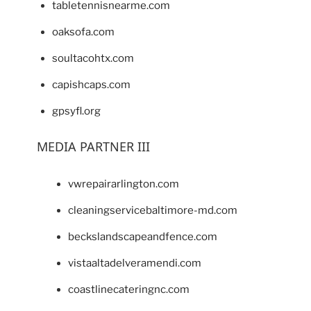
tabletennisnearme.com
oaksofa.com
soultacohtx.com
capishcaps.com
gpsyfl.org
MEDIA PARTNER III
vwrepairarlington.com
cleaningservicebaltimore-md.com
beckslandscapeandfence.com
vistaaltadelveramendi.com
coastlinecateringnc.com