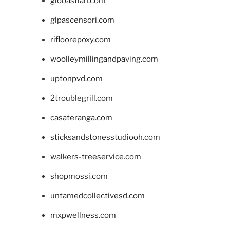
giobastian.com
glpascensori.com
rifloorepoxy.com
woolleymillingandpaving.com
uptonpvd.com
2troublegrill.com
casateranga.com
sticksandstonesstudiooh.com
walkers-treeservice.com
shopmossi.com
untamedcollectivesd.com
mxpwellness.com