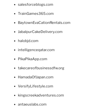
salesforceblogs.com
TrainGames365.com
BaytownEvaCationRentals.com
JabalpurCakeDelivery.com
halobjd.com
intelligenceqatar.com
PikaPikaApp.com
takecareofbusinessdfw.org
HamadaOfJapan.com
VersifyLifestyle.com
kingscreekadventures.com
antaeuslabs.com