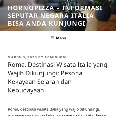
Skip
HORNOPIZZA – INFORMASI
to
SEPUTAR NEGARA ITALIA
content
BISA ANDA KUNJUNGI
Menu
POSTED
MARCH 3, 2025
BY
ADMINHOM
ON
Roma, Destinasi Wisata Italia yang
Wajib Dikunjungi: Pesona
Kekayaan Sejarah dan
Kebudayaan
Roma, destinasi wisata Italia yang wajib dikunjungi,
menawarkan pesona kekayaan sejarah dan kebudayaan