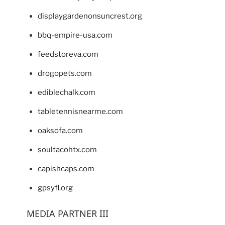
displaygardenonsuncrest.org
bbq-empire-usa.com
feedstoreva.com
drogopets.com
ediblechalk.com
tabletennisnearme.com
oaksofa.com
soultacohtx.com
capishcaps.com
gpsyfl.org
MEDIA PARTNER III