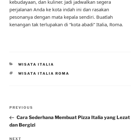
kebudayaan, dan kuliner. Jadi jadwalkan segera
perjalanan Anda ke kota indah ini dan rasakan
pesonanya dengan mata kepala sendiri. Buatlah
kenangan tak terlupakan di “kota abadi” Italia, Roma.
CATEGORIES
WISATA ITALIA
TAGS
WISATA ITALIA ROMA
Post
Previous
PREVIOUS
navigation
Post
Cara Sederhana Membuat Pizza Italia yang Lezat
dan Bergizi
Next
NEXT