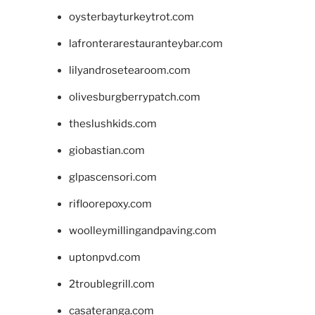
oysterbayturkeytrot.com
lafronterarestauranteybar.com
lilyandrosetearoom.com
olivesburgberrypatch.com
theslushkids.com
giobastian.com
glpascensori.com
rifloorepoxy.com
woolleymillingandpaving.com
uptonpvd.com
2troublegrill.com
casateranga.com