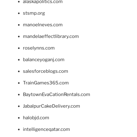
alaskapolitics.com
stsmp.org
manoelneves.com
mandelaeffectlibrary.com
roselynns.com
balanceyoganj.com
salesforceblogs.com
TrainGames365.com
BaytownEvaCationRentals.com
JabalpurCakeDelivery.com
halobjd.com
intelligenceqatar.com