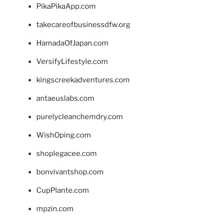
PikaPikaApp.com
takecareofbusinessdfw.org
HamadaOfJapan.com
VersifyLifestyle.com
kingscreekadventures.com
antaeuslabs.com
purelycleanchemdry.com
WishOping.com
shoplegacee.com
bonvivantshop.com
CupPlante.com
mpzin.com