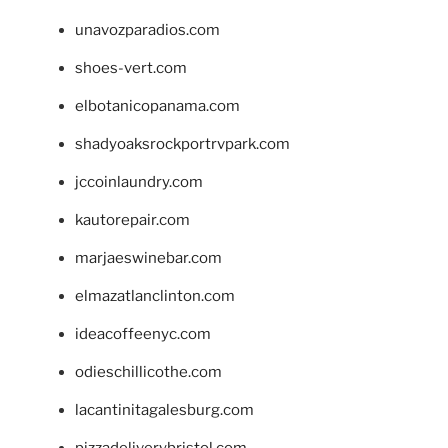
unavozparadios.com
shoes-vert.com
elbotanicopanama.com
shadyoaksrockportrvpark.com
jccoinlaundry.com
kautorepair.com
marjaeswinebar.com
elmazatlanclinton.com
ideacoffeenyc.com
odieschillicothe.com
lacantinitagalesburg.com
pizzadeliverybristol.com