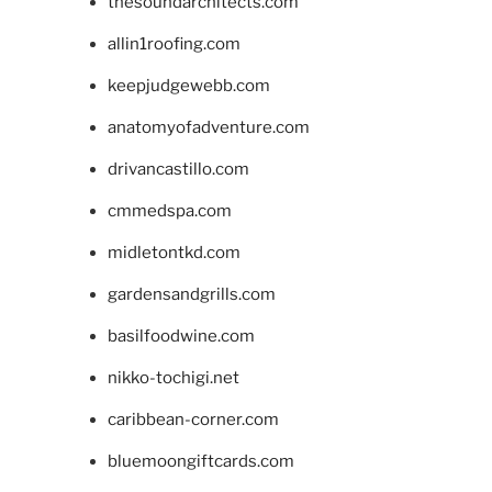
thesoundarchitects.com
allin1roofing.com
keepjudgewebb.com
anatomyofadventure.com
drivancastillo.com
cmmedspa.com
midletontkd.com
gardensandgrills.com
basilfoodwine.com
nikko-tochigi.net
caribbean-corner.com
bluemoongiftcards.com