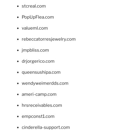
stcreal.com
PopUpFlea.com
valueml.com
rebeccatorresjewelry.com
jmpbliss.com
drjorgerico.com
queensushipa.com
wendyweimerdds.com
ameri-camp.com
hrsreceivables.com
empconst1.com
cinderella-support.com