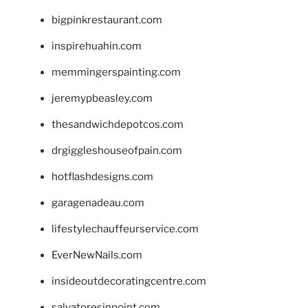
bigpinkrestaurant.com
inspirehuahin.com
memmingerspainting.com
jeremypbeasley.com
thesandwichdepotcos.com
drgiggleshouseofpain.com
hotflashdesigns.com
garagenadeau.com
lifestylechauffeurservice.com
EverNewNails.com
insideoutdecoratingcentre.com
salvatoresinpoint.com