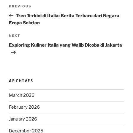
Post
Previous
PREVIOUS
navigation
Post
Tren Terkini di Italia: Berita Terbaru dari Negara
Eropa Selatan
Next
NEXT
Post
Exploring Kuliner Italia yang Wajib Dicoba di Jakarta
ARCHIVES
March 2026
February 2026
January 2026
December 2025