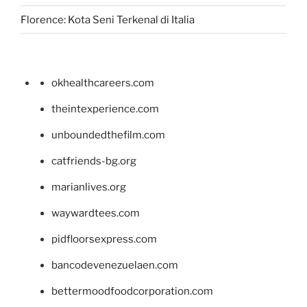
Florence: Kota Seni Terkenal di Italia
okhealthcareers.com
theintexperience.com
unboundedthefilm.com
catfriends-bg.org
marianlives.org
waywardtees.com
pidfloorsexpress.com
bancodevenezuelaen.com
bettermoodfoodcorporation.com