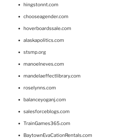
hingstonnt.com
chooseagender.com
hoverboardssale.com
alaskapolitics.com
stsmp.org
manoelneves.com
mandelaeffectlibrary.com
roselynns.com
balanceyoganj.com
salesforceblogs.com
TrainGames365.com
BaytownEvaCationRentals.com