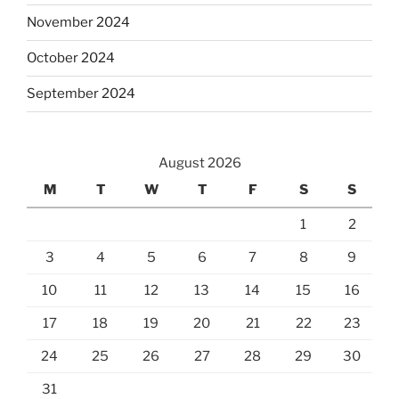
November 2024
October 2024
September 2024
August 2026
M
T
W
T
F
S
S
1
2
3
4
5
6
7
8
9
10
11
12
13
14
15
16
17
18
19
20
21
22
23
24
25
26
27
28
29
30
31