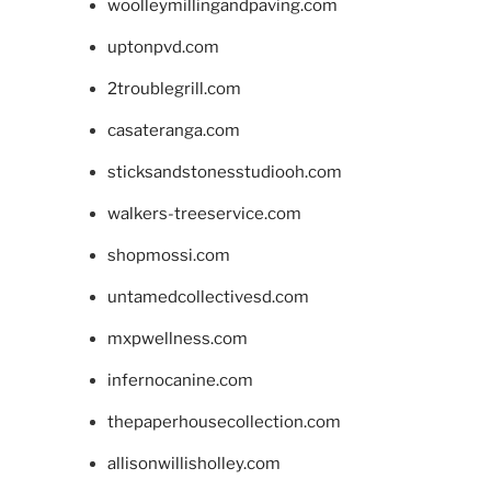
woolleymillingandpaving.com
uptonpvd.com
2troublegrill.com
casateranga.com
sticksandstonesstudiooh.com
walkers-treeservice.com
shopmossi.com
untamedcollectivesd.com
mxpwellness.com
infernocanine.com
thepaperhousecollection.com
allisonwillisholley.com