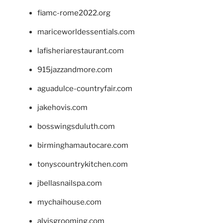
fiamc-rome2022.org
mariceworldessentials.com
lafisheriarestaurant.com
915jazzandmore.com
aguadulce-countryfair.com
jakehovis.com
bosswingsduluth.com
birminghamautocare.com
tonyscountrykitchen.com
jbellasnailspa.com
mychaihouse.com
alvisgrooming.com