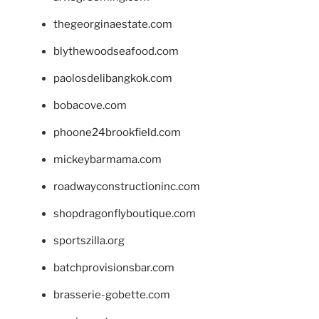
thegeorginaestate.com
blythewoodseafood.com
paolosdelibangkok.com
bobacove.com
phoone24brookfield.com
mickeybarmama.com
roadwayconstructioninc.com
shopdragonflyboutique.com
sportszilla.org
batchprovisionsbar.com
brasserie-gobette.com