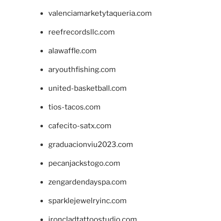
valenciamarketytaqueria.com
reefrecordsllc.com
alawaffle.com
aryouthfishing.com
united-basketball.com
tios-tacos.com
cafecito-satx.com
graduacionviu2023.com
pecanjackstogo.com
zengardendayspa.com
sparklejewelryinc.com
ironcladtattoostudio.com