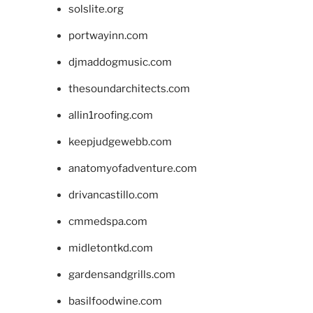
solslite.org
portwayinn.com
djmaddogmusic.com
thesoundarchitects.com
allin1roofing.com
keepjudgewebb.com
anatomyofadventure.com
drivancastillo.com
cmmedspa.com
midletontkd.com
gardensandgrills.com
basilfoodwine.com