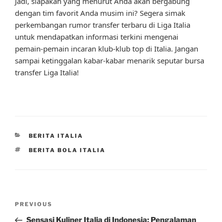
Jadi, siapakah yang menurut Anda akan bergabung
dengan tim favorit Anda musim ini? Segera simak
perkembangan rumor transfer terbaru di Liga Italia
untuk mendapatkan informasi terkini mengenai
pemain-pemain incaran klub-klub top di Italia. Jangan
sampai ketinggalan kabar-kabar menarik seputar bursa
transfer Liga Italia!
CATEGORIES
BERITA ITALIA
TAGS
BERITA BOLA ITALIA
Post
Previous
PREVIOUS
navigation
Post
Sensasi Kuliner Italia di Indonesia: Pengalaman