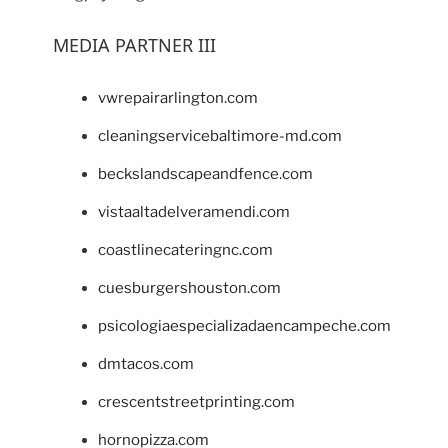
MEDIA PARTNER III
vwrepairarlington.com
cleaningservicebaltimore-md.com
beckslandscapeandfence.com
vistaaltadelveramendi.com
coastlinecateringnc.com
cuesburgershouston.com
psicologiaespecializadaencampeche.com
dmtacos.com
crescentstreetprinting.com
hornopizza.com