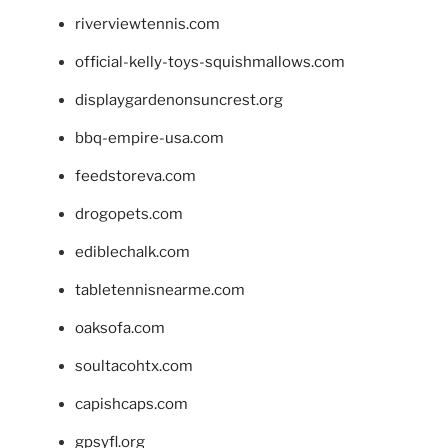
riverviewtennis.com
official-kelly-toys-squishmallows.com
displaygardenonsuncrest.org
bbq-empire-usa.com
feedstoreva.com
drogopets.com
ediblechalk.com
tabletennisnearme.com
oaksofa.com
soultacohtx.com
capishcaps.com
gpsyfl.org