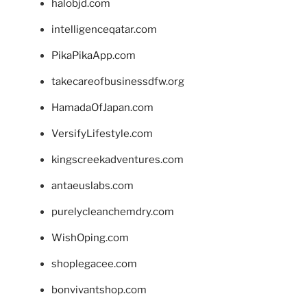
halobjd.com
intelligenceqatar.com
PikaPikaApp.com
takecareofbusinessdfw.org
HamadaOfJapan.com
VersifyLifestyle.com
kingscreekadventures.com
antaeuslabs.com
purelycleanchemdry.com
WishOping.com
shoplegacee.com
bonvivantshop.com