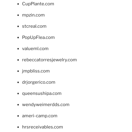
CupPlante.com
mpzin.com
stcreal.com
PopUpFlea.com
valueml.com
rebeccatorresjewelry.com
jmpbliss.com
drjorgerico.com
queensushipa.com
wendyweimerdds.com
ameri-camp.com
hrsreceivables.com