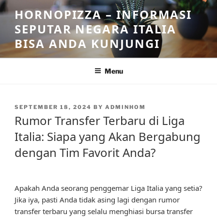
Skip
HORNOPIZZA – INFORMASI
to
SEPUTAR NEGARA ITALIA
content
BISA ANDA KUNJUNGI
Menu
POSTED
SEPTEMBER 18, 2024
BY
ADMINHOM
ON
Rumor Transfer Terbaru di Liga
Italia: Siapa yang Akan Bergabung
dengan Tim Favorit Anda?
Apakah Anda seorang penggemar Liga Italia yang setia?
Jika iya, pasti Anda tidak asing lagi dengan rumor
transfer terbaru yang selalu menghiasi bursa transfer