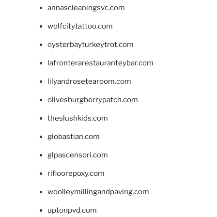
annascleaningsvc.com
wolfcitytattoo.com
oysterbayturkeytrot.com
lafronterarestauranteybar.com
lilyandrosetearoom.com
olivesburgberrypatch.com
theslushkids.com
giobastian.com
glpascensori.com
rifloorepoxy.com
woolleymillingandpaving.com
uptonpvd.com