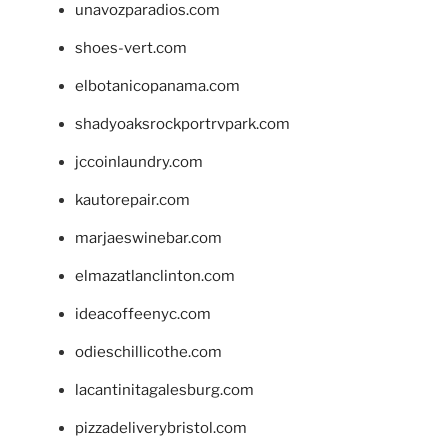
unavozparadios.com
shoes-vert.com
elbotanicopanama.com
shadyoaksrockportrvpark.com
jccoinlaundry.com
kautorepair.com
marjaeswinebar.com
elmazatlanclinton.com
ideacoffeenyc.com
odieschillicothe.com
lacantinitagalesburg.com
pizzadeliverybristol.com