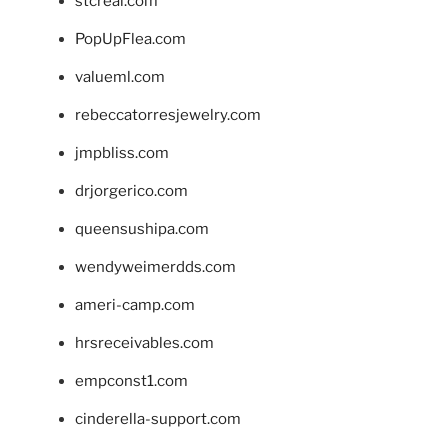
stcreal.com
PopUpFlea.com
valueml.com
rebeccatorresjewelry.com
jmpbliss.com
drjorgerico.com
queensushipa.com
wendyweimerdds.com
ameri-camp.com
hrsreceivables.com
empconst1.com
cinderella-support.com