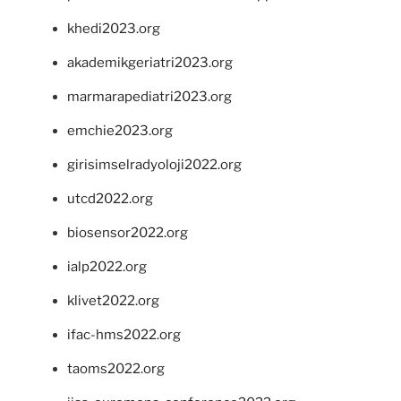
khedi2023.org
akademikgeriatri2023.org
marmarapediatri2023.org
emchie2023.org
girisimselradyoloji2022.org
utcd2022.org
biosensor2022.org
ialp2022.org
klivet2022.org
ifac-hms2022.org
taoms2022.org