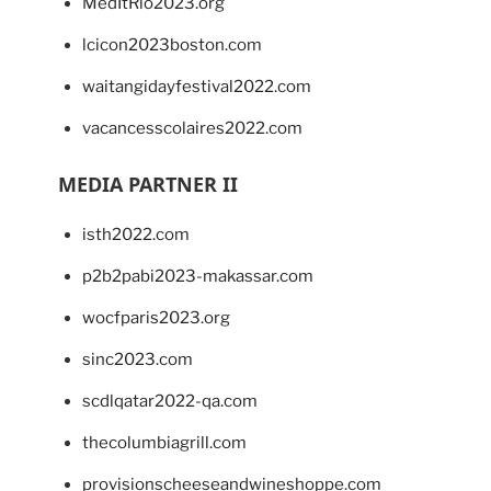
MedItRio2023.org
lcicon2023boston.com
waitangidayfestival2022.com
vacancesscolaires2022.com
MEDIA PARTNER II
isth2022.com
p2b2pabi2023-makassar.com
wocfparis2023.org
sinc2023.com
scdlqatar2022-qa.com
thecolumbiagrill.com
provisionscheeseandwineshoppe.com