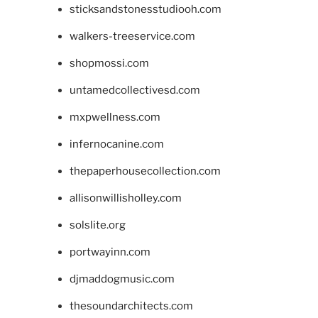
sticksandstonesstudiooh.com
walkers-treeservice.com
shopmossi.com
untamedcollectivesd.com
mxpwellness.com
infernocanine.com
thepaperhousecollection.com
allisonwillisholley.com
solslite.org
portwayinn.com
djmaddogmusic.com
thesoundarchitects.com