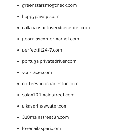
greenstarsmogcheck.com
happypawspl.com
callahansautoservicecenter.com
georgiascornermarket.com
perfectfit24-7.com
portugalprivatedriver.com
von-racer.com
coffeeshopcharleston.com
salon104mainstreet.com
alkaspringswater.com
318mainstreet8h.com
lovenailsspari.com