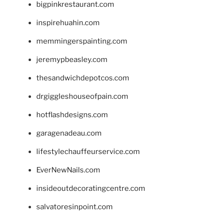
bigpinkrestaurant.com
inspirehuahin.com
memmingerspainting.com
jeremypbeasley.com
thesandwichdepotcos.com
drgiggleshouseofpain.com
hotflashdesigns.com
garagenadeau.com
lifestylechauffeurservice.com
EverNewNails.com
insideoutdecoratingcentre.com
salvatoresinpoint.com