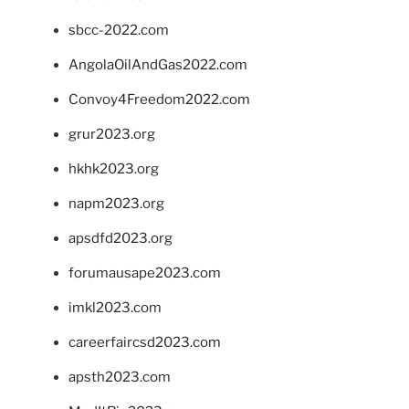
sbcc-2022.com
AngolaOilAndGas2022.com
Convoy4Freedom2022.com
grur2023.org
hkhk2023.org
napm2023.org
apsdfd2023.org
forumausape2023.com
imkl2023.com
careerfaircsd2023.com
apsth2023.com