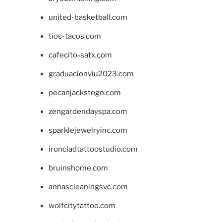
united-basketball.com
tios-tacos.com
cafecito-satx.com
graduacionviu2023.com
pecanjackstogo.com
zengardendayspa.com
sparklejewelryinc.com
ironcladtattoostudio.com
bruinshome.com
annascleaningsvc.com
wolfcitytattoo.com