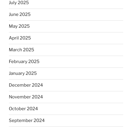
July 2025
June 2025
May 2025
April 2025
March 2025
February 2025
January 2025
December 2024
November 2024
October 2024
September 2024