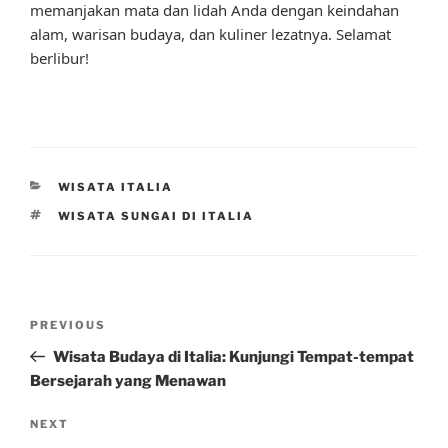
memanjakan mata dan lidah Anda dengan keindahan
alam, warisan budaya, dan kuliner lezatnya. Selamat
berlibur!
CATEGORIES
WISATA ITALIA
TAGS
WISATA SUNGAI DI ITALIA
Post
Previous
PREVIOUS
navigation
Post
Wisata Budaya di Italia: Kunjungi Tempat-tempat
Bersejarah yang Menawan
Next
NEXT