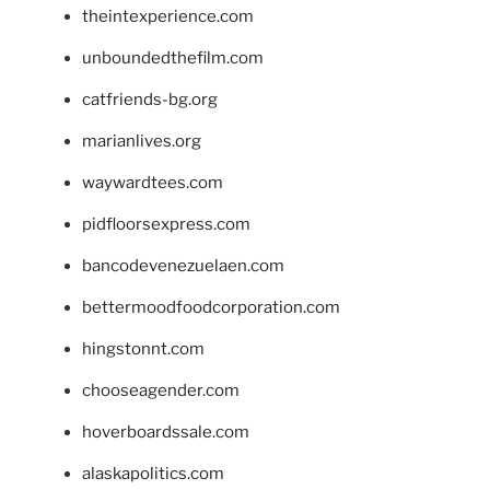
theintexperience.com
unboundedthefilm.com
catfriends-bg.org
marianlives.org
waywardtees.com
pidfloorsexpress.com
bancodevenezuelaen.com
bettermoodfoodcorporation.com
hingstonnt.com
chooseagender.com
hoverboardssale.com
alaskapolitics.com