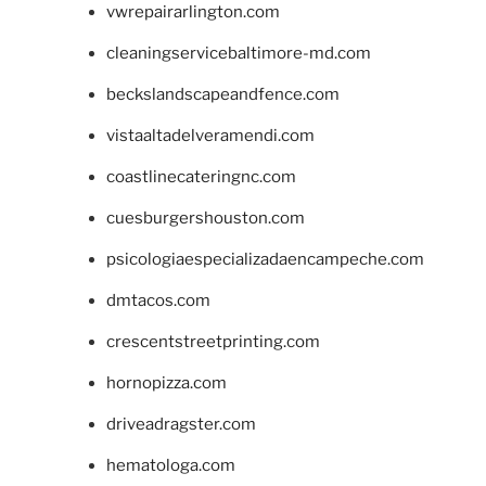
vwrepairarlington.com
cleaningservicebaltimore-md.com
beckslandscapeandfence.com
vistaaltadelveramendi.com
coastlinecateringnc.com
cuesburgershouston.com
psicologiaespecializadaencampeche.com
dmtacos.com
crescentstreetprinting.com
hornopizza.com
driveadragster.com
hematologa.com