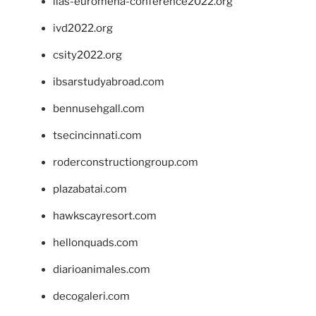
iias-euromena-conference2022.org
ivd2022.org
csity2022.org
ibsarstudyabroad.com
bennusehgall.com
tsecincinnati.com
roderconstructiongroup.com
plazabatai.com
hawkscayresort.com
hellonquads.com
diarioanimales.com
decogaleri.com