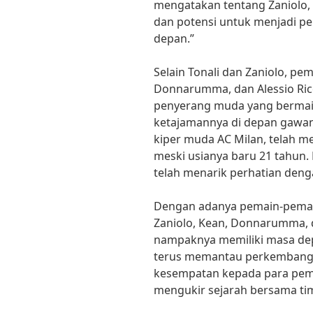
mengatakan tentang Zaniolo, “
dan potensi untuk menjadi pem
depan.”
Selain Tonali dan Zaniolo, pem
Donnarumma, dan Alessio Ricc
penyerang muda yang bermain
ketajamannya di depan gawa
kiper muda AC Milan, telah men
meski usianya baru 21 tahun. 
telah menarik perhatian denga
Dengan adanya pemain-pemain
Zaniolo, Kean, Donnarumma, da
nampaknya memiliki masa dep
terus memantau perkembang
kesempatan kepada para pem
mengukir sejarah bersama timn