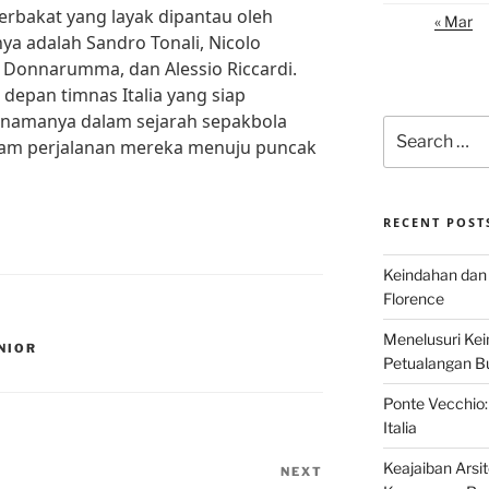
erbakat yang layak dipantau oleh
« Mar
nya adalah Sandro Tonali, Nicolo
i Donnarumma, dan Alessio Riccardi.
depan timnas Italia yang siap
amanya dalam sejarah sepakbola
Search
alam perjalanan mereka menuju puncak
for:
RECENT POST
Keindahan dan 
Florence
Menelusuri Kein
NIOR
Petualangan Bud
Ponte Vecchio:
Italia
Keajaiban Arsi
NEXT
Next