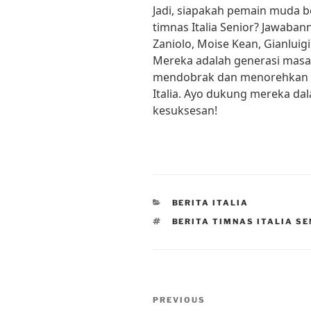
Jadi, siapakah pemain muda b
timnas Italia Senior? Jawaban
Zaniolo, Moise Kean, Gianluig
Mereka adalah generasi masa 
mendobrak dan menorehkan n
Italia. Ayo dukung mereka d
kesuksesan!
CATEGORIES
BERITA ITALIA
TAGS
BERITA TIMNAS ITALIA SE
Post
Previous
PREVIOUS