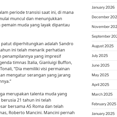
January 2026
lam periode transisi saat ini, di mana
December 20
mulai muncul dan menunjukkan
h pemain muda yang layak dipantau
November 20
September 20
 patut diperhitungkan adalah Sandro
August 2025
tahun ini telah menarik perhatian
July 2025
n penampilannya yang impresif
genda timnas Italia, Gianluigi Buffon,
June 2025
nali, “Dia memiliki visi permainan
an mengatur serangan yang jarang
May 2025
nnya.”
April 2025
 juga merupakan talenta muda yang
March 2025
berusia 21 tahun ini telah
February 2025
sar bersama AS Roma dan telah
mnas, Roberto Mancini. Mancini pernah
January 2025