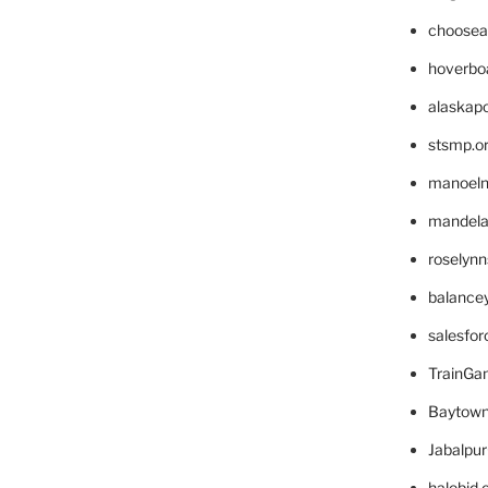
choosea
hoverbo
alaskapo
stsmp.o
manoel
mandelae
roselyn
balance
salesfo
TrainG
Baytown
Jabalpu
halobjd