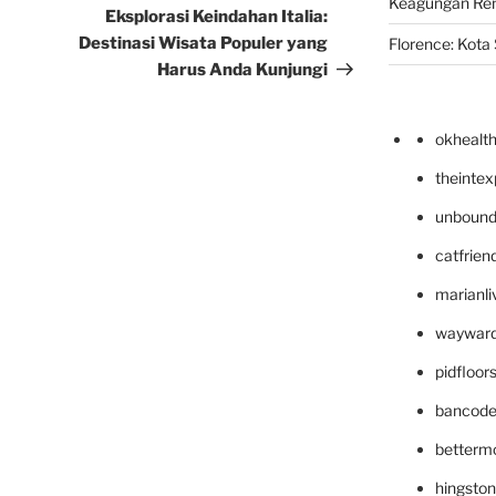
Keagungan Re
Post
Eksplorasi Keindahan Italia:
Destinasi Wisata Populer yang
Florence: Kota S
Harus Anda Kunjungi
okhealt
theinte
unbound
catfrien
marianli
wayward
pidfloo
bancode
betterm
hingsto