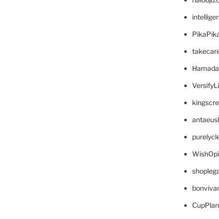
intellig
PikaPik
takecar
Hamada
VersifyL
kingscr
antaeus
purelyc
WishOp
shopleg
bonviva
CupPlan