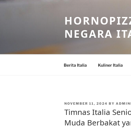
Skip
to
HORNOPIZZ
content
NEGARA IT
Berita Italia
Kuliner Italia
POSTED
NOVEMBER 11, 2024
BY
ADMI
ON
Timnas Italia Sen
Muda Berbakat ya