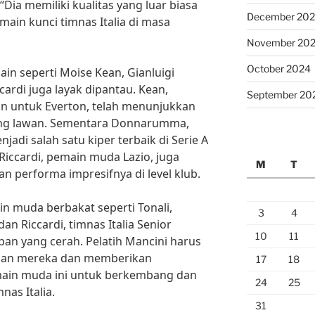
Dia memiliki kualitas yang luar biasa
December 20
ain kunci timnas Italia di masa
November 20
October 2024
ain seperti Moise Kean, Gianluigi
ardi juga layak dipantau. Kean,
September 20
 untuk Everton, telah menunjukkan
ng lawan. Sementara Donnarumma,
jadi salah satu kiper terbaik di Serie A
Riccardi, pemain muda Lazio, juga
M
T
n performa impresifnya di level klub.
 muda berbakat seperti Tonali,
3
4
n Riccardi, timnas Italia Senior
10
11
an yang cerah. Pelatih Mancini harus
an mereka dan memberikan
17
18
ain muda ini untuk berkembang dan
24
25
as Italia.
31