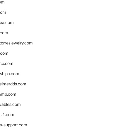
om
com
ea.com
.com
torresjewelry.com
s.com
ico.com
shipa.com
eimerdds.com
camp.com
ivables.com
st1.com
la-support.com