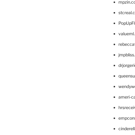
mpzin.c
stcreal.
PopUpFl
valueml
rebecca
jmpblis
drjorger
queensu
wendyw
ameri-
hrsrece
empcon
cinderel