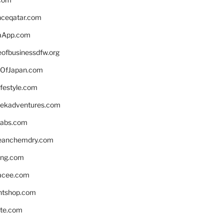
enceqatar.com
aApp.com
eofbusinessdfw.org
OfJapan.com
ifestyle.com
eekadventures.com
labs.com
leanchemdry.com
ing.com
acee.com
ntshop.com
te.com