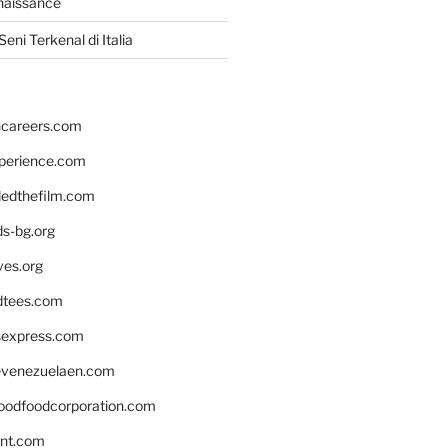
naissance
eni Terkenal di Italia
hcareers.com
xperience.com
edthefilm.com
ds-bg.org
ves.org
tees.com
rsexpress.com
venezuelaen.com
oodfoodcorporation.com
nnt.com