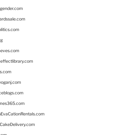
gender.com
ardssale.com
litics.com
rg
neves.com
ffectlibrary.com
ns.com
yoganj.com
rceblogs.com
ames365.com
EvaCationRentals.com
rCakeDelivery.com
.com