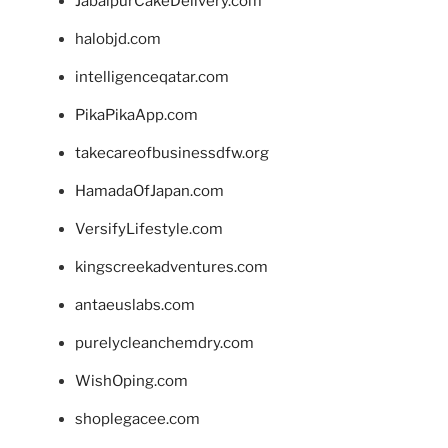
JabalpurCakeDelivery.com
halobjd.com
intelligenceqatar.com
PikaPikaApp.com
takecareofbusinessdfw.org
HamadaOfJapan.com
VersifyLifestyle.com
kingscreekadventures.com
antaeuslabs.com
purelycleanchemdry.com
WishOping.com
shoplegacee.com