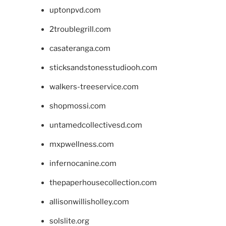
uptonpvd.com
2troublegrill.com
casateranga.com
sticksandstonesstudiooh.com
walkers-treeservice.com
shopmossi.com
untamedcollectivesd.com
mxpwellness.com
infernocanine.com
thepaperhousecollection.com
allisonwillisholley.com
solslite.org