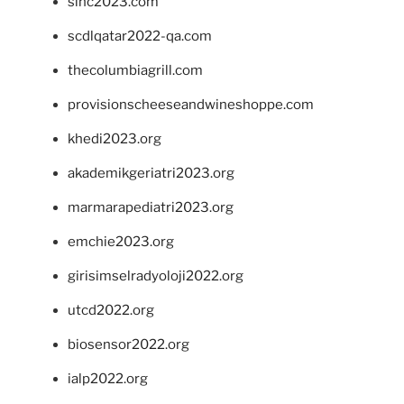
sinc2023.com
scdlqatar2022-qa.com
thecolumbiagrill.com
provisionscheeseandwineshoppe.com
khedi2023.org
akademikgeriatri2023.org
marmarapediatri2023.org
emchie2023.org
girisimselradyoloji2022.org
utcd2022.org
biosensor2022.org
ialp2022.org