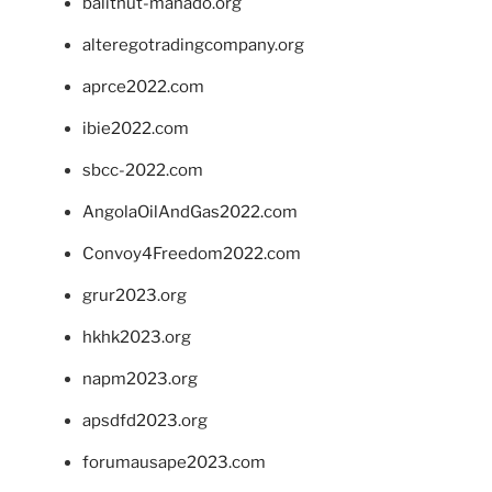
balithut-manado.org
alteregotradingcompany.org
aprce2022.com
ibie2022.com
sbcc-2022.com
AngolaOilAndGas2022.com
Convoy4Freedom2022.com
grur2023.org
hkhk2023.org
napm2023.org
apsdfd2023.org
forumausape2023.com