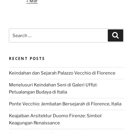
« Mar
Search
Search
for:
RECENT POSTS
Keindahan dan Sejarah Palazzo Vecchio di Florence
Menelusuri Keindahan Seni di Galeri Uffizi:
Petualangan Budaya di Italia
Ponte Vecchio: Jembatan Bersejarah di Florence, Italia
Keajaiban Arsitektur Duomo Firenze: Simbol
Keagungan Renaissance