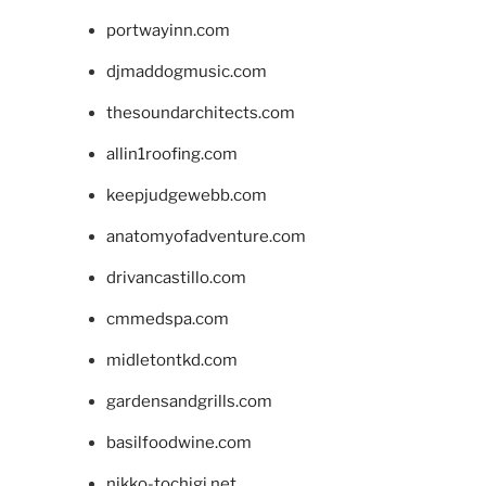
portwayinn.com
djmaddogmusic.com
thesoundarchitects.com
allin1roofing.com
keepjudgewebb.com
anatomyofadventure.com
drivancastillo.com
cmmedspa.com
midletontkd.com
gardensandgrills.com
basilfoodwine.com
nikko-tochigi.net