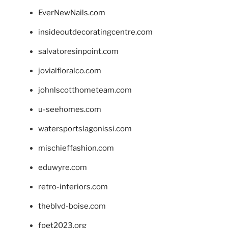
EverNewNails.com
insideoutdecoratingcentre.com
salvatoresinpoint.com
jovialfloralco.com
johnlscotthometeam.com
u-seehomes.com
watersportslagonissi.com
mischieffashion.com
eduwyre.com
retro-interiors.com
theblvd-boise.com
fpet2023.org