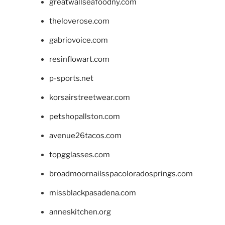
greatwallseafoodny.com
theloverose.com
gabriovoice.com
resinflowart.com
p-sports.net
korsairstreetwear.com
petshopallston.com
avenue26tacos.com
topgglasses.com
broadmoornailsspacoloradosprings.com
missblackpasadena.com
anneskitchen.org