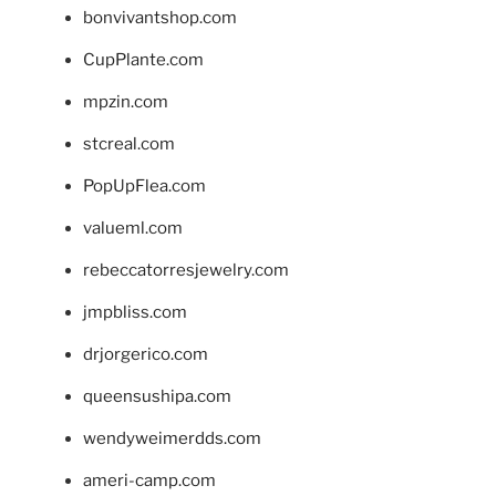
bonvivantshop.com
CupPlante.com
mpzin.com
stcreal.com
PopUpFlea.com
valueml.com
rebeccatorresjewelry.com
jmpbliss.com
drjorgerico.com
queensushipa.com
wendyweimerdds.com
ameri-camp.com