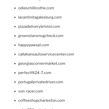
odieschillicothe.com
lacantinitagalesburg.com
pizzadeliverybristol.com
greenstarsmogcheck.com
happypawspl.com
callahansautoservicecenter.com
georgiascornermarket.com
perfectfit24-7.com
portugalprivatedriver.com
von-racer.com
coffeeshopcharleston.com