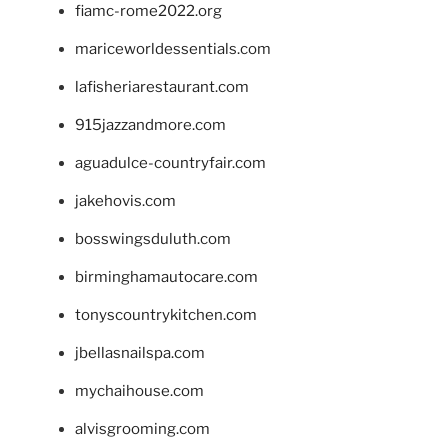
fiamc-rome2022.org
mariceworldessentials.com
lafisheriarestaurant.com
915jazzandmore.com
aguadulce-countryfair.com
jakehovis.com
bosswingsduluth.com
birminghamautocare.com
tonyscountrykitchen.com
jbellasnailspa.com
mychaihouse.com
alvisgrooming.com