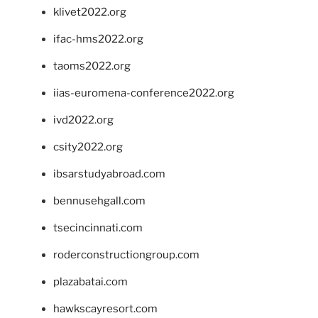
klivet2022.org
ifac-hms2022.org
taoms2022.org
iias-euromena-conference2022.org
ivd2022.org
csity2022.org
ibsarstudyabroad.com
bennusehgall.com
tsecincinnati.com
roderconstructiongroup.com
plazabatai.com
hawkscayresort.com