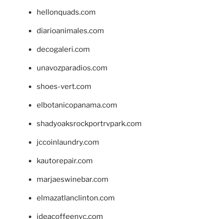
hellonquads.com
diarioanimales.com
decogaleri.com
unavozparadios.com
shoes-vert.com
elbotanicopanama.com
shadyoaksrockportrvpark.com
jccoinlaundry.com
kautorepair.com
marjaeswinebar.com
elmazatlanclinton.com
ideacoffeenyc.com