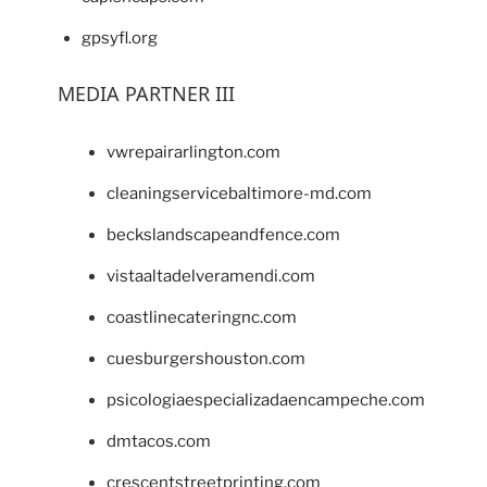
gpsyfl.org
MEDIA PARTNER III
vwrepairarlington.com
cleaningservicebaltimore-md.com
beckslandscapeandfence.com
vistaaltadelveramendi.com
coastlinecateringnc.com
cuesburgershouston.com
psicologiaespecializadaencampeche.com
dmtacos.com
crescentstreetprinting.com