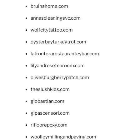
bruinshome.com
annascleaningsvc.com
wolfcitytattoo.com
oysterbayturkeytrot.com
lafronterarestauranteybar.com
lilyandrosetearoom.com
olivesburgberrypatch.com
theslushkids.com
giobastian.com
glpascensori.com
rifloorepoxy.com
woolleymillingandpaving.com