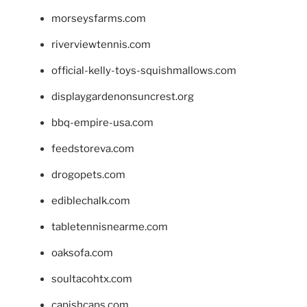
morseysfarms.com
riverviewtennis.com
official-kelly-toys-squishmallows.com
displaygardenonsuncrest.org
bbq-empire-usa.com
feedstoreva.com
drogopets.com
ediblechalk.com
tabletennisnearme.com
oaksofa.com
soultacohtx.com
capishcaps.com