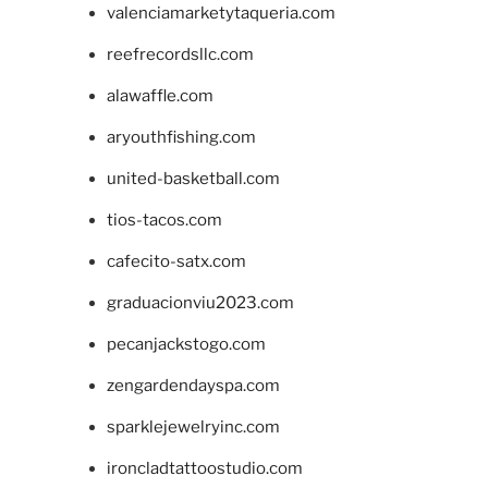
valenciamarketytaqueria.com
reefrecordsllc.com
alawaffle.com
aryouthfishing.com
united-basketball.com
tios-tacos.com
cafecito-satx.com
graduacionviu2023.com
pecanjackstogo.com
zengardendayspa.com
sparklejewelryinc.com
ironcladtattoostudio.com