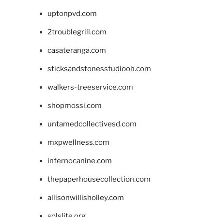
uptonpvd.com
2troublegrill.com
casateranga.com
sticksandstonesstudiooh.com
walkers-treeservice.com
shopmossi.com
untamedcollectivesd.com
mxpwellness.com
infernocanine.com
thepaperhousecollection.com
allisonwillisholley.com
solslite.org