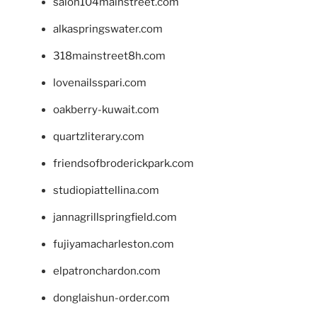
salon104mainstreet.com
alkaspringswater.com
318mainstreet8h.com
lovenailsspari.com
oakberry-kuwait.com
quartzliterary.com
friendsofbroderickpark.com
studiopiattellina.com
jannagrillspringfield.com
fujiyamacharleston.com
elpatronchardon.com
donglaishun-order.com