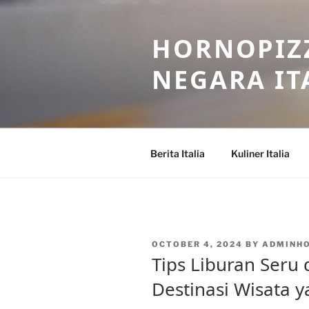
Skip
to
HORNOPIZZ
content
NEGARA IT
Berita Italia
Kuliner Italia
POSTED
OCTOBER 4, 2024
BY
ADMINH
ON
Tips Liburan Seru d
Destinasi Wisata 