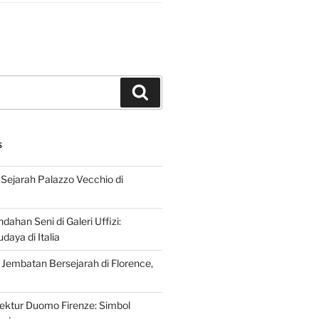
Search
S
Sejarah Palazzo Vecchio di
dahan Seni di Galeri Uffizi:
aya di Italia
 Jembatan Bersejarah di Florence,
tektur Duomo Firenze: Simbol