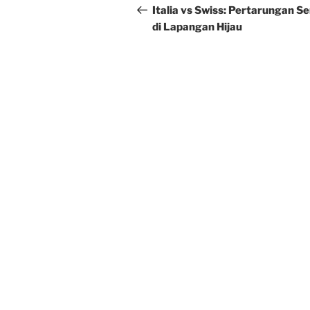
navigation
Post
Italia vs Swiss: Pertarungan Se
di Lapangan Hijau