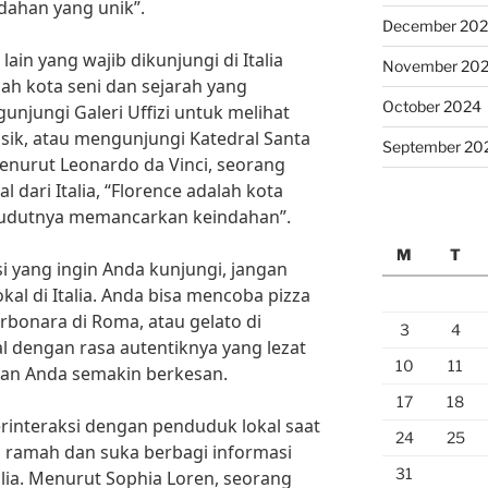
dahan yang unik”.
December 20
 lain yang wajib dikunjungi di Italia
November 20
lah kota seni dan sejarah yang
October 2024
njungi Galeri Uffizi untuk melihat
asik, atau mengunjungi Katedral Santa
September 20
Menurut Leonardo da Vinci, seorang
 dari Italia, “Florence adalah kota
 sudutnya memancarkan keindahan”.
M
T
i yang ingin Anda kunjungi, jangan
kal di Italia. Anda bisa mencoba pizza
arbonara di Roma, atau gelato di
3
4
nal dengan rasa autentiknya yang lezat
10
11
ran Anda semakin berkesan.
17
18
erinteraksi dengan penduduk lokal saat
24
25
ka ramah dan suka berbagi informasi
31
alia. Menurut Sophia Loren, seorang