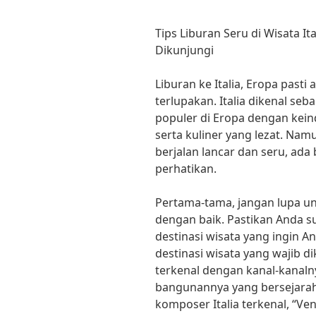
Tips Liburan Seru di Wisata It
Dikunjungi
Liburan ke Italia, Eropa past
terlupakan. Italia dikenal seba
populer di Eropa dengan kein
serta kuliner yang lezat. Na
berjalan lancar dan seru, ada
perhatikan.
Pertama-tama, jangan lupa u
dengan baik. Pastikan Anda s
destinasi wisata yang ingin And
destinasi wisata yang wajib di
terkenal dengan kanal-kanal
bangunannya yang bersejarah
komposer Italia terkenal, “Ve