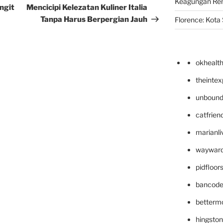
Keagungan Re
Post
ngit
Mencicipi Kelezatan Kuliner Italia
Tanpa Harus Berpergian Jauh
Florence: Kota S
okhealt
theinte
unbound
catfrien
marianli
wayward
pidfloo
bancode
betterm
hingsto