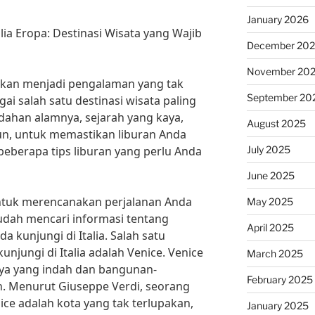
January 2026
alia Eropa: Destinasi Wisata yang Wajib
December 20
November 20
i akan menjadi pengalaman yang tak
September 20
gai salah satu destinasi wisata paling
dahan alamnya, sejarah yang kaya,
August 2025
mun, untuk memastikan liburan Anda
July 2025
 beberapa tips liburan yang perlu Anda
June 2025
ntuk merencanakan perjalanan Anda
May 2025
udah mencari informasi tentang
April 2025
a kunjungi di Italia. Salah satu
kunjungi di Italia adalah Venice. Venice
March 2025
nya yang indah dan bangunan-
February 2025
. Menurut Giuseppe Verdi, seorang
nice adalah kota yang tak terlupakan,
January 2025