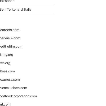
naissance
eni Terkenal di Italia
hcareers.com
xperience.com
edthefilm.com
ds-bg.org
ves.org
tees.com
rsexpress.com
venezuelaen.com
oodfoodcorporation.com
nnt.com