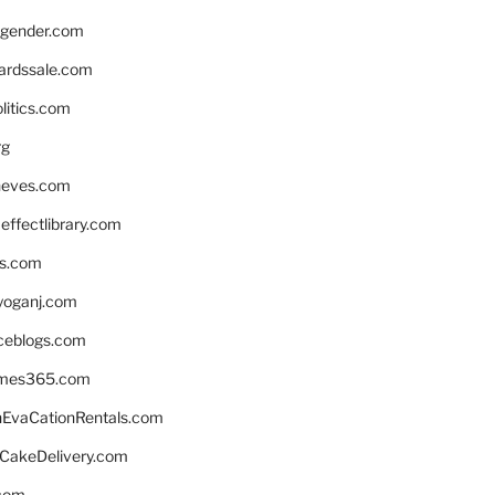
gender.com
ardssale.com
litics.com
rg
neves.com
ffectlibrary.com
ns.com
yoganj.com
rceblogs.com
ames365.com
EvaCationRentals.com
rCakeDelivery.com
.com