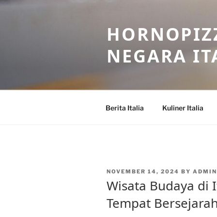
Skip
to
HORNOPIZZ
content
NEGARA IT
Berita Italia
Kuliner Italia
POSTED
NOVEMBER 14, 2024
BY
ADMI
ON
Wisata Budaya di I
Tempat Bersejara