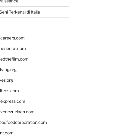
naissance
eni Terkenal di Italia
hcareers.com
xperience.com
edthefilm.com
ds-bg.org
ves.org
tees.com
rsexpress.com
venezuelaen.com
oodfoodcorporation.com
nnt.com