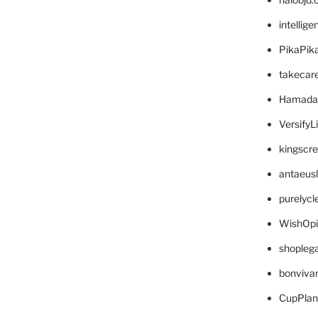
intellig
PikaPik
takecar
Hamada
VersifyL
kingscr
antaeus
purelyc
WishOp
shopleg
bonviva
CupPlan