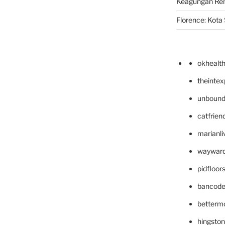
Keagungan Re
Florence: Kota S
okhealt
theinte
unbound
catfrien
marianli
wayward
pidfloo
bancode
betterm
hingsto