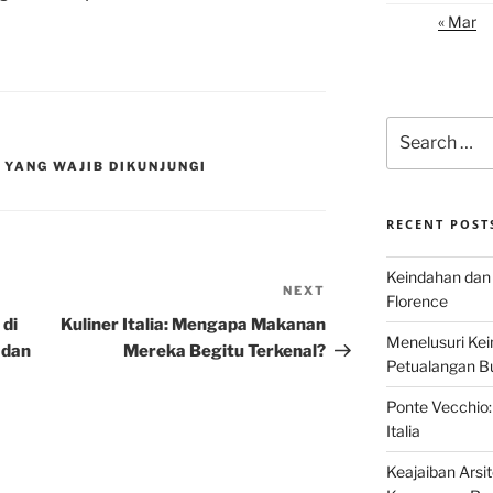
« Mar
Search
for:
 YANG WAJIB DIKUNJUNGI
RECENT POST
Keindahan dan 
NEXT
Next
Florence
Post
 di
Kuliner Italia: Mengapa Makanan
Menelusuri Kein
 dan
Mereka Begitu Terkenal?
Petualangan Bud
Ponte Vecchio:
Italia
Keajaiban Arsi