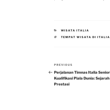
CATEGORIES
WISATA ITALIA
TAGS
TEMPAT WISATA DI ITALIA
Post
Previous
PREVIOUS
navigation
Post
Perjalanan Timnas Italia Senior
Kualifikasi Piala Dunia: Sejarah
Prestasi