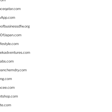
enceqatar.com
aApp.com
eofbusinessdfw.org
OfJapan.com
ifestyle.com
eekadventures.com
labs.com
leanchemdry.com
ing.com
acee.com
ntshop.com
te.com