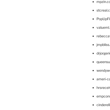
mpzin.c
stcreal.
PopUpFl
valueml
rebecca
jmpblis
drjorger
queensu
wendyw
ameri-
hrsrece
empcon
cinderel