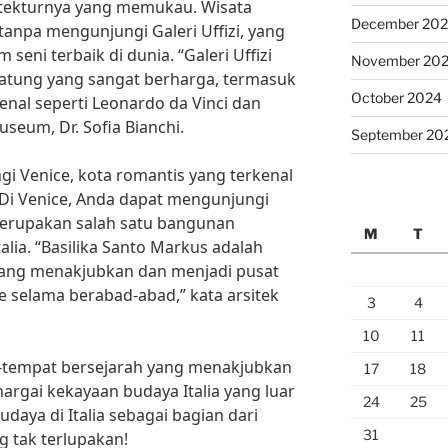
itekturnya yang memukau. Wisata
December 20
 tanpa mengunjungi Galeri Uffizi, yang
eni terbaik di dunia. “Galeri Uffizi
November 20
 patung yang sangat berharga, termasuk
October 2024
enal seperti Leonardo da Vinci dan
useum, Dr. Sofia Bianchi.
September 20
i Venice, kota romantis yang terkenal
 Di Venice, Anda dapat mengunjungi
merupakan salah satu bangunan
M
T
talia. “Basilika Santo Markus adalah
 yang menakjubkan dan menjadi pusat
e selama berabad-abad,” kata arsitek
3
4
10
11
tempat bersejarah yang menakjubkan
17
18
argai kekayaan budaya Italia yang luar
24
25
budaya di Italia sebagai bagian dari
31
 tak terlupakan!