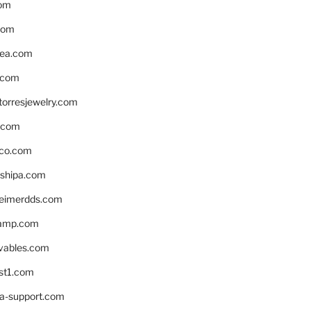
om
com
ea.com
.com
torresjewelry.com
s.com
ico.com
shipa.com
eimerdds.com
camp.com
ivables.com
st1.com
la-support.com