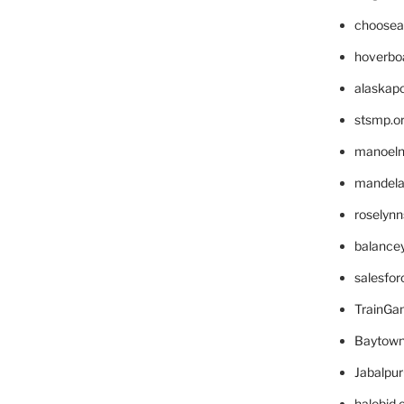
choosea
hoverbo
alaskapo
stsmp.o
manoel
mandelae
roselyn
balance
salesfo
TrainG
Baytown
Jabalpu
halobjd