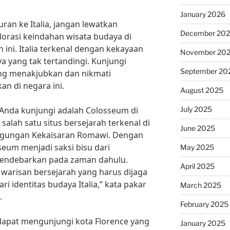
January 2026
uran ke Italia, jangan lewatkan
December 20
rasi keindahan wisata budaya di
 ini. Italia terkenal dengan kekayaan
November 20
a yang tak tertandingi. Kunjungi
September 20
ng menakjubkan dan nikmati
n di negara ini.
August 2025
July 2025
 Anda kunjungi adalah Colosseum di
lah satu situs bersejarah terkenal di
June 2025
eagungan Kekaisaran Romawi. Dengan
seum menjadi saksi bisu dari
May 2025
mendebarkan pada zaman dahulu.
April 2025
 warisan bersejarah yang harus dijaga
i identitas budaya Italia,” kata pakar
March 2025
.
February 2025
dapat mengunjungi kota Florence yang
January 2025