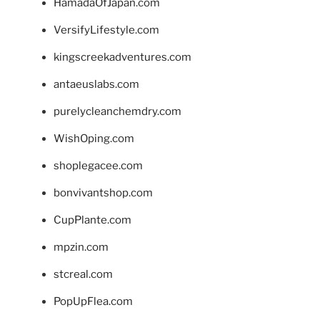
HamadaOfJapan.com
VersifyLifestyle.com
kingscreekadventures.com
antaeuslabs.com
purelycleanchemdry.com
WishOping.com
shoplegacee.com
bonvivantshop.com
CupPlante.com
mpzin.com
stcreal.com
PopUpFlea.com