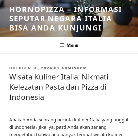
Skip
HORNOPIZZA – INFORMASI
to
SEPUTAR NEGARA ITALIA
content
BISA ANDA KUNJUNGI
Menu
POSTED
OCTOBER 30, 2024
BY
ADMINHOM
ON
Wisata Kuliner Italia: Nikmati
Kelezatan Pasta dan Pizza di
Indonesia
Apakah Anda seorang pecinta kuliner Italia yang tinggal
di Indonesia? Jika iya, pasti Anda akan senang
mengetahui bahwa ada banyak tempat wisata kuliner