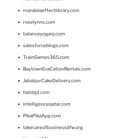
mandelaeffectlibrary.com
roselynns.com
balanceyoganj.com
salesforceblogs.com
TrainGames365.com
BaytownEvaCationRentals.com
JabalpurCakeDelivery.com
halobjd.com
intelligenceqatar.com
PikaPikaApp.com
takecareofbusinessdfw.org