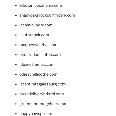
elbotanicopanama.com
shadyoaksrockportrvpark.com
jccoinlaundry.com
kautorepair.com
marjaeswinebar.com
elmazatlanclinton.com
ideacoffeenyc.com
odieschillicothe.com
lacantinitagalesburg.com
pizzadeliverybristol.com
greenstarsmogcheck.com
happypawspl.com