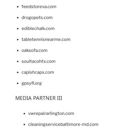
feedstoreva.com
drogopets.com
ediblechalk.com
tabletennisnearme.com
oaksofa.com
soultacohtx.com
capishcaps.com
gpsyfl.org
MEDIA PARTNER III
vwrepairarlington.com
cleaningservicebaltimore-md.com