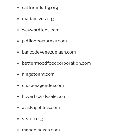
catfriends-bg.org
marianlives.org
waywardtees.com
pidfloorsexpress.com
bancodevenezuelaen.com
bettermoodfoodcorporation.com
hingstonnt.com
chooseagender.com
hoverboardssale.com
alaskapolitics.com
stsmp.org
manoelneves.com