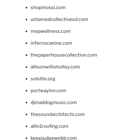
shopmossi.com
untamedcollectivesd.com
mxpwellness.com
infernocanine.com
thepaperhousecollection.com
allisonwillisholley.com
solslite.org
portwayinn.com
djmaddogmusic.com
thesoundarchitects.com
allin1roofing.com
keepjudgewebb.com