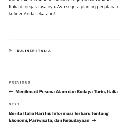
Italia di negara asalnya. Ayo segera planing perjalanan
kuliner Anda sekarang!
CATEGORIES
KULINER ITALIA
Post
Previous
PREVIOUS
navigation
Post
Menikmati Pesona Alam dan Budaya Turin, Italia
Next
NEXT
Post
Berita Italia Hari Ini: Informasi Terbaru tentang
Ekonomi, Pariwisata, dan Kebudayaan