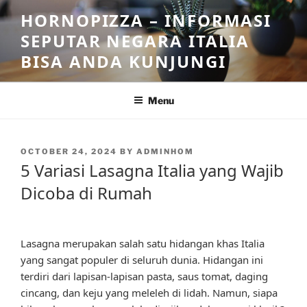
Skip
HORNOPIZZA – INFORMASI
to
SEPUTAR NEGARA ITALIA
content
BISA ANDA KUNJUNGI
Menu
POSTED
OCTOBER 24, 2024
BY
ADMINHOM
ON
5 Variasi Lasagna Italia yang Wajib
Dicoba di Rumah
Lasagna merupakan salah satu hidangan khas Italia
yang sangat populer di seluruh dunia. Hidangan ini
terdiri dari lapisan-lapisan pasta, saus tomat, daging
cincang, dan keju yang meleleh di lidah. Namun, siapa