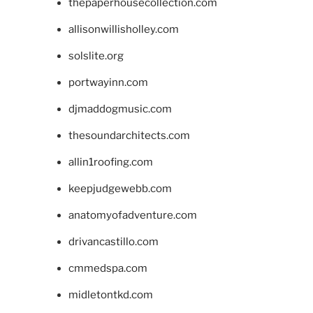
thepaperhousecollection.com
allisonwillisholley.com
solslite.org
portwayinn.com
djmaddogmusic.com
thesoundarchitects.com
allin1roofing.com
keepjudgewebb.com
anatomyofadventure.com
drivancastillo.com
cmmedspa.com
midletontkd.com