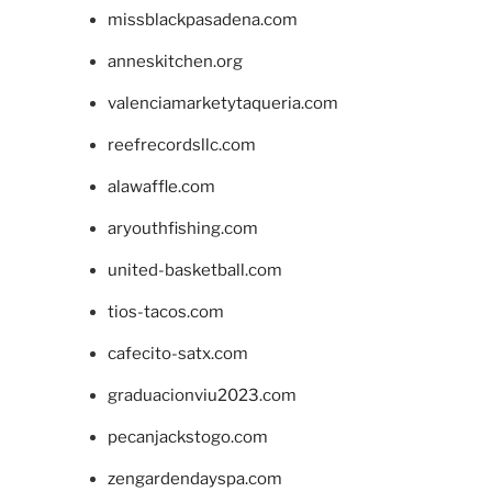
missblackpasadena.com
anneskitchen.org
valenciamarketytaqueria.com
reefrecordsllc.com
alawaffle.com
aryouthfishing.com
united-basketball.com
tios-tacos.com
cafecito-satx.com
graduacionviu2023.com
pecanjackstogo.com
zengardendayspa.com