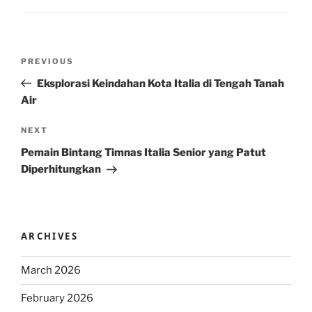
Post
Previous
PREVIOUS
navigation
Post
Eksplorasi Keindahan Kota Italia di Tengah Tanah
Air
Next
NEXT
Post
Pemain Bintang Timnas Italia Senior yang Patut
Diperhitungkan
ARCHIVES
March 2026
February 2026