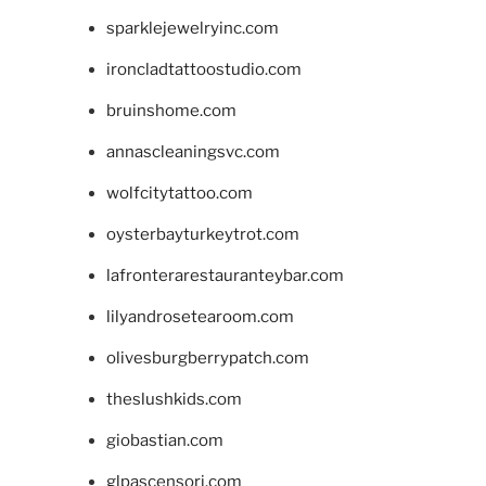
sparklejewelryinc.com
ironcladtattoostudio.com
bruinshome.com
annascleaningsvc.com
wolfcitytattoo.com
oysterbayturkeytrot.com
lafronterarestauranteybar.com
lilyandrosetearoom.com
olivesburgberrypatch.com
theslushkids.com
giobastian.com
glpascensori.com