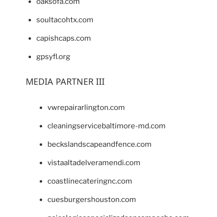
oaksofa.com
soultacohtx.com
capishcaps.com
gpsyfl.org
MEDIA PARTNER III
vwrepairarlington.com
cleaningservicebaltimore-md.com
beckslandscapeandfence.com
vistaaltadelveramendi.com
coastlinecateringnc.com
cuesburgershouston.com