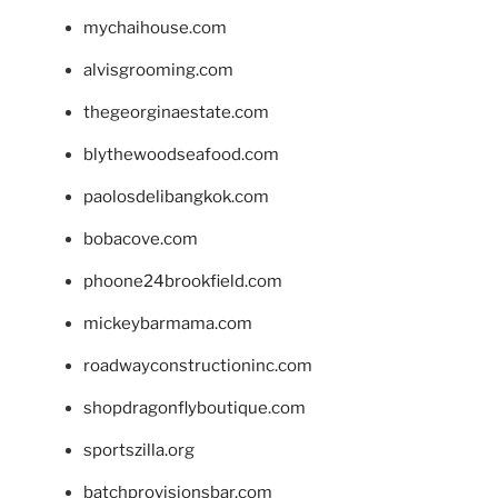
mychaihouse.com
alvisgrooming.com
thegeorginaestate.com
blythewoodseafood.com
paolosdelibangkok.com
bobacove.com
phoone24brookfield.com
mickeybarmama.com
roadwayconstructioninc.com
shopdragonflyboutique.com
sportszilla.org
batchprovisionsbar.com