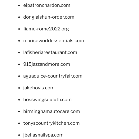
elpatronchardon.com
donglaishun-order.com
fiamc-rome2022.org
mariceworldessentials.com
lafisheriarestaurant.com
915jazzandmore.com
aguadulce-countryfair.com
jakehovis.com
bosswingsduluth.com
birminghamautocare.com
tonyscountrykitchen.com
jbellasnailspa.com