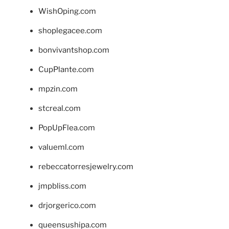
WishOping.com
shoplegacee.com
bonvivantshop.com
CupPlante.com
mpzin.com
stcreal.com
PopUpFlea.com
valueml.com
rebeccatorresjewelry.com
jmpbliss.com
drjorgerico.com
queensushipa.com