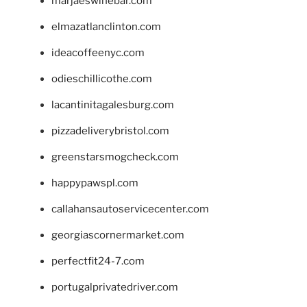
marjaeswinebar.com
elmazatlanclinton.com
ideacoffeenyc.com
odieschillicothe.com
lacantinitagalesburg.com
pizzadeliverybristol.com
greenstarsmogcheck.com
happypawspl.com
callahansautoservicecenter.com
georgiascornermarket.com
perfectfit24-7.com
portugalprivatedriver.com