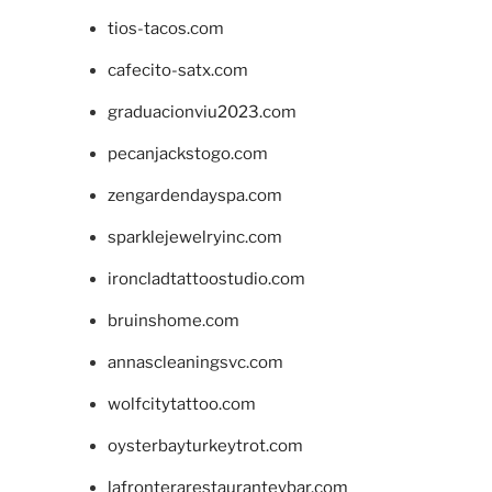
tios-tacos.com
cafecito-satx.com
graduacionviu2023.com
pecanjackstogo.com
zengardendayspa.com
sparklejewelryinc.com
ironcladtattoostudio.com
bruinshome.com
annascleaningsvc.com
wolfcitytattoo.com
oysterbayturkeytrot.com
lafronterarestauranteybar.com