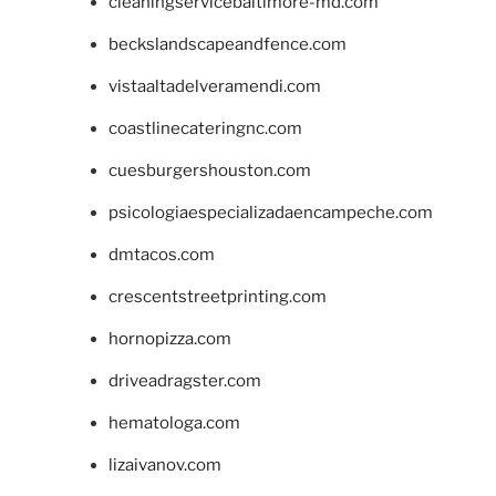
cleaningservicebaltimore-md.com
beckslandscapeandfence.com
vistaaltadelveramendi.com
coastlinecateringnc.com
cuesburgershouston.com
psicologiaespecializadaencampeche.com
dmtacos.com
crescentstreetprinting.com
hornopizza.com
driveadragster.com
hematologa.com
lizaivanov.com