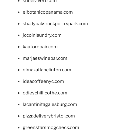
shoes-vert.com
elbotanicopanama.com
shadyoaksrockportrvpark.com
jccoinlaundry.com
kautorepair.com
marjaeswinebar.com
elmazatlanclinton.com
ideacoffeenyc.com
odieschillicothe.com
lacantinitagalesburg.com
pizzadeliverybristol.com
greenstarsmogcheck.com