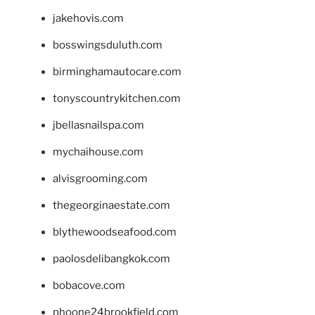
jakehovis.com
bosswingsduluth.com
birminghamautocare.com
tonyscountrykitchen.com
jbellasnailspa.com
mychaihouse.com
alvisgrooming.com
thegeorginaestate.com
blythewoodseafood.com
paolosdelibangkok.com
bobacove.com
phoone24brookfield.com