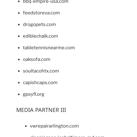
bbq-empire-usa.com
feedstoreva.com
drogopets.com
ediblechalk.com
tabletennisnearme.com
oaksofa.com
soultacohtx.com
capishcaps.com
gpsyfl.org
MEDIA PARTNER III
vwrepairarlington.com