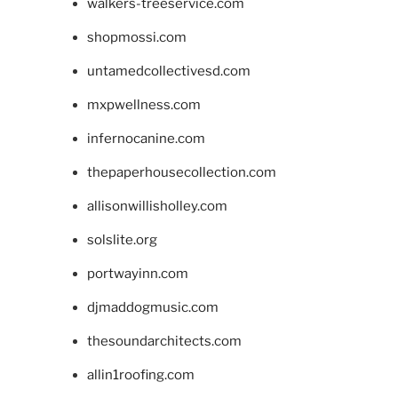
walkers-treeservice.com
shopmossi.com
untamedcollectivesd.com
mxpwellness.com
infernocanine.com
thepaperhousecollection.com
allisonwillisholley.com
solslite.org
portwayinn.com
djmaddogmusic.com
thesoundarchitects.com
allin1roofing.com