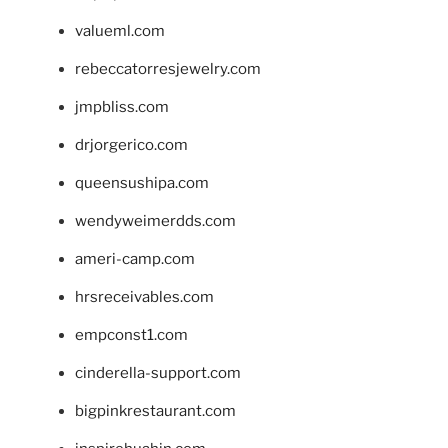
valueml.com
rebeccatorresjewelry.com
jmpbliss.com
drjorgerico.com
queensushipa.com
wendyweimerdds.com
ameri-camp.com
hrsreceivables.com
empconst1.com
cinderella-support.com
bigpinkrestaurant.com