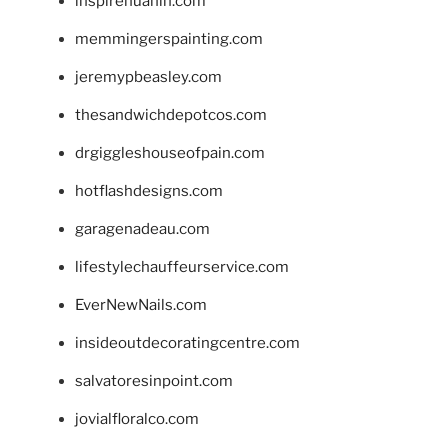
inspirehuahin.com
memmingerspainting.com
jeremypbeasley.com
thesandwichdepotcos.com
drgiggleshouseofpain.com
hotflashdesigns.com
garagenadeau.com
lifestylechauffeurservice.com
EverNewNails.com
insideoutdecoratingcentre.com
salvatoresinpoint.com
jovialfloralco.com