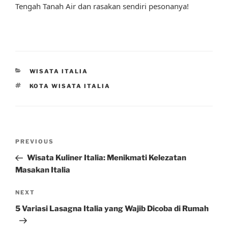
Tengah Tanah Air dan rasakan sendiri pesonanya!
CATEGORIES
WISATA ITALIA
TAGS
KOTA WISATA ITALIA
Post
Previous
PREVIOUS
navigation
Post
Wisata Kuliner Italia: Menikmati Kelezatan
Masakan Italia
Next
NEXT
Post
5 Variasi Lasagna Italia yang Wajib Dicoba di Rumah