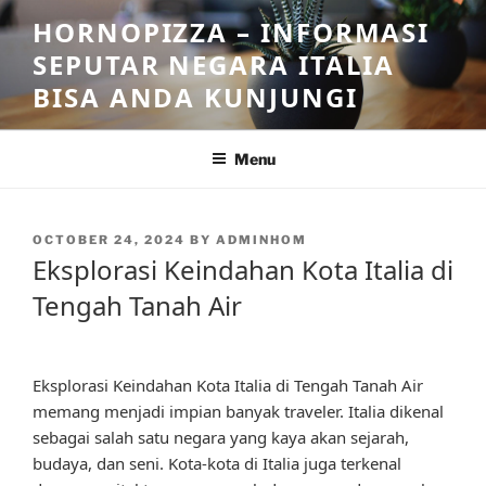
Skip
HORNOPIZZA – INFORMASI
to
SEPUTAR NEGARA ITALIA
content
BISA ANDA KUNJUNGI
Menu
POSTED
OCTOBER 24, 2024
BY
ADMINHOM
ON
Eksplorasi Keindahan Kota Italia di
Tengah Tanah Air
Eksplorasi Keindahan Kota Italia di Tengah Tanah Air
memang menjadi impian banyak traveler. Italia dikenal
sebagai salah satu negara yang kaya akan sejarah,
budaya, dan seni. Kota-kota di Italia juga terkenal