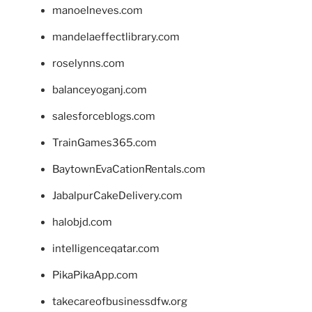
manoelneves.com
mandelaeffectlibrary.com
roselynns.com
balanceyoganj.com
salesforceblogs.com
TrainGames365.com
BaytownEvaCationRentals.com
JabalpurCakeDelivery.com
halobjd.com
intelligenceqatar.com
PikaPikaApp.com
takecareofbusinessdfw.org