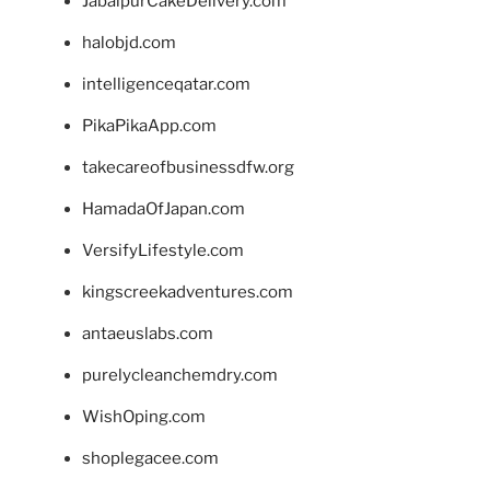
JabalpurCakeDelivery.com
halobjd.com
intelligenceqatar.com
PikaPikaApp.com
takecareofbusinessdfw.org
HamadaOfJapan.com
VersifyLifestyle.com
kingscreekadventures.com
antaeuslabs.com
purelycleanchemdry.com
WishOping.com
shoplegacee.com