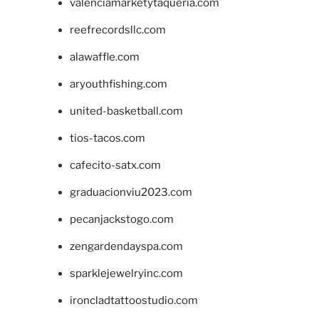
valenciamarketytaqueria.com
reefrecordsllc.com
alawaffle.com
aryouthfishing.com
united-basketball.com
tios-tacos.com
cafecito-satx.com
graduacionviu2023.com
pecanjackstogo.com
zengardendayspa.com
sparklejewelryinc.com
ironcladtattoostudio.com