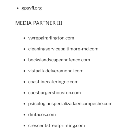
gpsyfl.org
MEDIA PARTNER III
vwrepairarlington.com
cleaningservicebaltimore-md.com
beckslandscapeandfence.com
vistaaltadelveramendi.com
coastlinecateringnc.com
cuesburgershouston.com
psicologiaespecializadaencampeche.com
dmtacos.com
crescentstreetprinting.com