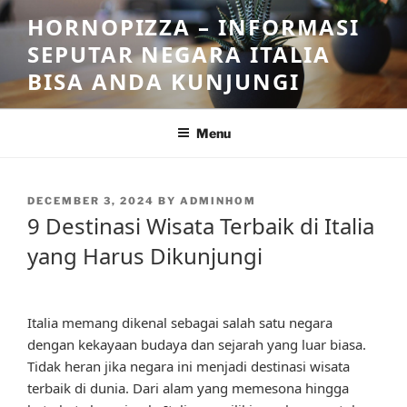
Skip
HORNOPIZZA – INFORMASI
to
SEPUTAR NEGARA ITALIA
content
BISA ANDA KUNJUNGI
Menu
POSTED
DECEMBER 3, 2024
BY
ADMINHOM
ON
9 Destinasi Wisata Terbaik di Italia
yang Harus Dikunjungi
Italia memang dikenal sebagai salah satu negara
dengan kekayaan budaya dan sejarah yang luar biasa.
Tidak heran jika negara ini menjadi destinasi wisata
terbaik di dunia. Dari alam yang memesona hingga