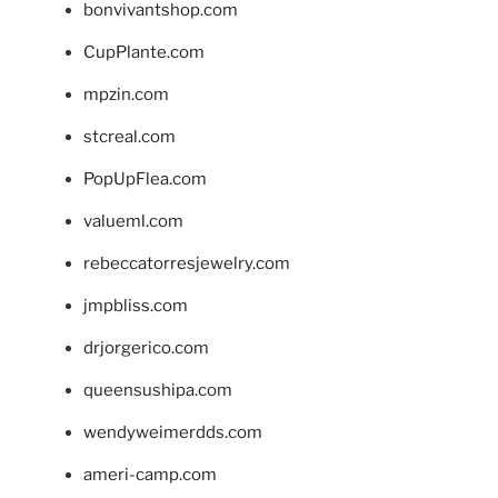
bonvivantshop.com
CupPlante.com
mpzin.com
stcreal.com
PopUpFlea.com
valueml.com
rebeccatorresjewelry.com
jmpbliss.com
drjorgerico.com
queensushipa.com
wendyweimerdds.com
ameri-camp.com