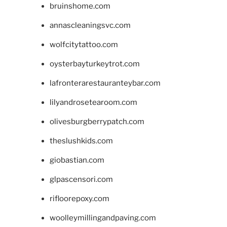
bruinshome.com
annascleaningsvc.com
wolfcitytattoo.com
oysterbayturkeytrot.com
lafronterarestauranteybar.com
lilyandrosetearoom.com
olivesburgberrypatch.com
theslushkids.com
giobastian.com
glpascensori.com
rifloorepoxy.com
woolleymillingandpaving.com