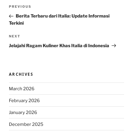
Post
Previous
PREVIOUS
navigation
Post
Berita Terbaru dari Italia: Update Informasi
Terkini
Next
NEXT
Post
Jelajahi Ragam Kuliner Khas Italia di Indonesia
ARCHIVES
March 2026
February 2026
January 2026
December 2025