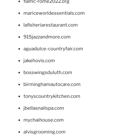
fiamc-rome2022.org
mariceworldessentials.com
lafisheriarestaurant.com
915jazzandmore.com
aguadulce-countryfair.com
jakehovis.com
bosswingsduluth.com
birminghamautocare.com
tonyscountrykitchen.com
jbellasnailspa.com
mychaihouse.com
alvisgrooming.com