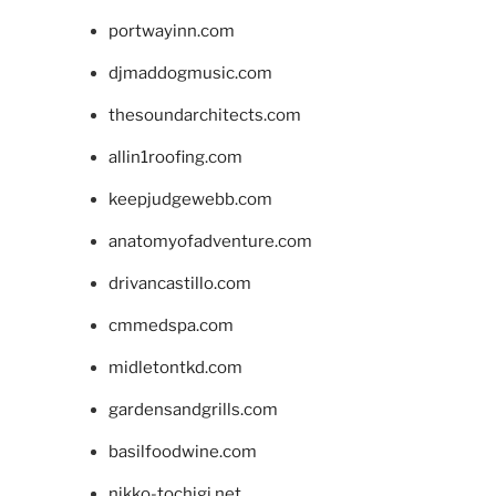
portwayinn.com
djmaddogmusic.com
thesoundarchitects.com
allin1roofing.com
keepjudgewebb.com
anatomyofadventure.com
drivancastillo.com
cmmedspa.com
midletontkd.com
gardensandgrills.com
basilfoodwine.com
nikko-tochigi.net