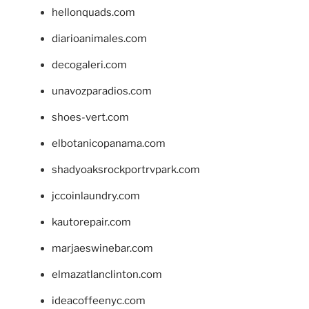
hellonquads.com
diarioanimales.com
decogaleri.com
unavozparadios.com
shoes-vert.com
elbotanicopanama.com
shadyoaksrockportrvpark.com
jccoinlaundry.com
kautorepair.com
marjaeswinebar.com
elmazatlanclinton.com
ideacoffeenyc.com