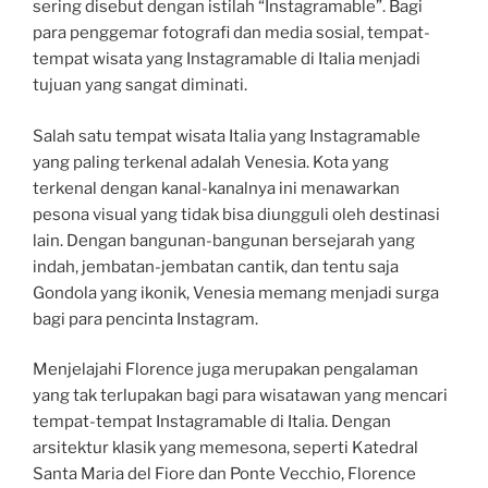
sering disebut dengan istilah “Instagramable”. Bagi
para penggemar fotografi dan media sosial, tempat-
tempat wisata yang Instagramable di Italia menjadi
tujuan yang sangat diminati.
Salah satu tempat wisata Italia yang Instagramable
yang paling terkenal adalah Venesia. Kota yang
terkenal dengan kanal-kanalnya ini menawarkan
pesona visual yang tidak bisa diungguli oleh destinasi
lain. Dengan bangunan-bangunan bersejarah yang
indah, jembatan-jembatan cantik, dan tentu saja
Gondola yang ikonik, Venesia memang menjadi surga
bagi para pencinta Instagram.
Menjelajahi Florence juga merupakan pengalaman
yang tak terlupakan bagi para wisatawan yang mencari
tempat-tempat Instagramable di Italia. Dengan
arsitektur klasik yang memesona, seperti Katedral
Santa Maria del Fiore dan Ponte Vecchio, Florence