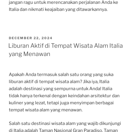
jangan ragu untuk merencanakan perjalanan Anda ke
Italia dan nikmati keajaiban yang ditawarkannya.
POSTED
DECEMBER 22, 2024
ON
Liburan Aktif di Tempat Wisata Alam Italia
yang Menawan
Apakah Anda termasuk salah satu orang yang suka
liburan aktif di tempat wisata alam? Jika iya, Italia
adalah destinasi yang sempurna untuk Anda! Italia
tidak hanya terkenal dengan keindahan arsitektur dan
kuliner yang lezat, tetapi juga menyimpan berbagai
tempat wisata alam yang menawan.
Salah satu destinasi wisata alam yang wajib dikunjungi
di Italia adalah Taman Nasional Gran Paradiso. Taman