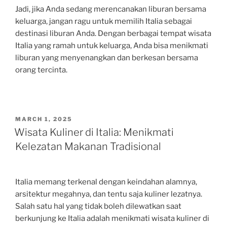
Jadi, jika Anda sedang merencanakan liburan bersama
keluarga, jangan ragu untuk memilih Italia sebagai
destinasi liburan Anda. Dengan berbagai tempat wisata
Italia yang ramah untuk keluarga, Anda bisa menikmati
liburan yang menyenangkan dan berkesan bersama
orang tercinta.
POSTED
MARCH 1, 2025
ON
Wisata Kuliner di Italia: Menikmati
Kelezatan Makanan Tradisional
Italia memang terkenal dengan keindahan alamnya,
arsitektur megahnya, dan tentu saja kuliner lezatnya.
Salah satu hal yang tidak boleh dilewatkan saat
berkunjung ke Italia adalah menikmati wisata kuliner di