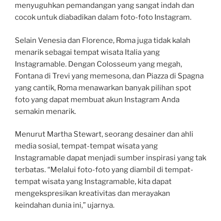
menyuguhkan pemandangan yang sangat indah dan
cocok untuk diabadikan dalam foto-foto Instagram.
Selain Venesia dan Florence, Roma juga tidak kalah
menarik sebagai tempat wisata Italia yang
Instagramable. Dengan Colosseum yang megah,
Fontana di Trevi yang memesona, dan Piazza di Spagna
yang cantik, Roma menawarkan banyak pilihan spot
foto yang dapat membuat akun Instagram Anda
semakin menarik.
Menurut Martha Stewart, seorang desainer dan ahli
media sosial, tempat-tempat wisata yang
Instagramable dapat menjadi sumber inspirasi yang tak
terbatas. “Melalui foto-foto yang diambil di tempat-
tempat wisata yang Instagramable, kita dapat
mengekspresikan kreativitas dan merayakan
keindahan dunia ini,” ujarnya.