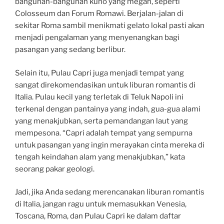
bangunan-bangunan kuno yang megah, seperti
Colosseum dan Forum Romawi. Berjalan-jalan di
sekitar Roma sambil menikmati gelato lokal pasti akan
menjadi pengalaman yang menyenangkan bagi
pasangan yang sedang berlibur.
Selain itu, Pulau Capri juga menjadi tempat yang
sangat direkomendasikan untuk liburan romantis di
Italia. Pulau kecil yang terletak di Teluk Napoli ini
terkenal dengan pantainya yang indah, gua-gua alami
yang menakjubkan, serta pemandangan laut yang
mempesona. “Capri adalah tempat yang sempurna
untuk pasangan yang ingin merayakan cinta mereka di
tengah keindahan alam yang menakjubkan,” kata
seorang pakar geologi.
Jadi, jika Anda sedang merencanakan liburan romantis
di Italia, jangan ragu untuk memasukkan Venesia,
Toscana, Roma, dan Pulau Capri ke dalam daftar