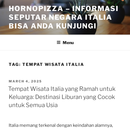
Skip
HORNOPIZZA – INFORMASI
to
SEPUTAR NEGARA ITALIA
content
BISA ANDA KUNJUNGI
Menu
TAG:
TEMPAT WISATA ITALIA
POSTED
MARCH 4, 2025
ON
Tempat Wisata Italia yang Ramah untuk
Keluarga: Destinasi Liburan yang Cocok
untuk Semua Usia
Italia memang terkenal dengan keindahan alamnya,