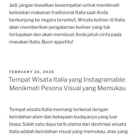
Jadi, jangan lewatkan kesempatan untuk menikmati
kelezatan makanan tradisional Italia saat Anda
berkunjung ke negara tersebut. Wisata kuliner di Italia
akan memberikan pengalaman kuliner yang tak
terlupakan dan akan membuat Anda jatuh cinta pada
masakan Italia. Buon appetito!
POSTED
FEBRUARY 26, 2025
ON
Tempat Wisata Italia yang Instagramable:
Menikmati Pesona Visual yang Memukau
Tempat wisata Italia memang terkenal dengan
keindahan alam dan kekayaan budayanya yang luar
biasa. Salah satu daya tarik utama dari destinasi wisata
Italia adalah keindahan visual yang memukau, atau yang