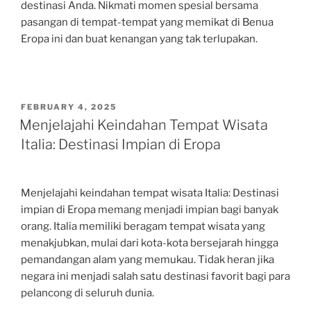
destinasi Anda. Nikmati momen spesial bersama
pasangan di tempat-tempat yang memikat di Benua
Eropa ini dan buat kenangan yang tak terlupakan.
POSTED
FEBRUARY 4, 2025
ON
Menjelajahi Keindahan Tempat Wisata
Italia: Destinasi Impian di Eropa
Menjelajahi keindahan tempat wisata Italia: Destinasi
impian di Eropa memang menjadi impian bagi banyak
orang. Italia memiliki beragam tempat wisata yang
menakjubkan, mulai dari kota-kota bersejarah hingga
pemandangan alam yang memukau. Tidak heran jika
negara ini menjadi salah satu destinasi favorit bagi para
pelancong di seluruh dunia.