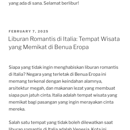
yang ada di sana. Selamat berlibur!
POSTED
FEBRUARY 7, 2025
ON
Liburan Romantis di Italia: Tempat Wisata
yang Memikat di Benua Eropa
Siapa yang tidak ingin menghabiskan liburan romantis
di Italia? Negara yang terletak di Benua Eropa ini
memang terkenal dengan keindahan alamnya,
arsitektur megah, dan makanan lezat yang membuat
siapa pun jatuh cinta. Italia adalah tempat wisata yang
memikat bagi pasangan yang ingin merayakan cinta
mereka.
Salah satu tempat yang tidak boleh dilewatkan saat
liburan romantis di Italia adalah Venesia. Kota ini