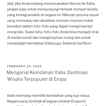
Jadi, jika Anda sedang merencanakan liburan ke Italia,
jangan lupa untuk mengunjungi tempat-tempat wisata
yang Instagramable di negara ini. Nikmati pesona visual
yang memukau dan abadikan momen-momen indah
tersebut dalam foto-foto yang dapat menginspirasi
orang lain. Siapa tahu, foto-foto Anda bisa menjadi viral
di media sosial dan menginspirasi orang lain untuk
menjelajahi keindahan Italia juga. Selamat berlibur!
POSTED
FEBRUARY 23, 2025
ON
Mengenal Keindahan Italia: Destinasi
Wisata Terpopuler di Eropa
Italia memang memiliki keindahan yang luar biasa.
Negara yang terletak di bagian selatan Eropa ini