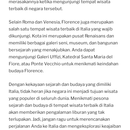
merasakannya ketika mengunjungi tempat wisata
terbaik di negara tersebut.
Selain Roma dan Venesia, Florence juga merupakan
salah satu tempat wisata terbaik di Italia yang wajib
dikunjungi. Kota ini merupakan pusat Renaisans dan
memiliki berbagai galeri seni, museum, dan bangunan
bersejarah yang menakjubkan. Anda dapat
mengunjungi Galeri Uffizi, Katedral Santa Maria del
Fiore, atau Ponte Vecchio untuk menikmati keindahan
budaya Florence.
Dengan kekayaan sejarah dan budaya yang dimiliki
Italia, tidak heran jika negara ini menjadi tujuan wisata
yang populer di seluruh dunia. Menikmati pesona
sejarah dan budaya di tempat wisata terbaik di Italia
akan memberikan pengalaman liburan yang tak
terlupakan. Jadi, jangan ragu untuk merencanakan
perjalanan Anda ke Italia dan mengeksplorasi keajaiban