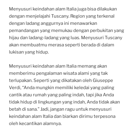
Menyusuri keindahan alam Italia juga bisa dilakukan
dengan menjelajahi Tuscany. Region yang terkenal
dengan ladang anggurnya ini menawarkan
pemandangan yang memukau dengan perbukitan yang
hijau dan ladang-ladang yang luas. Menyusuri Tuscany
akan membuatmu merasa seperti berada di dalam
lukisan yang hidup.
Menyusuri keindahan alam Italia memang akan
memberimu pengalaman wisata alami yang tak
terlupakan. Seperti yang dikatakan oleh Giuseppe
Verdi, “Anda mungkin memiliki keledai yang paling
cantik atau rumah yang paling indah, tapi jika Anda
tidak hidup di lingkungan yang indah, Anda tidak akan
betah di sana.” Jadi, jangan ragu untuk menyusuri
keindahan alam Italia dan biarkan dirimu terpesona
oleh kecantikan alamnya.