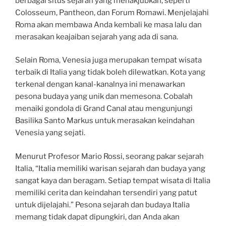
berbagai situs sejarah yang menakjubkan, seperti
Colosseum, Pantheon, dan Forum Romawi. Menjelajahi
Roma akan membawa Anda kembali ke masa lalu dan
merasakan keajaiban sejarah yang ada di sana.
Selain Roma, Venesia juga merupakan tempat wisata
terbaik di Italia yang tidak boleh dilewatkan. Kota yang
terkenal dengan kanal-kanalnya ini menawarkan
pesona budaya yang unik dan memesona. Cobalah
menaiki gondola di Grand Canal atau mengunjungi
Basilika Santo Markus untuk merasakan keindahan
Venesia yang sejati.
Menurut Profesor Mario Rossi, seorang pakar sejarah
Italia, “Italia memiliki warisan sejarah dan budaya yang
sangat kaya dan beragam. Setiap tempat wisata di Italia
memiliki cerita dan keindahan tersendiri yang patut
untuk dijelajahi.” Pesona sejarah dan budaya Italia
memang tidak dapat dipungkiri, dan Anda akan