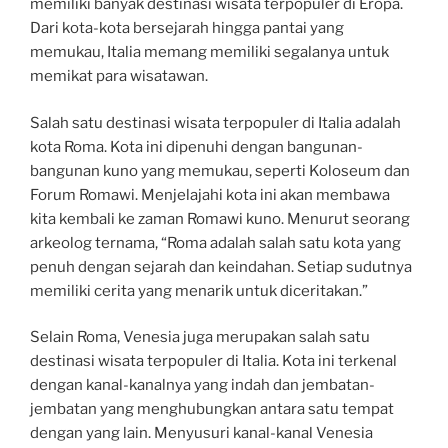
memiliki banyak destinasi wisata terpopuler di Eropa.
Dari kota-kota bersejarah hingga pantai yang
memukau, Italia memang memiliki segalanya untuk
memikat para wisatawan.
Salah satu destinasi wisata terpopuler di Italia adalah
kota Roma. Kota ini dipenuhi dengan bangunan-
bangunan kuno yang memukau, seperti Koloseum dan
Forum Romawi. Menjelajahi kota ini akan membawa
kita kembali ke zaman Romawi kuno. Menurut seorang
arkeolog ternama, “Roma adalah salah satu kota yang
penuh dengan sejarah dan keindahan. Setiap sudutnya
memiliki cerita yang menarik untuk diceritakan.”
Selain Roma, Venesia juga merupakan salah satu
destinasi wisata terpopuler di Italia. Kota ini terkenal
dengan kanal-kanalnya yang indah dan jembatan-
jembatan yang menghubungkan antara satu tempat
dengan yang lain. Menyusuri kanal-kanal Venesia