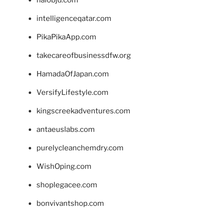
intelligenceqatar.com
PikaPikaApp.com
takecareofbusinessdfw.org
HamadaOfJapan.com
VersifyLifestyle.com
kingscreekadventures.com
antaeuslabs.com
purelycleanchemdry.com
WishOping.com
shoplegacee.com
bonvivantshop.com