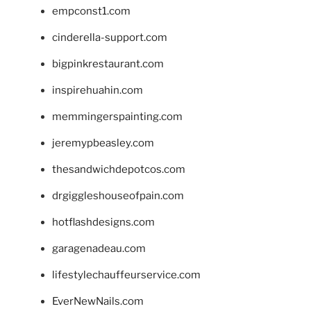
empconst1.com
cinderella-support.com
bigpinkrestaurant.com
inspirehuahin.com
memmingerspainting.com
jeremypbeasley.com
thesandwichdepotcos.com
drgiggleshouseofpain.com
hotflashdesigns.com
garagenadeau.com
lifestylechauffeurservice.com
EverNewNails.com