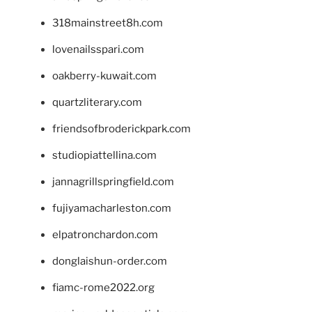
318mainstreet8h.com
lovenailsspari.com
oakberry-kuwait.com
quartzliterary.com
friendsofbroderickpark.com
studiopiattellina.com
jannagrillspringfield.com
fujiyamacharleston.com
elpatronchardon.com
donglaishun-order.com
fiamc-rome2022.org