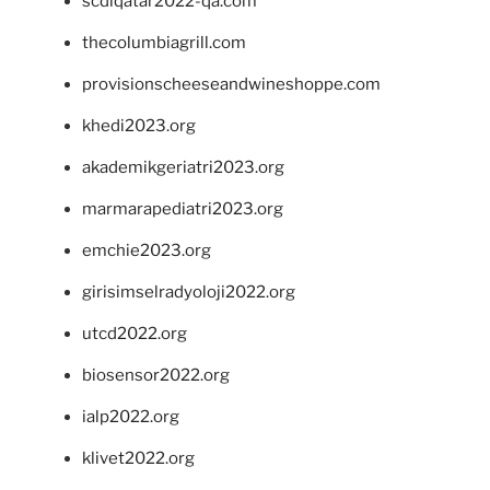
scdlqatar2022-qa.com
thecolumbiagrill.com
provisionscheeseandwineshoppe.com
khedi2023.org
akademikgeriatri2023.org
marmarapediatri2023.org
emchie2023.org
girisimselradyoloji2022.org
utcd2022.org
biosensor2022.org
ialp2022.org
klivet2022.org