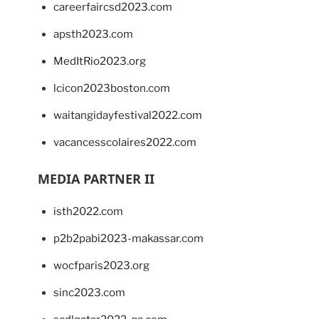
careerfaircsd2023.com
apsth2023.com
MedItRio2023.org
lcicon2023boston.com
waitangidayfestival2022.com
vacancesscolaires2022.com
MEDIA PARTNER II
isth2022.com
p2b2pabi2023-makassar.com
wocfparis2023.org
sinc2023.com