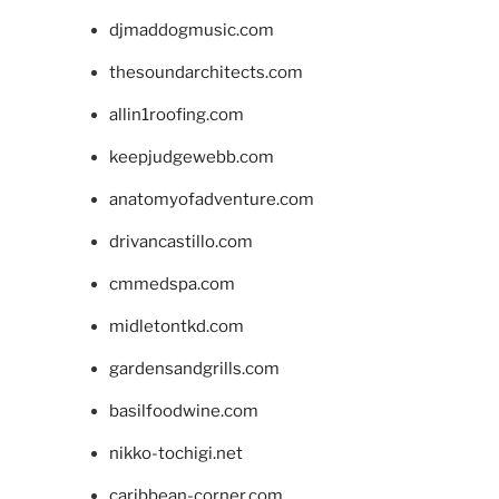
djmaddogmusic.com
thesoundarchitects.com
allin1roofing.com
keepjudgewebb.com
anatomyofadventure.com
drivancastillo.com
cmmedspa.com
midletontkd.com
gardensandgrills.com
basilfoodwine.com
nikko-tochigi.net
caribbean-corner.com