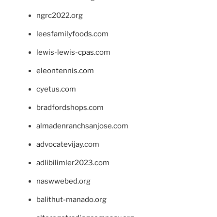
ngrc2022.org
leesfamilyfoods.com
lewis-lewis-cpas.com
eleontennis.com
cyetus.com
bradfordshops.com
almadenranchsanjose.com
advocatevijay.com
adlibilimler2023.com
naswwebed.org
balithut-manado.org