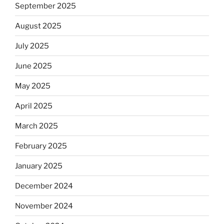
September 2025
August 2025
July 2025
June 2025
May 2025
April 2025
March 2025
February 2025
January 2025
December 2024
November 2024