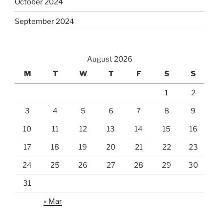
October 2024
September 2024
August 2026
M
T
W
T
F
S
S
1
2
3
4
5
6
7
8
9
10
11
12
13
14
15
16
17
18
19
20
21
22
23
24
25
26
27
28
29
30
31
« Mar