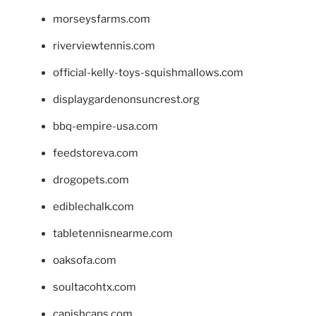
morseysfarms.com
riverviewtennis.com
official-kelly-toys-squishmallows.com
displaygardenonsuncrest.org
bbq-empire-usa.com
feedstoreva.com
drogopets.com
ediblechalk.com
tabletennisnearme.com
oaksofa.com
soultacohtx.com
capishcaps.com