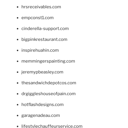
hrsreceivables.com
empconst1.com
cinderella-support.com
bigpinkrestaurant.com
inspirehuahin.com
memmingerspainting.com
jeremypbeasley.com
thesandwichdepotcos.com
drgiggleshouseofpain.com
hotflashdesigns.com
garagenadeau.com
lifestylechauffeurservice.com