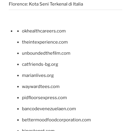
Florence: Kota Seni Terkenal di Italia
okhealthcareers.com
theintexperience.com
unboundedthefilm.com
catfriends-bg.org
marianlives.org
waywardtees.com
pidfloorsexpress.com
bancodevenezuelaen.com
bettermoodfoodcorporation.com