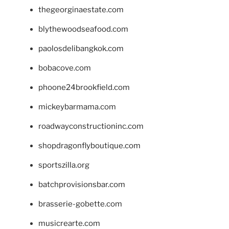
thegeorginaestate.com
blythewoodseafood.com
paolosdelibangkok.com
bobacove.com
phoone24brookfield.com
mickeybarmama.com
roadwayconstructioninc.com
shopdragonflyboutique.com
sportszilla.org
batchprovisionsbar.com
brasserie-gobette.com
musicrearte.com