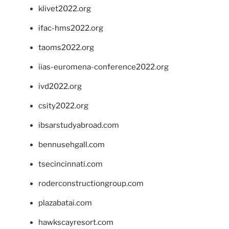
klivet2022.org
ifac-hms2022.org
taoms2022.org
iias-euromena-conference2022.org
ivd2022.org
csity2022.org
ibsarstudyabroad.com
bennusehgall.com
tsecincinnati.com
roderconstructiongroup.com
plazabatai.com
hawkscayresort.com