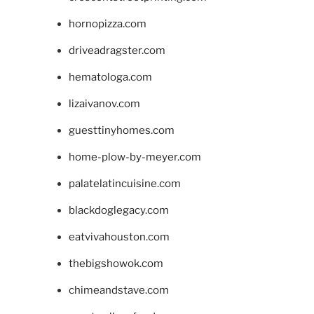
hornopizza.com
driveadragster.com
hematologa.com
lizaivanov.com
guesttinyhomes.com
home-plow-by-meyer.com
palatelatincuisine.com
blackdoglegacy.com
eatvivahouston.com
thebigshowok.com
chimeandstave.com