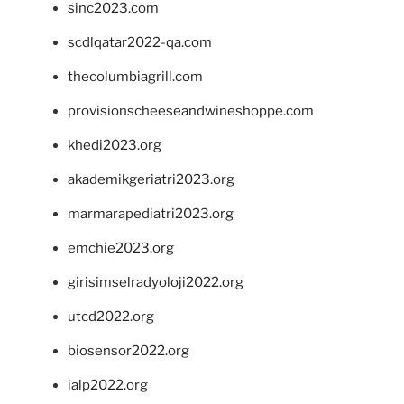
sinc2023.com
scdlqatar2022-qa.com
thecolumbiagrill.com
provisionscheeseandwineshoppe.com
khedi2023.org
akademikgeriatri2023.org
marmarapediatri2023.org
emchie2023.org
girisimselradyoloji2022.org
utcd2022.org
biosensor2022.org
ialp2022.org