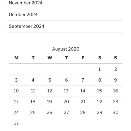
November 2024
October 2024
September 2024
August 2026
M
T
W
T
F
S
S
1
2
3
4
5
6
7
8
9
10
11
12
13
14
15
16
17
18
19
20
21
22
23
24
25
26
27
28
29
30
31