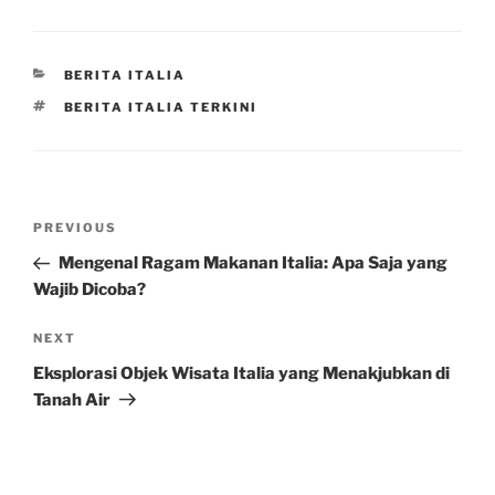
CATEGORIES
BERITA ITALIA
TAGS
BERITA ITALIA TERKINI
Post
Previous
PREVIOUS
navigation
Post
Mengenal Ragam Makanan Italia: Apa Saja yang
Wajib Dicoba?
Next
NEXT
Post
Eksplorasi Objek Wisata Italia yang Menakjubkan di
Tanah Air