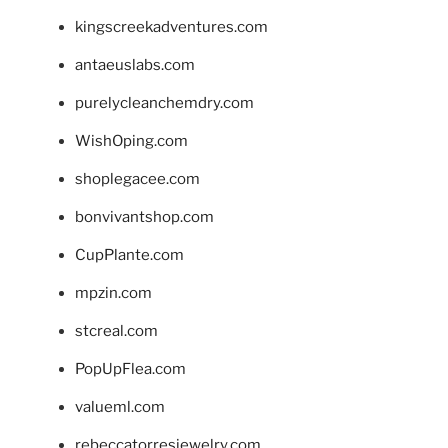
kingscreekadventures.com
antaeuslabs.com
purelycleanchemdry.com
WishOping.com
shoplegacee.com
bonvivantshop.com
CupPlante.com
mpzin.com
stcreal.com
PopUpFlea.com
valueml.com
rebeccatorresjewelry.com