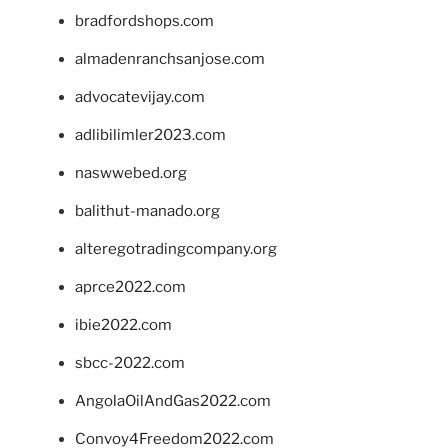
bradfordshops.com
almadenranchsanjose.com
advocatevijay.com
adlibilimler2023.com
naswwebed.org
balithut-manado.org
alteregotradingcompany.org
aprce2022.com
ibie2022.com
sbcc-2022.com
AngolaOilAndGas2022.com
Convoy4Freedom2022.com