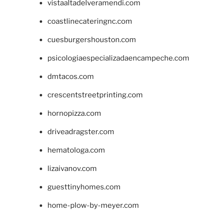
vistaaltadelveramendi.com
coastlinecateringnc.com
cuesburgershouston.com
psicologiaespecializadaencampeche.com
dmtacos.com
crescentstreetprinting.com
hornopizza.com
driveadragster.com
hematologa.com
lizaivanov.com
guesttinyhomes.com
home-plow-by-meyer.com