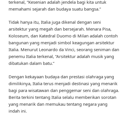
terkenal, “Kesenian adalah jendela bagi kita untuk
memahami sejarah dan budaya suatu bangsa.”
Tidak hanya itu, Italia juga dikenal dengan seni
arsitektur yang megah dan bersejarah. Menara Pisa,
Koloseum, dan Katedral Duomo di Milan adalah contoh
bangunan yang menjadi simbol keagungan arsitektur
Italia. Menurut Leonardo da Vinci, seorang seniman dan
penemu Italia terkenal, “Arsitektur adalah musik yang
dibatukan dalam batu.”
Dengan kekayaan budaya dan prestasi olahraga yang
dimilikinya, Italia terus menjadi destinasi yang menarik
bagi para wisatawan dan penggemar seni dan olahraga.
Berita terkini tentang Italia selalu memberikan sorotan
yang menarik dan memukau tentang negara yang
indah ini.