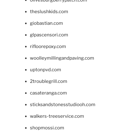
olivesburgberrypatch.com
theslushkids.com
giobastian.com
glpascensori.com
rifloorepoxy.com
woolleymillingandpaving.com
uptonpvd.com
2troublegrill.com
casateranga.com
sticksandstonesstudiooh.com
walkers-treeservice.com
shopmossi.com