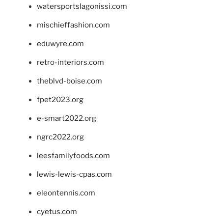
watersportslagonissi.com
mischieffashion.com
eduwyre.com
retro-interiors.com
theblvd-boise.com
fpet2023.org
e-smart2022.org
ngrc2022.org
leesfamilyfoods.com
lewis-lewis-cpas.com
eleontennis.com
cyetus.com