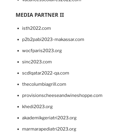
MEDIA PARTNER II
isth2022.com
p2b2pabi2023-makassar.com
wocfparis2023.org
sinc2023.com
scdlqatar2022-qa.com
thecolumbiagrill.com
provisionscheeseandwineshoppe.com
khedi2023.org
akademikgeriatri2023.org
marmarapediatri2023.org