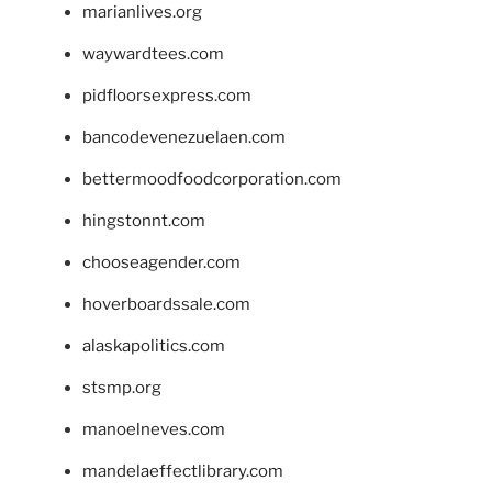
marianlives.org
waywardtees.com
pidfloorsexpress.com
bancodevenezuelaen.com
bettermoodfoodcorporation.com
hingstonnt.com
chooseagender.com
hoverboardssale.com
alaskapolitics.com
stsmp.org
manoelneves.com
mandelaeffectlibrary.com