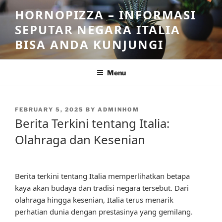
Skip
HORNOPIZZA – INFORMASI
to
SEPUTAR NEGARA ITALIA
content
BISA ANDA KUNJUNGI
Menu
POSTED
FEBRUARY 5, 2025
BY
ADMINHOM
ON
Berita Terkini tentang Italia:
Olahraga dan Kesenian
Berita terkini tentang Italia memperlihatkan betapa
kaya akan budaya dan tradisi negara tersebut. Dari
olahraga hingga kesenian, Italia terus menarik
perhatian dunia dengan prestasinya yang gemilang.