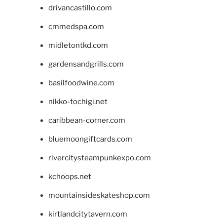
drivancastillo.com
cmmedspa.com
midletontkd.com
gardensandgrills.com
basilfoodwine.com
nikko-tochigi.net
caribbean-corner.com
bluemoongiftcards.com
rivercitysteampunkexpo.com
kchoops.net
mountainsideskateshop.com
kirtlandcitytavern.com