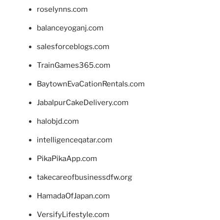
roselynns.com
balanceyoganj.com
salesforceblogs.com
TrainGames365.com
BaytownEvaCationRentals.com
JabalpurCakeDelivery.com
halobjd.com
intelligenceqatar.com
PikaPikaApp.com
takecareofbusinessdfw.org
HamadaOfJapan.com
VersifyLifestyle.com