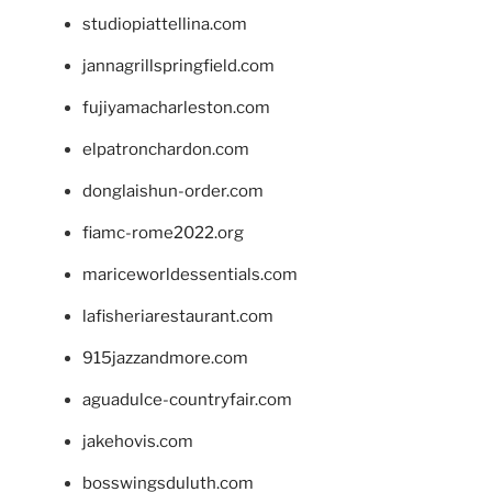
studiopiattellina.com
jannagrillspringfield.com
fujiyamacharleston.com
elpatronchardon.com
donglaishun-order.com
fiamc-rome2022.org
mariceworldessentials.com
lafisheriarestaurant.com
915jazzandmore.com
aguadulce-countryfair.com
jakehovis.com
bosswingsduluth.com