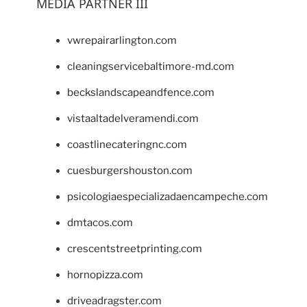
MEDIA PARTNER III
vwrepairarlington.com
cleaningservicebaltimore-md.com
beckslandscapeandfence.com
vistaaltadelveramendi.com
coastlinecateringnc.com
cuesburgershouston.com
psicologiaespecializadaencampeche.com
dmtacos.com
crescentstreetprinting.com
hornopizza.com
driveadragster.com