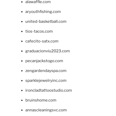
alawaffle.com
aryouthfishing.com
united-basketball.com
tios-tacos.com
cafecito-satx.com
graduacionviu2023.com
pecanjackstogo.com
zengardendayspa.com
sparklejewelryinc.com
ironcladtattoostudio.com
bruinshome.com
annascleaningsvc.com