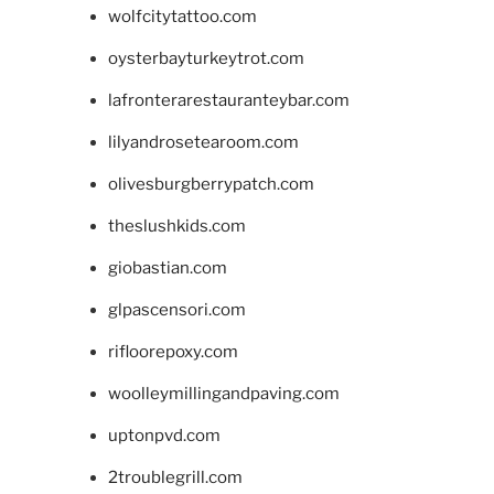
wolfcitytattoo.com
oysterbayturkeytrot.com
lafronterarestauranteybar.com
lilyandrosetearoom.com
olivesburgberrypatch.com
theslushkids.com
giobastian.com
glpascensori.com
rifloorepoxy.com
woolleymillingandpaving.com
uptonpvd.com
2troublegrill.com