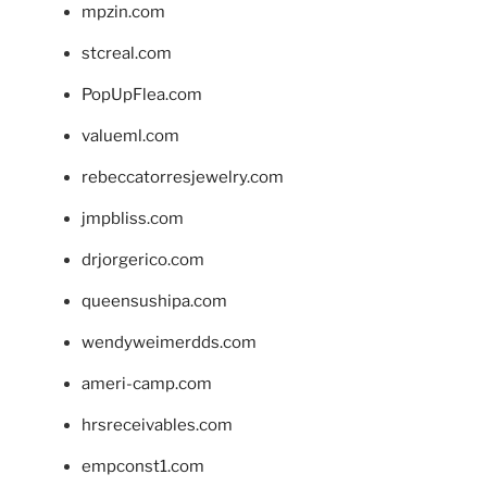
mpzin.com
stcreal.com
PopUpFlea.com
valueml.com
rebeccatorresjewelry.com
jmpbliss.com
drjorgerico.com
queensushipa.com
wendyweimerdds.com
ameri-camp.com
hrsreceivables.com
empconst1.com