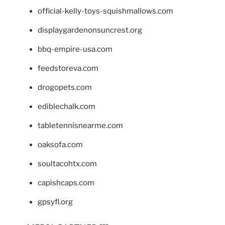
official-kelly-toys-squishmallows.com
displaygardenonsuncrest.org
bbq-empire-usa.com
feedstoreva.com
drogopets.com
ediblechalk.com
tabletennisnearme.com
oaksofa.com
soultacohtx.com
capishcaps.com
gpsyfl.org