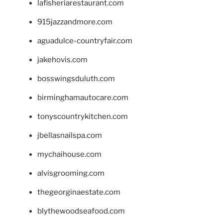
lafisheriarestaurant.com
915jazzandmore.com
aguadulce-countryfair.com
jakehovis.com
bosswingsduluth.com
birminghamautocare.com
tonyscountrykitchen.com
jbellasnailspa.com
mychaihouse.com
alvisgrooming.com
thegeorginaestate.com
blythewoodseafood.com