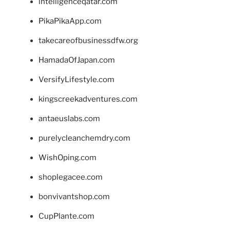
intelligenceqatar.com
PikaPikaApp.com
takecareofbusinessdfw.org
HamadaOfJapan.com
VersifyLifestyle.com
kingscreekadventures.com
antaeuslabs.com
purelycleanchemdry.com
WishOping.com
shoplegacee.com
bonvivantshop.com
CupPlante.com