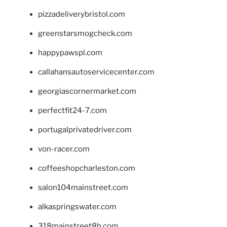
pizzadeliverybristol.com
greenstarsmogcheck.com
happypawspl.com
callahansautoservicecenter.com
georgiascornermarket.com
perfectfit24-7.com
portugalprivatedriver.com
von-racer.com
coffeeshopcharleston.com
salon104mainstreet.com
alkaspringswater.com
318mainstreet8h.com