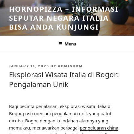
Skip
HORNOPIZZA – INFORMASI
to
SEPUTAR NEGARA ITALIA
content
BISA ANDA KUNJUNGI
Menu
POSTED
JANUARY 11, 2025
BY
ADMINHOM
ON
Eksplorasi Wisata Italia di Bogor:
Pengalaman Unik
Bagi pecinta perjalanan, eksplorasi wisata Italia di
Bogor pasti menjadi pengalaman unik yang patut
dicoba. Bogor, dengan keindahan alamnya yang
memukau, menawarkan berbagai
pengeluaran china