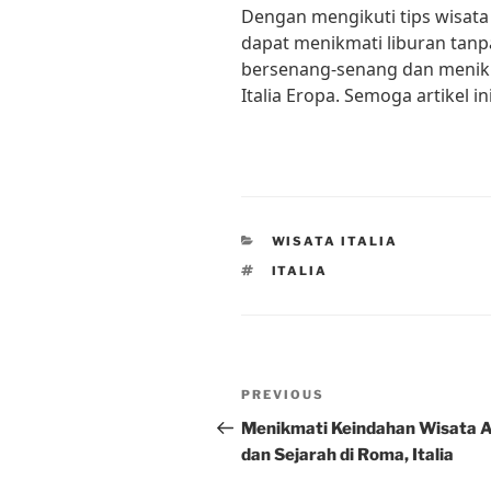
Dengan mengikuti tips wisata 
dapat menikmati liburan tanpa
bersenang-senang dan menikm
Italia Eropa. Semoga artikel i
CATEGORIES
WISATA ITALIA
TAGS
ITALIA
Post
Previous
PREVIOUS
navigation
Post
Menikmati Keindahan Wisata 
dan Sejarah di Roma, Italia