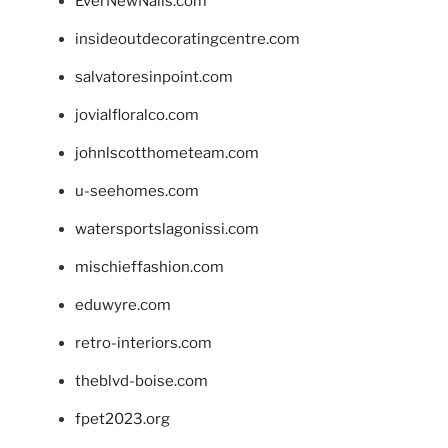
EverNewNails.com
insideoutdecoratingcentre.com
salvatoresinpoint.com
jovialfloralco.com
johnlscotthometeam.com
u-seehomes.com
watersportslagonissi.com
mischieffashion.com
eduwyre.com
retro-interiors.com
theblvd-boise.com
fpet2023.org