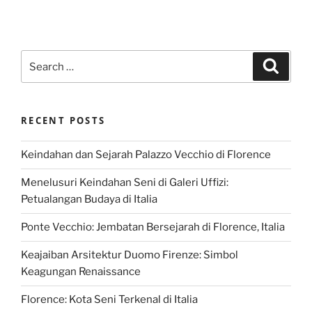
Search
Search
for:
RECENT POSTS
Keindahan dan Sejarah Palazzo Vecchio di Florence
Menelusuri Keindahan Seni di Galeri Uffizi:
Petualangan Budaya di Italia
Ponte Vecchio: Jembatan Bersejarah di Florence, Italia
Keajaiban Arsitektur Duomo Firenze: Simbol
Keagungan Renaissance
Florence: Kota Seni Terkenal di Italia