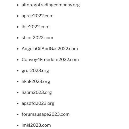
alteregotradingcompany.org
aprce2022.com
ibie2022.com
sbcc-2022.com
AngolaOilAndGas2022.com
Convoy4Freedom2022.com
grur2023.org
hkhk2023.org
napm2023.org
apsdfd2023.org
forumausape2023.com
imkl2023.com