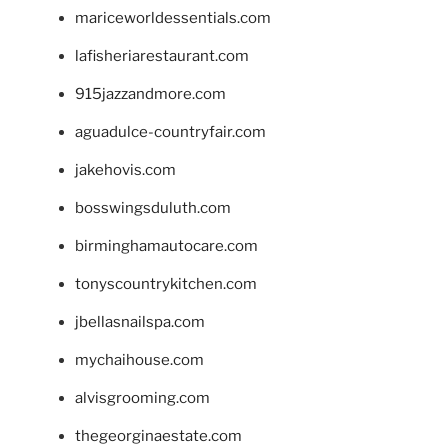
mariceworldessentials.com
lafisheriarestaurant.com
915jazzandmore.com
aguadulce-countryfair.com
jakehovis.com
bosswingsduluth.com
birminghamautocare.com
tonyscountrykitchen.com
jbellasnailspa.com
mychaihouse.com
alvisgrooming.com
thegeorginaestate.com