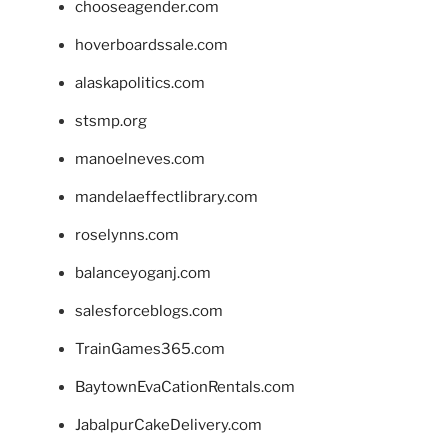
chooseagender.com
hoverboardssale.com
alaskapolitics.com
stsmp.org
manoelneves.com
mandelaeffectlibrary.com
roselynns.com
balanceyoganj.com
salesforceblogs.com
TrainGames365.com
BaytownEvaCationRentals.com
JabalpurCakeDelivery.com