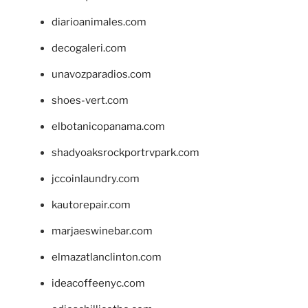
diarioanimales.com
decogaleri.com
unavozparadios.com
shoes-vert.com
elbotanicopanama.com
shadyoaksrockportrvpark.com
jccoinlaundry.com
kautorepair.com
marjaeswinebar.com
elmazatlanclinton.com
ideacoffeenyc.com