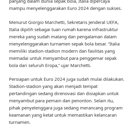
panjang dalam dunia sepak bola, Italia dipercaya
mampu menyelenggarakan Euro 2024 dengan sukses.
Menurut Giorgio Marchetti, Sekretaris Jenderal UEFA,
Italia dipilih sebagai tuan rumah karena infrastruktur
mereka yang sudah matang dan pengalaman dalam
menyelenggarakan turnamen sepak bola besar. “Italia
memiliki stadion-stadion modern dan fasilitas yang
memadai untuk menyambut para penggemar sepak
bola dari seluruh Eropa,” ujar Marchetti.
Persiapan untuk Euro 2024 juga sudah mulai dilakukan.
Stadion-stadion yang akan menjadi tempat
pertandingan sedang direnovasi dan disiapkan untuk
menyambut para pemain dan penonton. Selain itu,
pihak penyelenggara juga sedang merancang program
keamanan yang ketat untuk memastikan kelancaran
turnamen.