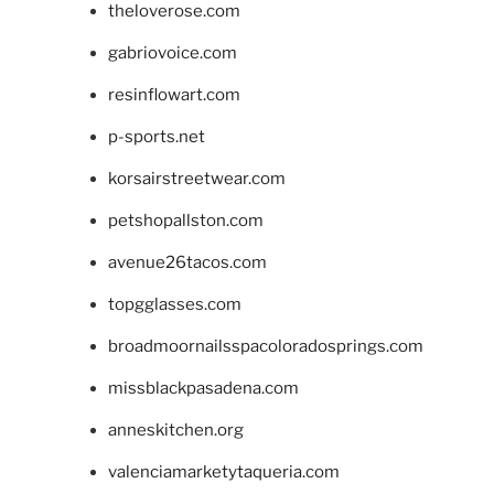
theloverose.com
gabriovoice.com
resinflowart.com
p-sports.net
korsairstreetwear.com
petshopallston.com
avenue26tacos.com
topgglasses.com
broadmoornailsspacoloradosprings.com
missblackpasadena.com
anneskitchen.org
valenciamarketytaqueria.com