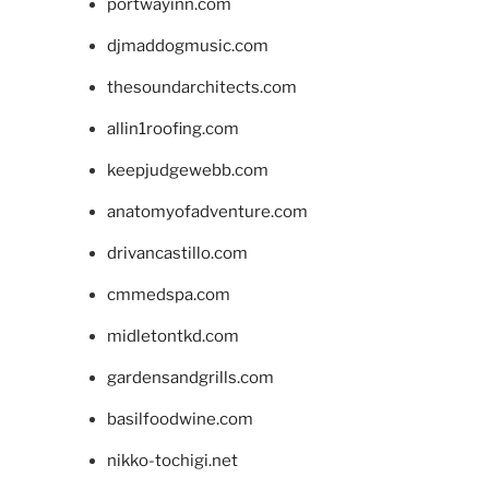
portwayinn.com
djmaddogmusic.com
thesoundarchitects.com
allin1roofing.com
keepjudgewebb.com
anatomyofadventure.com
drivancastillo.com
cmmedspa.com
midletontkd.com
gardensandgrills.com
basilfoodwine.com
nikko-tochigi.net