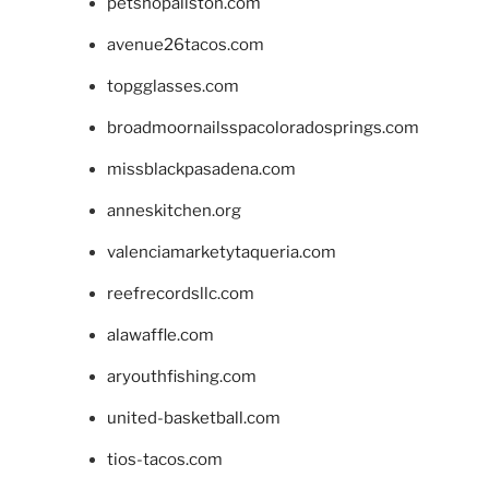
petshopallston.com
avenue26tacos.com
topgglasses.com
broadmoornailsspacoloradosprings.com
missblackpasadena.com
anneskitchen.org
valenciamarketytaqueria.com
reefrecordsllc.com
alawaffle.com
aryouthfishing.com
united-basketball.com
tios-tacos.com