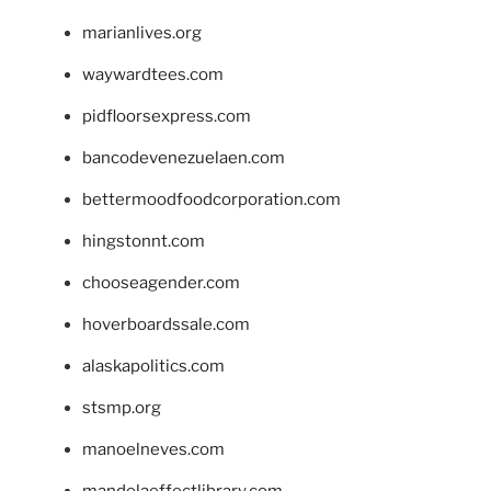
marianlives.org
waywardtees.com
pidfloorsexpress.com
bancodevenezuelaen.com
bettermoodfoodcorporation.com
hingstonnt.com
chooseagender.com
hoverboardssale.com
alaskapolitics.com
stsmp.org
manoelneves.com
mandelaeffectlibrary.com