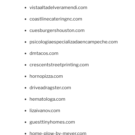
vistaaltadelveramendi.com
coastlinecateringnc.com
cuesburgershouston.com
psicologiaespecializadaencampeche.com
dmtacos.com
crescentstreetprinting.com
hornopizza.com
driveadragster.com
hematologa.com
lizaivanov.com
guesttinyhomes.com
home-plow-by-meyer.com