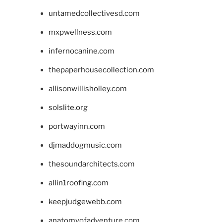
untamedcollectivesd.com
mxpwellness.com
infernocanine.com
thepaperhousecollection.com
allisonwillisholley.com
solslite.org
portwayinn.com
djmaddogmusic.com
thesoundarchitects.com
allin1roofing.com
keepjudgewebb.com
anatomyofadventure.com