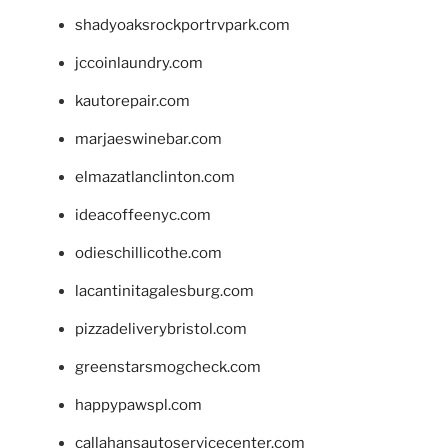
shadyoaksrockportrvpark.com
jccoinlaundry.com
kautorepair.com
marjaeswinebar.com
elmazatlanclinton.com
ideacoffeenyc.com
odieschillicothe.com
lacantinitagalesburg.com
pizzadeliverybristol.com
greenstarsmogcheck.com
happypawspl.com
callahansautoservicecenter.com