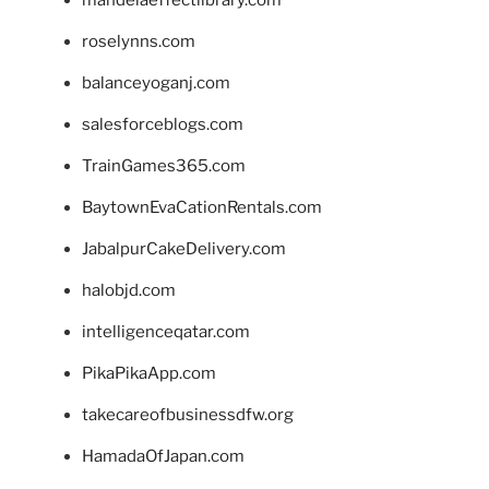
roselynns.com
balanceyoganj.com
salesforceblogs.com
TrainGames365.com
BaytownEvaCationRentals.com
JabalpurCakeDelivery.com
halobjd.com
intelligenceqatar.com
PikaPikaApp.com
takecareofbusinessdfw.org
HamadaOfJapan.com