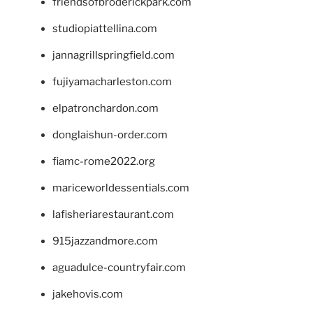
friendsofbroderickpark.com
studiopiattellina.com
jannagrillspringfield.com
fujiyamacharleston.com
elpatronchardon.com
donglaishun-order.com
fiamc-rome2022.org
mariceworldessentials.com
lafisheriarestaurant.com
915jazzandmore.com
aguadulce-countryfair.com
jakehovis.com