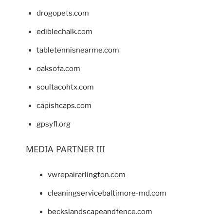
drogopets.com
ediblechalk.com
tabletennisnearme.com
oaksofa.com
soultacohtx.com
capishcaps.com
gpsyfl.org
MEDIA PARTNER III
vwrepairarlington.com
cleaningservicebaltimore-md.com
beckslandscapeandfence.com