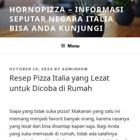
Skip
HORNOPIZZA – INFORMASI
to
SEPUTAR NEGARA ITALIA
content
BISA ANDA KUNJUNGI
Menu
POSTED
OCTOBER 19, 2024
BY
ADMINHOM
ON
Resep Pizza Italia yang Lezat
untuk Dicoba di Rumah
Siapa yang tidak suka pizza? Makanan yang satu ini
memang menjadi favorit banyak orang, karena rasanya
yang lezat dan bisa disantap kapan saja. Bagi Anda
yang suka memasak di rumah, tidak ada salahnya