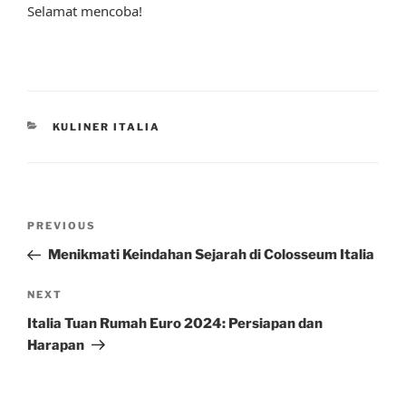
Selamat mencoba!
CATEGORIES
KULINER ITALIA
Post
Previous
PREVIOUS
navigation
Post
Menikmati Keindahan Sejarah di Colosseum Italia
Next
NEXT
Post
Italia Tuan Rumah Euro 2024: Persiapan dan
Harapan