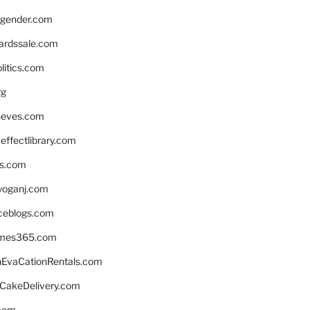
gender.com
ardssale.com
litics.com
rg
neves.com
ffectlibrary.com
ns.com
yoganj.com
rceblogs.com
ames365.com
EvaCationRentals.com
rCakeDelivery.com
.com