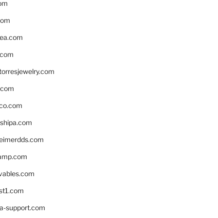
om
com
ea.com
.com
torresjewelry.com
s.com
ico.com
shipa.com
eimerdds.com
camp.com
ivables.com
st1.com
la-support.com