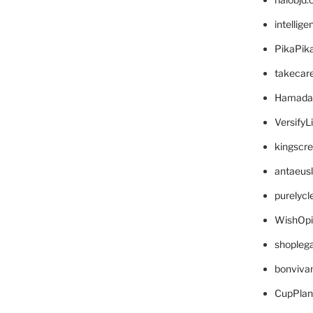
intellig
PikaPik
takecar
Hamada
VersifyL
kingscr
antaeus
purelyc
WishOp
shopleg
bonviva
CupPlan