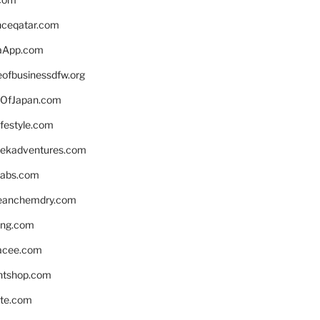
enceqatar.com
aApp.com
eofbusinessdfw.org
OfJapan.com
ifestyle.com
eekadventures.com
labs.com
leanchemdry.com
ing.com
acee.com
ntshop.com
te.com