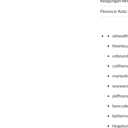
Keagungan Re
Florence: Kota S
okhealt
theinte
unbound
catfrien
marianli
wayward
pidfloo
bancode
betterm
hingsto