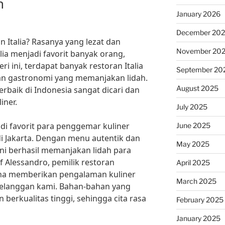
h
January 2026
December 20
 Italia? Rasanya yang lezat dan
November 20
ia menjadi favorit banyak orang,
ri ini, terdapat banyak restoran Italia
September 20
 gastronomi yang memanjakan lidah.
August 2025
terbaik di Indonesia sangat dicari dan
iner.
July 2025
di favorit para penggemar kuliner
June 2025
a di Jakarta. Dengan menu autentik dan
May 2025
 ini berhasil memanjakan lidah para
Alessandro, pemilik restoran
April 2025
saha memberikan pengalaman kuliner
March 2025
a pelanggan kami. Bahan-bahan yang
 berkualitas tinggi, sehingga cita rasa
February 2025
January 2025