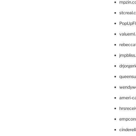
mpzin.c
stcreal.
PopUpFl
valueml
rebecca
jmpblis
drjorger
queensu
wendyw
ameri-
hrsrece
empcon
cinderel