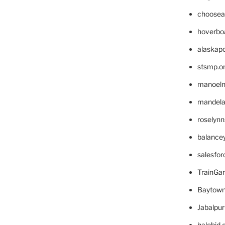
choosea
hoverbo
alaskapo
stsmp.o
manoel
mandelae
roselyn
balance
salesfo
TrainG
Baytown
Jabalpu
halobjd