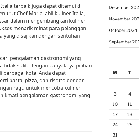
 Italia terbaik juga dapat ditemui di
December 20
nurut Chef Maria, ahli kuliner Italia,
November 20
 besar dalam mengembangkan kuliner
 sukses menarik minat para pelanggan
October 2024
a yang disajikan dengan sentuhan
September 20
encari pengalaman gastronomi yang
 tidak sulit. Dengan banyaknya pilihan
di berbagai kota, Anda dapat
M
T
rti pasta, pizza, dan risotto dengan
i, jangan ragu untuk mencoba kuliner
3
4
dan nikmati pengalaman gastronomi yang
10
11
17
18
24
25
31