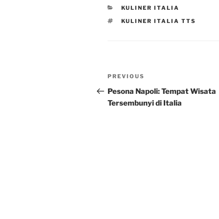
CATEGORIES
KULINER ITALIA
TAGS
KULINER ITALIA TTS
Post
Previous
PREVIOUS
navigation
Post
Pesona Napoli: Tempat Wisata
Tersembunyi di Italia