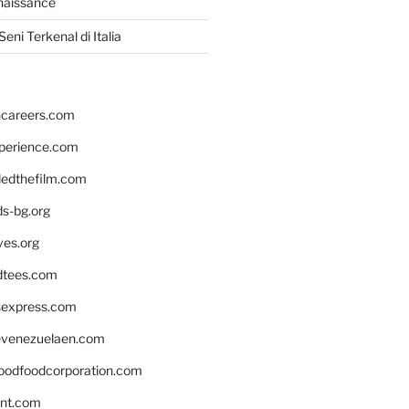
naissance
eni Terkenal di Italia
hcareers.com
xperience.com
edthefilm.com
ds-bg.org
ves.org
tees.com
rsexpress.com
venezuelaen.com
oodfoodcorporation.com
nnt.com