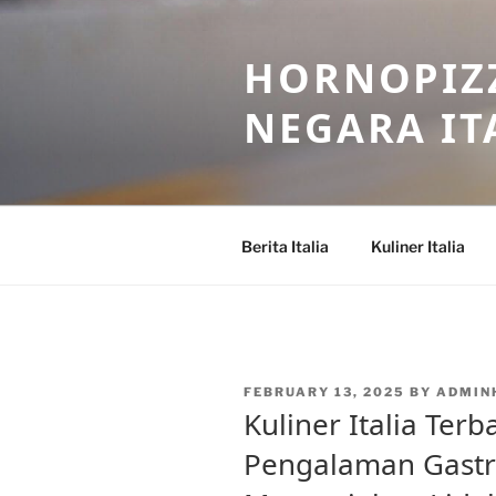
Skip
to
HORNOPIZZ
content
NEGARA IT
Berita Italia
Kuliner Italia
POSTED
FEBRUARY 13, 2025
BY
ADMIN
ON
Kuliner Italia Terb
Pengalaman Gast