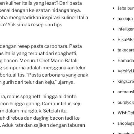
 kuliner Italia yang lezat? Dari pasta
Jabalpu
ikenal dengan kelezatan hidangannya.
ba menghadirkan inspirasi kuliner Italia
halobjd
sia? Yuk simak resep dan tips
intellig
PikaPik
 dengan resep pasta carbonara. Pasta
takecar
 Italia yang terbuat dari spaghetti,
Hamada
ng bacon. Menurut Chef Mario Batali,
ang sempurna adalah menggunakan telur
VersifyL
berkualitas. “Pasta carbonara yang enak
kingscr
urih dari telur dan keju,” ujarnya.
antaeus
, rebus spaghetti hingga al dente.
purelyc
con hingga garing. Campur telur, keju
am dalam mangkuk. Setelah itu,
WishOp
h direbus dan daging bacon tadi ke
shopleg
. Aduk rata dan sajikan dengan taburan
bonviva