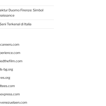
tektur Duomo Firenze: Simbol
naissance
eni Terkenal di Italia
hcareers.com
xperience.com
edthefilm.com
ds-bg.org
ves.org
tees.com
rsexpress.com
venezuelaen.com