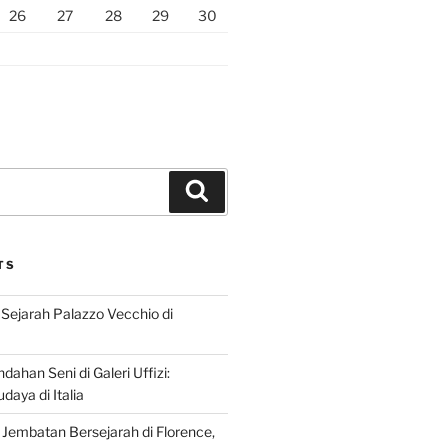
26
27
28
29
30
Search
TS
Sejarah Palazzo Vecchio di
dahan Seni di Galeri Uffizi:
aya di Italia
 Jembatan Bersejarah di Florence,