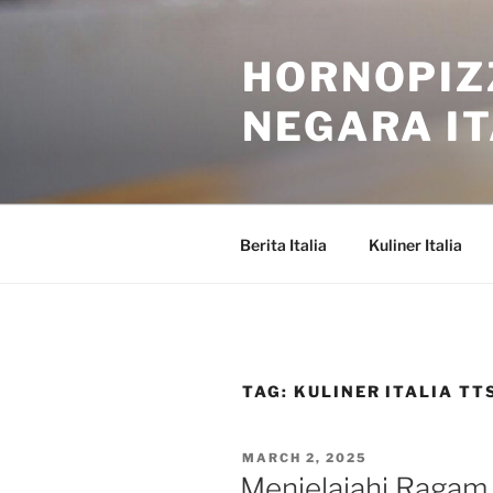
Skip
to
HORNOPIZ
content
NEGARA IT
Berita Italia
Kuliner Italia
TAG:
KULINER ITALIA TT
POSTED
MARCH 2, 2025
ON
Menjelajahi Ragam K