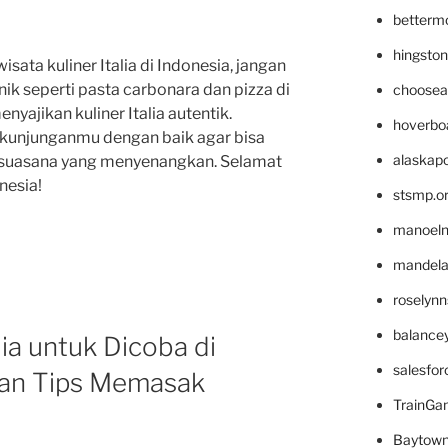
betterm
hingsto
isata kuliner Italia di Indonesia, jangan
ik seperti pasta carbonara dan pizza di
choosea
yajikan kuliner Italia autentik.
hoverbo
kunjunganmu dengan baik agar bisa
alaskapo
 suasana yang menyenangkan. Selamat
nesia!
stsmp.o
manoel
mandelae
roselyn
balance
alia untuk Dicoba di
salesfo
dan Tips Memasak
TrainG
Baytown