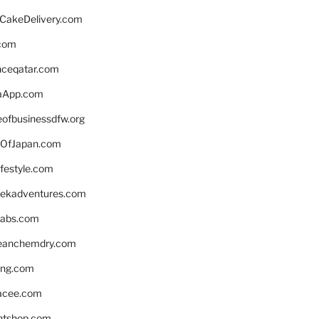
rCakeDelivery.com
.com
enceqatar.com
aApp.com
eofbusinessdfw.org
OfJapan.com
ifestyle.com
eekadventures.com
labs.com
leanchemdry.com
ing.com
acee.com
ntshop.com