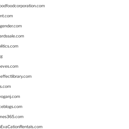
oodfoodcorporation.com
nnt.com
gender.com
ardssale.com
litics.com
rg
neves.com
ffectlibrary.com
ns.com
yoganj.com
rceblogs.com
ames365.com
EvaCationRentals.com