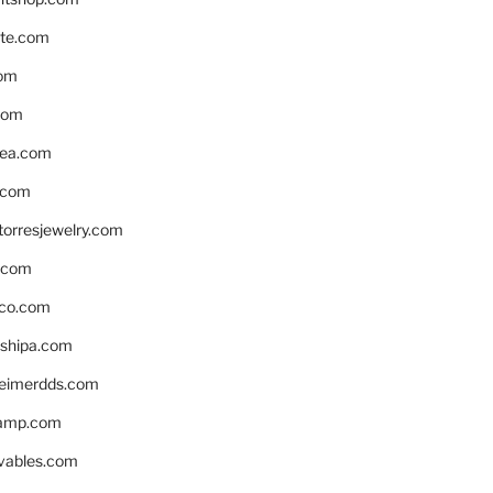
te.com
om
com
ea.com
.com
torresjewelry.com
s.com
ico.com
shipa.com
eimerdds.com
camp.com
ivables.com