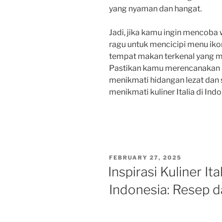
yang nyaman dan hangat.
Jadi, jika kamu ingin mencoba w
ragu untuk mencicipi menu ikon
tempat makan terkenal yang men
Pastikan kamu merencanakan 
menikmati hidangan lezat dan
menikmati kuliner Italia di Indo
POSTED
FEBRUARY 27, 2025
ON
Inspirasi Kuliner It
Indonesia: Resep 