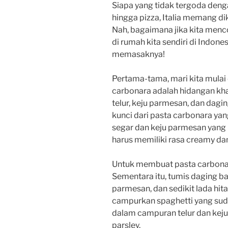
Siapa yang tidak tergoda dengan
hingga pizza, Italia memang d
Nah, bagaimana jika kita menco
di rumah kita sendiri di Indone
memasaknya!
Pertama-tama, mari kita mulai
carbonara adalah hidangan khas
telur, keju parmesan, dan dagi
kunci dari pasta carbonara y
segar dan keju parmesan yang 
harus memiliki rasa creamy dan g
Untuk membuat pasta carbonara
Sementara itu, tumis daging ba
parmesan, dan sedikit lada hit
campurkan spaghetti yang suda
dalam campuran telur dan keju
parsley.