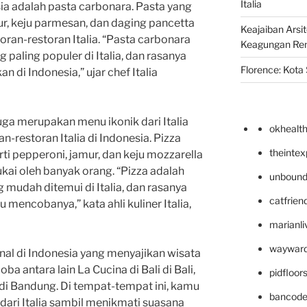
Italia
ia adalah pasta carbonara. Pasta yang
lur, keju parmesan, dan daging pancetta
Keajaiban Arsi
storan-restoran Italia. “Pasta carbonara
Keagungan Re
 paling populer di Italia, dan rasanya
Florence: Kota S
n di Indonesia,” ujar chef Italia
juga merupakan menu ikonik dari Italia
okhealt
n-restoran Italia di Indonesia. Pizza
theinte
i pepperoni, jamur, dan keju mozzarella
ukai oleh banyak orang. “Pizza adalah
unbound
 mudah ditemui di Italia, dan rasanya
catfrien
 mencobanya,” kata ahli kuliner Italia,
marianli
wayward
al di Indonesia yang menyajikan wisata
oba antara lain La Cucina di Bali di Bali,
pidfloo
a di Bandung. Di tempat-tempat ini, kamu
bancode
dari Italia sambil menikmati suasana