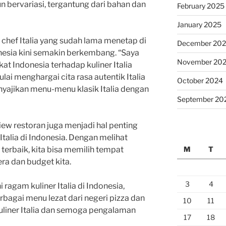
un bervariasi, tergantung dari bahan dan
February 2025
January 2025
 chef Italia yang sudah lama menetap di
December 20
donesia kini semakin berkembang. “Saya
November 20
t Indonesia terhadap kuliner Italia
i menghargai cita rasa autentik Italia
October 2024
yajikan menu-menu klasik Italia dengan
September 20
ew restoran juga menjadi hal penting
Italia di Indonesia. Dengan melihat
M
T
 terbaik, kita bisa memilih tempat
ra dan budget kita.
3
4
i ragam kuliner Italia di Indonesia,
bagai menu lezat dari negeri pizza dan
10
11
kuliner Italia dan semoga pengalaman
17
18