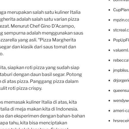
CupPlan
uga merupakan salah satu kuliner Italia
gherita adalah salah satu varian pizza
mpzin.c
lezat. Menurut Chef Gino D’Acampo,
stcreal.
yang sempurna adalah menggunakan saus
zarella yang asli. “Pizza Margherita
PopUpFl
segar dan klasik dari saus tomat dan
valueml
o.
rebecca
a, siapkan roti pizza yang sudah siap
jmpblis
taburi dengan daun basil segar. Potong
drjorger
un di atas pizza. Panggang pizza dalam
it roti pizza crispy.
queensu
wendyw
memasak kuliner Italia di atas, kita
alia di meja makan kita di Indonesia.
ameri-
oba dan eksperimen dengan bahan-bahan
hrsrece
Siapa tahu, kita bisa menciptakan