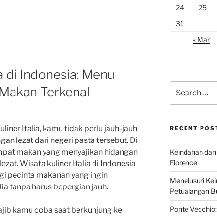
24
25
31
« Mar
ia di Indonesia: Menu
Search
 Makan Terkenal
for:
iner Italia, kamu tidak perlu jauh-jauh
RECENT POS
gan lezat dari negeri pasta tersebut. Di
empat makan yang menyajikan hidangan
Keindahan dan 
Florence
lezat. Wisata kuliner Italia di Indonesia
bagi pecinta makanan yang ingin
Menelusuri Kein
lia tanpa harus bepergian jauh.
Petualangan Bud
Ponte Vecchio:
ajib kamu coba saat berkunjung ke