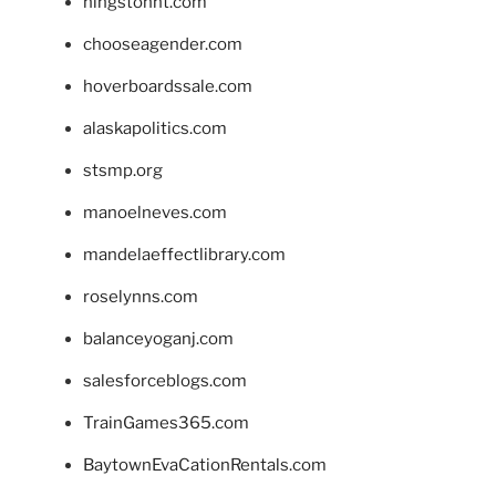
hingstonnt.com
chooseagender.com
hoverboardssale.com
alaskapolitics.com
stsmp.org
manoelneves.com
mandelaeffectlibrary.com
roselynns.com
balanceyoganj.com
salesforceblogs.com
TrainGames365.com
BaytownEvaCationRentals.com