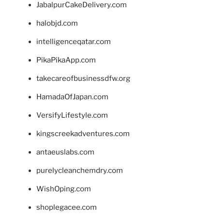
JabalpurCakeDelivery.com
halobjd.com
intelligenceqatar.com
PikaPikaApp.com
takecareofbusinessdfw.org
HamadaOfJapan.com
VersifyLifestyle.com
kingscreekadventures.com
antaeuslabs.com
purelycleanchemdry.com
WishOping.com
shoplegacee.com