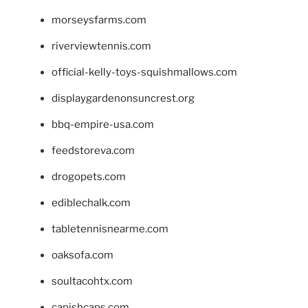
morseysfarms.com
riverviewtennis.com
official-kelly-toys-squishmallows.com
displaygardenonsuncrest.org
bbq-empire-usa.com
feedstoreva.com
drogopets.com
ediblechalk.com
tabletennisnearme.com
oaksofa.com
soultacohtx.com
capishcaps.com