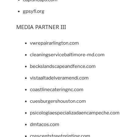
gpsyfl.org
MEDIA PARTNER III
vwrepairarlington.com
cleaningservicebaltimore-md.com
beckslandscapeandfence.com
vistaaltadelveramendi.com
coastlinecateringnc.com
cuesburgershouston.com
psicologiaespecializadaencampeche.com
dmtacos.com
crescentstreetprinting.com