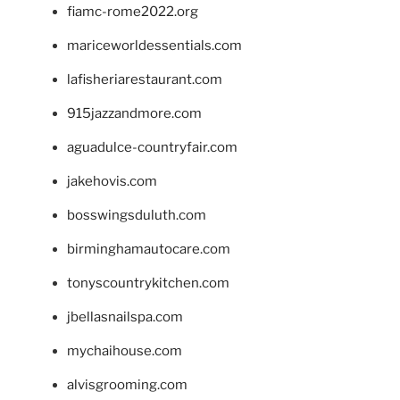
fiamc-rome2022.org
mariceworldessentials.com
lafisheriarestaurant.com
915jazzandmore.com
aguadulce-countryfair.com
jakehovis.com
bosswingsduluth.com
birminghamautocare.com
tonyscountrykitchen.com
jbellasnailspa.com
mychaihouse.com
alvisgrooming.com