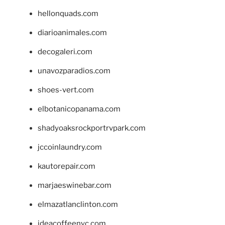
hellonquads.com
diarioanimales.com
decogaleri.com
unavozparadios.com
shoes-vert.com
elbotanicopanama.com
shadyoaksrockportrvpark.com
jccoinlaundry.com
kautorepair.com
marjaeswinebar.com
elmazatlanclinton.com
ideacoffeenyc.com