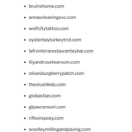
bruinshome.com
annascleaningsvc.com
wolfcitytattoo.com
oysterbayturkeytrot.com
lafronterarestauranteybar.com
lilyandrosetearoom.com
olivesburgberrypatch.com
theslushkids.com
giobastian.com
glpascensori.com
rifloorepoxy.com
woolleymillingandpaving.com