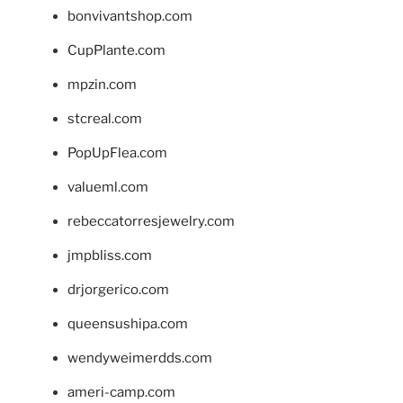
bonvivantshop.com
CupPlante.com
mpzin.com
stcreal.com
PopUpFlea.com
valueml.com
rebeccatorresjewelry.com
jmpbliss.com
drjorgerico.com
queensushipa.com
wendyweimerdds.com
ameri-camp.com