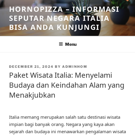
Skip
HORNOPIZZA – INFORMASI
to
SEPUTAR NEGARA ITALIA
content
BISA ANDA KUNJUNGI
Menu
POSTED
DECEMBER 21, 2024
BY
ADMINHOM
ON
Paket Wisata Italia: Menyelami
Budaya dan Keindahan Alam yang
Menakjubkan
Italia memang merupakan salah satu destinasi wisata
impian bagi banyak orang. Negara yang kaya akan
sejarah dan budaya ini menawarkan pengalaman wisata