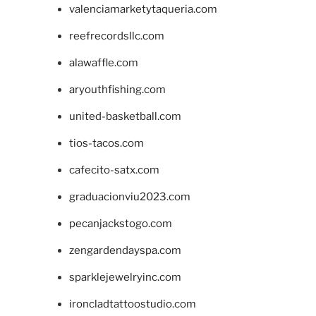
valenciamarketytaqueria.com
reefrecordsllc.com
alawaffle.com
aryouthfishing.com
united-basketball.com
tios-tacos.com
cafecito-satx.com
graduacionviu2023.com
pecanjackstogo.com
zengardendayspa.com
sparklejewelryinc.com
ironcladtattoostudio.com