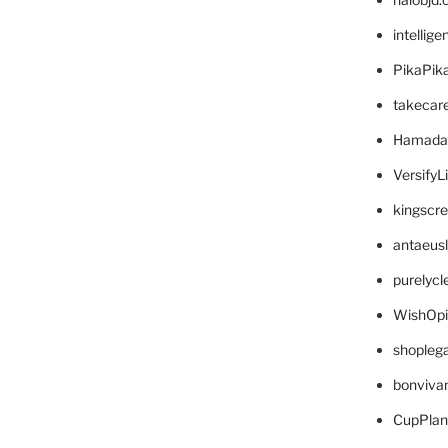
intellig
PikaPik
takecar
Hamada
VersifyL
kingscr
antaeus
purelyc
WishOp
shopleg
bonviva
CupPlan