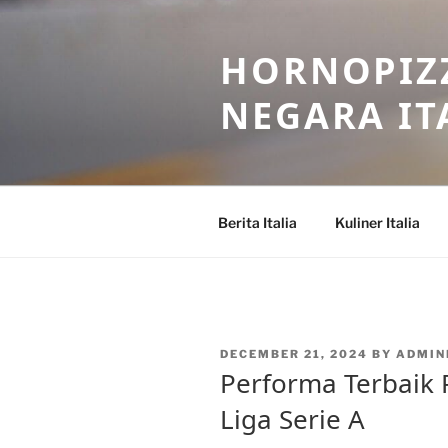
Skip
to
HORNOPIZZ
content
NEGARA IT
Berita Italia
Kuliner Italia
POSTED
DECEMBER 21, 2024
BY
ADMI
ON
Performa Terbaik 
Liga Serie A