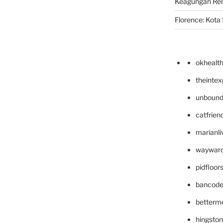
Keagungan Re
Florence: Kota S
okhealt
theinte
unbound
catfrien
marianli
wayward
pidfloo
bancode
betterm
hingsto