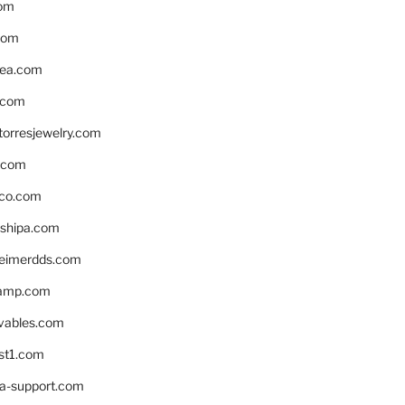
om
com
ea.com
.com
torresjewelry.com
s.com
ico.com
shipa.com
eimerdds.com
camp.com
ivables.com
st1.com
la-support.com