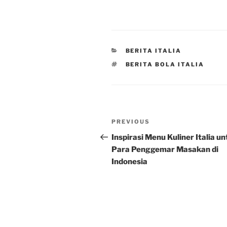
CATEGORIES
BERITA ITALIA
TAGS
BERITA BOLA ITALIA
Post
Previous
PREVIOUS
navigation
Post
Inspirasi Menu Kuliner Italia u
Para Penggemar Masakan di
Indonesia