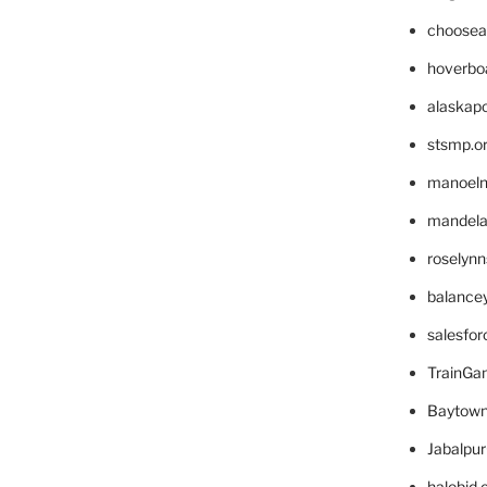
choosea
hoverbo
alaskapo
stsmp.o
manoel
mandelae
roselyn
balance
salesfo
TrainG
Baytown
Jabalpu
halobjd