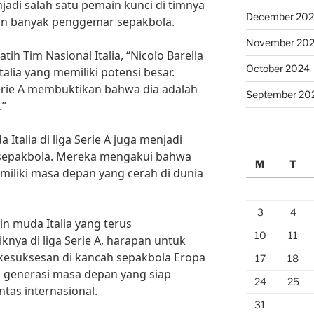
njadi salah satu pemain kunci di timnya
December 20
ian banyak penggemar sepakbola.
November 20
ih Tim Nasional Italia, “Nicolo Barella
October 2024
lia yang memiliki potensi besar.
Serie A membuktikan bahwa dia adalah
September 20
.”
Italia di liga Serie A juga menjadi
 sepakbola. Mereka mengakui bahwa
M
T
emiliki masa depan yang cerah di dunia
3
4
 muda Italia yang terus
10
11
nya di liga Serie A, harapan untuk
h kesuksesan di kancah sepakbola Eropa
17
18
 generasi masa depan yang siap
24
25
tas internasional.
31