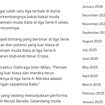
January 2026
agai salah satu liga terbaik di dunia
December 20
berkembangnya bakat-bakat muda
main muda Italia di liga Serie A selalu
November 20
p musimnya.
September 20
adi bintang yang bersinar di liga Serie
August 2025
s dan potensi yang luar biasa di
July 2025
main muda Italia di liga Serie A
ran klub-klub besar Eropa.
June 2025
rektur Olahraga Inter Milan, “Pemain
May 2025
ng luar biasa dan mereka terus
April 2025
nya di liga Serie A. Mereka adalah
gan sepakbola Italia.”
March 2025
February 2025
ia yang sedang menunjukkan performa
alah Nicolo Barella. Gelandang muda
January 2025