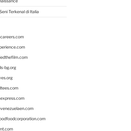
naissance
eni Terkenal di Italia
hcareers.com
xperience.com
edthefilm.com
ds-bg.org
ves.org
tees.com
rsexpress.com
venezuelaen.com
oodfoodcorporation.com
nnt.com