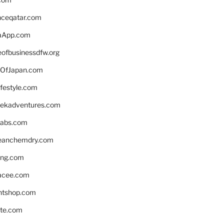
enceqatar.com
aApp.com
eofbusinessdfw.org
OfJapan.com
ifestyle.com
eekadventures.com
labs.com
leanchemdry.com
ing.com
acee.com
ntshop.com
te.com