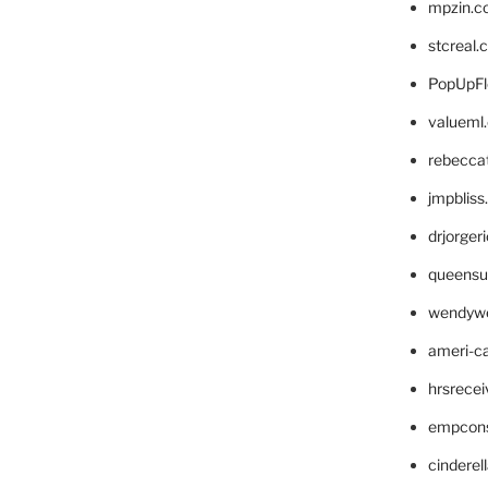
mpzin.c
stcreal.
PopUpFl
valueml
rebecca
jmpblis
drjorger
queensu
wendyw
ameri-
hrsrece
empcon
cinderel