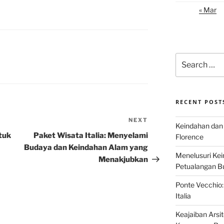
« Mar
Search
for:
RECENT POST
NEXT
Next
Keindahan dan 
Post
ntuk
Paket Wisata Italia: Menyelami
Florence
Budaya dan Keindahan Alam yang
Menelusuri Kein
Menakjubkan
Petualangan Bud
Ponte Vecchio:
Italia
Keajaiban Arsi