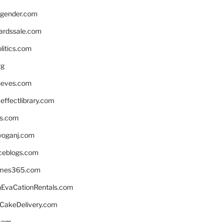
gender.com
ardssale.com
litics.com
rg
neves.com
ffectlibrary.com
ns.com
yoganj.com
rceblogs.com
ames365.com
EvaCationRentals.com
rCakeDelivery.com
.com