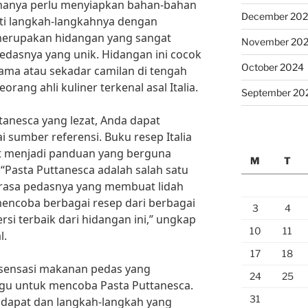
 hanya perlu menyiapkan bahan-bahan
December 20
ti langkah-langkahnya dengan
merupakan hidangan yang sangat
November 20
 pedasnya yang unik. Hidangan ini cocok
October 2024
ama atau sekadar camilan di tengah
eorang ahli kuliner terkenal asal Italia.
September 20
anesca yang lezat, Anda dapat
i sumber referensi. Buku resep Italia
pat menjadi panduan yang berguna
M
T
“Pasta Puttanesca adalah salah satu
 rasa pedasnya yang membuat lidah
mencoba berbagai resep dari berbagai
3
4
si terbaik dari hidangan ini,” ungkap
10
11
l.
17
18
a sensasi makanan pedas yang
24
25
agu untuk mencoba Pasta Puttanesca.
31
dapat dan langkah-langkah yang