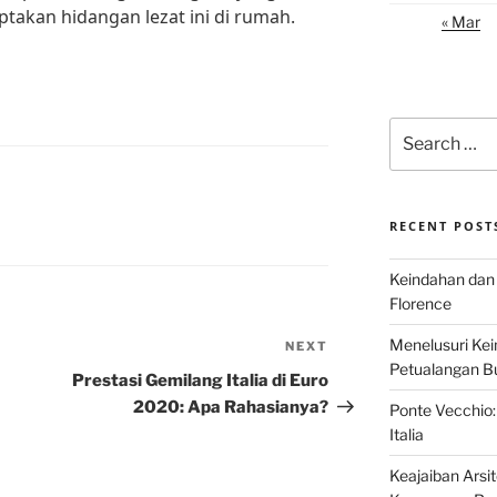
takan hidangan lezat ini di rumah.
« Mar
Search
for:
RECENT POST
Keindahan dan 
Florence
Menelusuri Kein
NEXT
Next
Petualangan Bud
Post
Prestasi Gemilang Italia di Euro
2020: Apa Rahasianya?
Ponte Vecchio:
Italia
Keajaiban Arsi