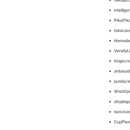
intellig
PikaPik
takecar
Hamada
VersifyL
kingscr
antaeus
purelyc
WishOp
shopleg
bonviva
CupPlan