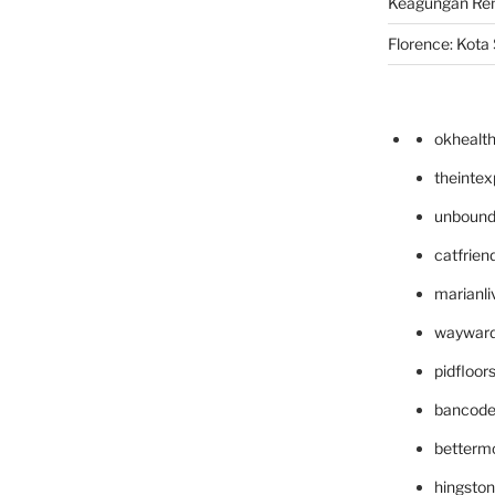
Keagungan Re
Florence: Kota S
okhealt
theinte
unbound
catfrien
marianli
wayward
pidfloo
bancode
betterm
hingsto