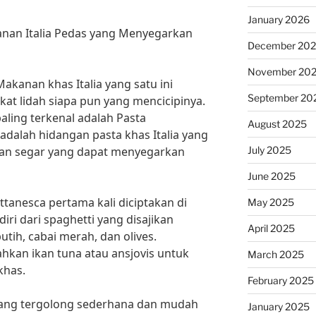
January 2026
anan Italia Pedas yang Menyegarkan
December 20
November 20
Makanan khas Italia yang satu ini
September 20
at lidah siapa pun yang mencicipinya.
paling terkenal adalah Pasta
August 2025
adalah hidangan pasta khas Italia yang
July 2025
dan segar yang dapat menyegarkan
June 2025
tanesca pertama kali diciptakan di
May 2025
rdiri dari spaghetti yang disajikan
April 2025
tih, cabai merah, dan olives.
kan ikan tuna atau ansjovis untuk
March 2025
khas.
February 2025
ang tergolong sederhana dan mudah
January 2025