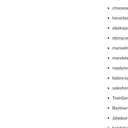
choosea
hoverbo
alaskapo
stsmp.o
manoel
mandelae
roselyn
balance
salesfo
TrainG
Baytown
Jabalpu
halobjd