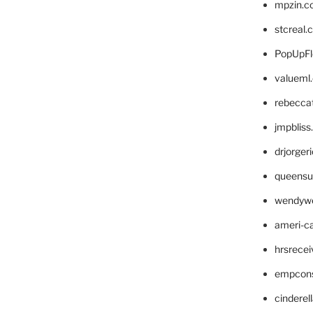
mpzin.c
stcreal.
PopUpFl
valueml
rebecca
jmpblis
drjorger
queensu
wendyw
ameri-
hrsrece
empcon
cinderel