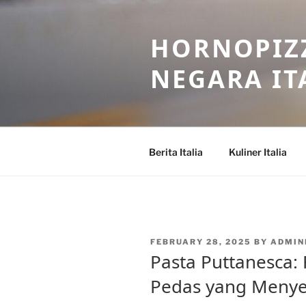
Skip
to
HORNOPIZZ
content
NEGARA IT
Berita Italia
Kuliner Italia
POSTED
FEBRUARY 28, 2025
BY
ADMI
ON
Pasta Puttanesca:
Pedas yang Menye