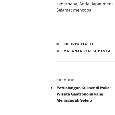
sederhana, Anda dapat mencip
Selamat mencoba!
CATEGORIES
KULINER ITALIA
TAGS
MAKANAN ITALIA PASTA
Post
Previous
PREVIOUS
navigation
Post
Petualangan Kuliner di Italia:
Wisata Gastronomi yang
Menggugah Selera