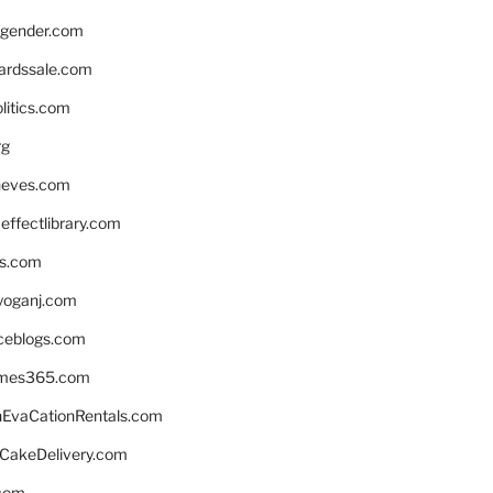
gender.com
ardssale.com
litics.com
rg
neves.com
ffectlibrary.com
ns.com
yoganj.com
rceblogs.com
ames365.com
EvaCationRentals.com
rCakeDelivery.com
.com