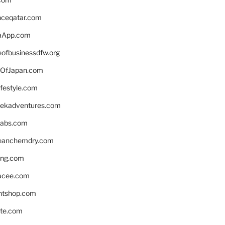
enceqatar.com
aApp.com
eofbusinessdfw.org
OfJapan.com
ifestyle.com
eekadventures.com
labs.com
leanchemdry.com
ing.com
acee.com
ntshop.com
te.com