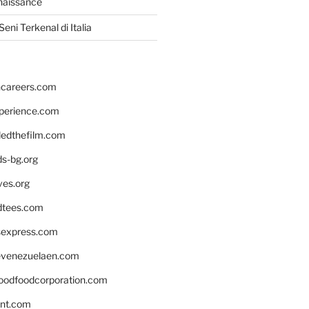
naissance
eni Terkenal di Italia
hcareers.com
xperience.com
edthefilm.com
ds-bg.org
ves.org
tees.com
rsexpress.com
venezuelaen.com
oodfoodcorporation.com
nnt.com