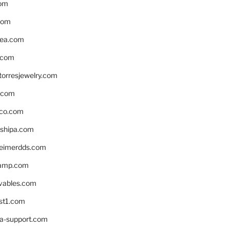
om
com
ea.com
.com
torresjewelry.com
s.com
ico.com
shipa.com
eimerdds.com
camp.com
ivables.com
st1.com
la-support.com