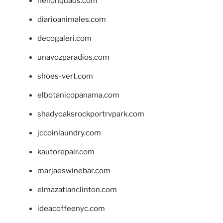
hellonquads.com
diarioanimales.com
decogaleri.com
unavozparadios.com
shoes-vert.com
elbotanicopanama.com
shadyoaksrockportrvpark.com
jccoinlaundry.com
kautorepair.com
marjaeswinebar.com
elmazatlanclinton.com
ideacoffeenyc.com