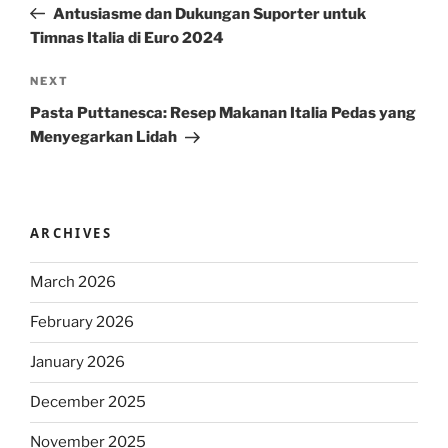
Post
Antusiasme dan Dukungan Suporter untuk
Timnas Italia di Euro 2024
Next
NEXT
Post
Pasta Puttanesca: Resep Makanan Italia Pedas yang
Menyegarkan Lidah
ARCHIVES
March 2026
February 2026
January 2026
December 2025
November 2025