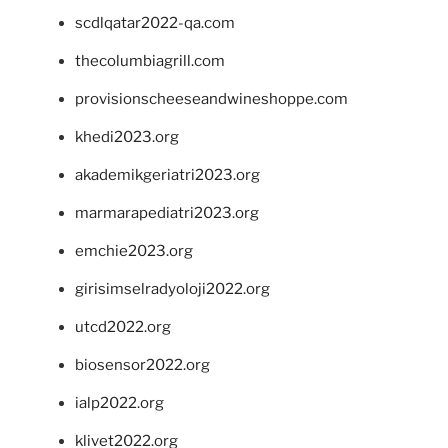
scdlqatar2022-qa.com
thecolumbiagrill.com
provisionscheeseandwineshoppe.com
khedi2023.org
akademikgeriatri2023.org
marmarapediatri2023.org
emchie2023.org
girisimselradyoloji2022.org
utcd2022.org
biosensor2022.org
ialp2022.org
klivet2022.org