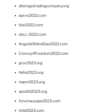
alteregotradingcompany.org
aprce2022.com
ibie2022.com
sbcc-2022.com
AngolaOilAndGas2022.com
Convoy4Freedom2022.com
grur2023.org
hkhk2023.org
napm2023.org
apsdfd2023.org
forumausape2023.com
imkl2023.com