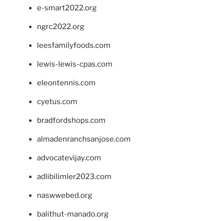
e-smart2022.org
ngrc2022.org
leesfamilyfoods.com
lewis-lewis-cpas.com
eleontennis.com
cyetus.com
bradfordshops.com
almadenranchsanjose.com
advocatevijay.com
adlibilimler2023.com
naswwebed.org
balithut-manado.org