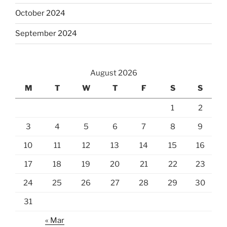
October 2024
September 2024
August 2026
M
T
W
T
F
S
S
1
2
3
4
5
6
7
8
9
10
11
12
13
14
15
16
17
18
19
20
21
22
23
24
25
26
27
28
29
30
31
« Mar