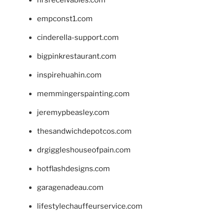
hrsreceivables.com
empconst1.com
cinderella-support.com
bigpinkrestaurant.com
inspirehuahin.com
memmingerspainting.com
jeremypbeasley.com
thesandwichdepotcos.com
drgiggleshouseofpain.com
hotflashdesigns.com
garagenadeau.com
lifestylechauffeurservice.com