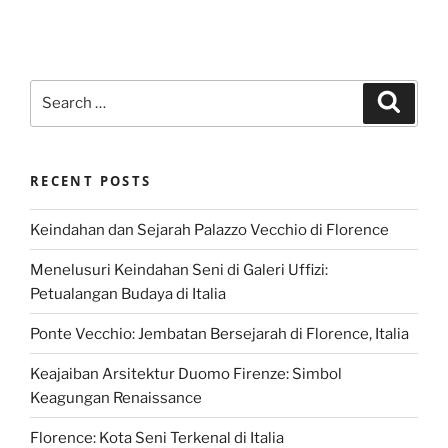
Search
Search
for:
RECENT POSTS
Keindahan dan Sejarah Palazzo Vecchio di Florence
Menelusuri Keindahan Seni di Galeri Uffizi:
Petualangan Budaya di Italia
Ponte Vecchio: Jembatan Bersejarah di Florence, Italia
Keajaiban Arsitektur Duomo Firenze: Simbol
Keagungan Renaissance
Florence: Kota Seni Terkenal di Italia