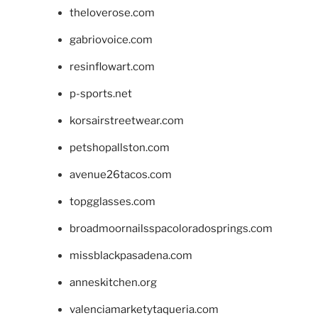
theloverose.com
gabriovoice.com
resinflowart.com
p-sports.net
korsairstreetwear.com
petshopallston.com
avenue26tacos.com
topgglasses.com
broadmoornailsspacoloradosprings.com
missblackpasadena.com
anneskitchen.org
valenciamarketytaqueria.com