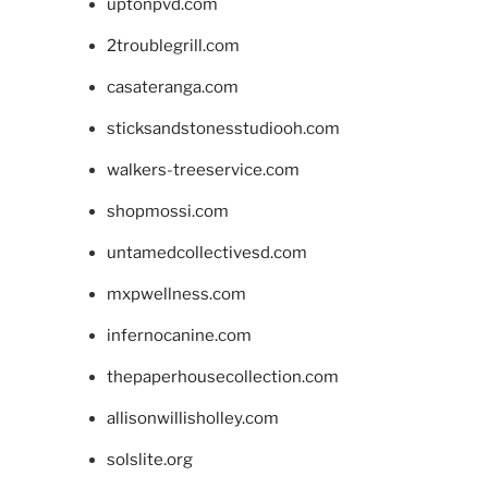
uptonpvd.com
2troublegrill.com
casateranga.com
sticksandstonesstudiooh.com
walkers-treeservice.com
shopmossi.com
untamedcollectivesd.com
mxpwellness.com
infernocanine.com
thepaperhousecollection.com
allisonwillisholley.com
solslite.org