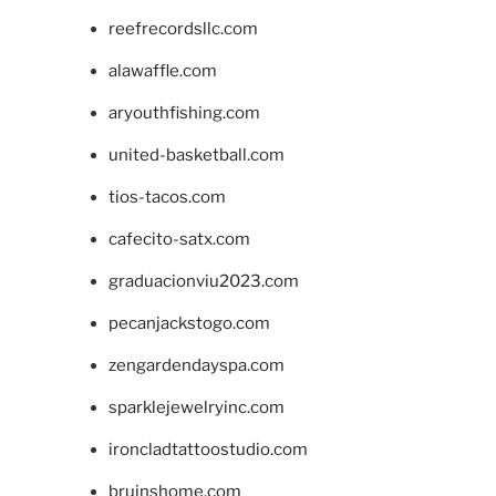
reefrecordsllc.com
alawaffle.com
aryouthfishing.com
united-basketball.com
tios-tacos.com
cafecito-satx.com
graduacionviu2023.com
pecanjackstogo.com
zengardendayspa.com
sparklejewelryinc.com
ironcladtattoostudio.com
bruinshome.com