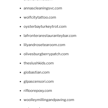
annascleaningsvc.com
wolfcitytattoo.com
oysterbayturkeytrot.com
lafronterarestauranteybar.com
lilyandrosetearoom.com
olivesburgberrypatch.com
theslushkids.com
giobastian.com
glpascensori.com
rifloorepoxy.com
woolleymillingandpaving.com