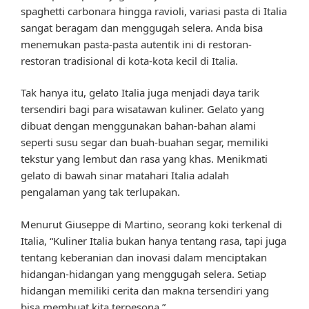
spaghetti carbonara hingga ravioli, variasi pasta di Italia
sangat beragam dan menggugah selera. Anda bisa
menemukan pasta-pasta autentik ini di restoran-
restoran tradisional di kota-kota kecil di Italia.
Tak hanya itu, gelato Italia juga menjadi daya tarik
tersendiri bagi para wisatawan kuliner. Gelato yang
dibuat dengan menggunakan bahan-bahan alami
seperti susu segar dan buah-buahan segar, memiliki
tekstur yang lembut dan rasa yang khas. Menikmati
gelato di bawah sinar matahari Italia adalah
pengalaman yang tak terlupakan.
Menurut Giuseppe di Martino, seorang koki terkenal di
Italia, “Kuliner Italia bukan hanya tentang rasa, tapi juga
tentang keberanian dan inovasi dalam menciptakan
hidangan-hidangan yang menggugah selera. Setiap
hidangan memiliki cerita dan makna tersendiri yang
bisa membuat kita terpesona.”