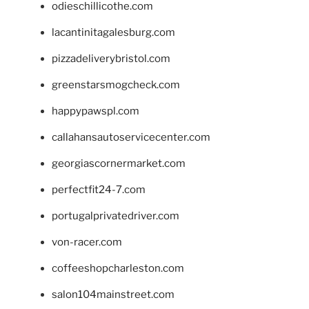
odieschillicothe.com
lacantinitagalesburg.com
pizzadeliverybristol.com
greenstarsmogcheck.com
happypawspl.com
callahansautoservicecenter.com
georgiascornermarket.com
perfectfit24-7.com
portugalprivatedriver.com
von-racer.com
coffeeshopcharleston.com
salon104mainstreet.com