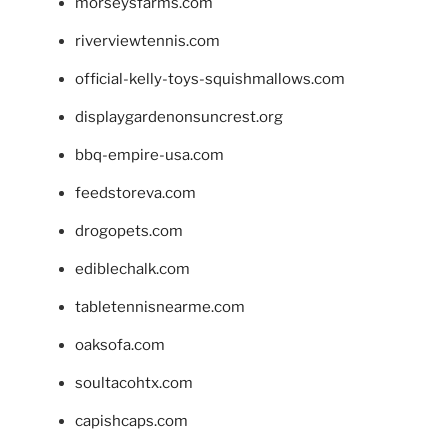
morseysfarms.com
riverviewtennis.com
official-kelly-toys-squishmallows.com
displaygardenonsuncrest.org
bbq-empire-usa.com
feedstoreva.com
drogopets.com
ediblechalk.com
tabletennisnearme.com
oaksofa.com
soultacohtx.com
capishcaps.com