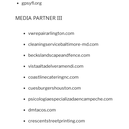
gpsyfl.org
MEDIA PARTNER III
vwrepairarlington.com
cleaningservicebaltimore-md.com
beckslandscapeandfence.com
vistaaltadelveramendi.com
coastlinecateringnc.com
cuesburgershouston.com
psicologiaespecializadaencampeche.com
dmtacos.com
crescentstreetprinting.com