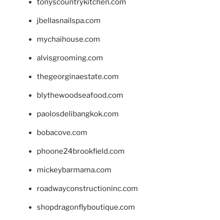
tonyscountrykitchen.com
jbellasnailspa.com
mychaihouse.com
alvisgrooming.com
thegeorginaestate.com
blythewoodseafood.com
paolosdelibangkok.com
bobacove.com
phoone24brookfield.com
mickeybarmama.com
roadwayconstructioninc.com
shopdragonflyboutique.com