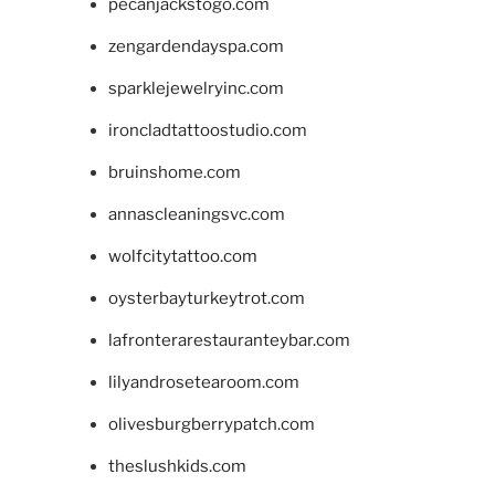
pecanjackstogo.com
zengardendayspa.com
sparklejewelryinc.com
ironcladtattoostudio.com
bruinshome.com
annascleaningsvc.com
wolfcitytattoo.com
oysterbayturkeytrot.com
lafronterarestauranteybar.com
lilyandrosetearoom.com
olivesburgberrypatch.com
theslushkids.com