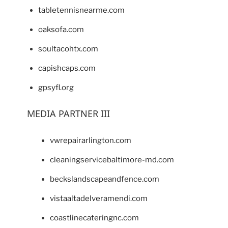
tabletennisnearme.com
oaksofa.com
soultacohtx.com
capishcaps.com
gpsyfl.org
MEDIA PARTNER III
vwrepairarlington.com
cleaningservicebaltimore-md.com
beckslandscapeandfence.com
vistaaltadelveramendi.com
coastlinecateringnc.com