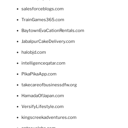
salesforceblogs.com
TrainGames365.com
BaytownEvaCationRentals.com
JabalpurCakeDelivery.com
halobjd.com
intelligenceqatar.com
PikaPikaApp.com
takecareofbusinessdfw.org
HamadaOfJapan.com
VersifyLifestyle.com
kingscreekadventures.com