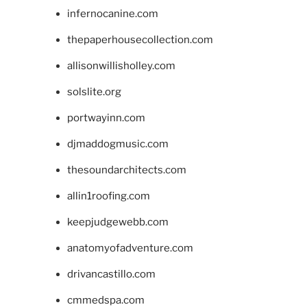
infernocanine.com
thepaperhousecollection.com
allisonwillisholley.com
solslite.org
portwayinn.com
djmaddogmusic.com
thesoundarchitects.com
allin1roofing.com
keepjudgewebb.com
anatomyofadventure.com
drivancastillo.com
cmmedspa.com