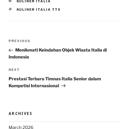
CATEGORIES
KULINER ITALIA
TAGS
KULINER ITALIA TTS
Post
Previous
PREVIOUS
navigation
Post
Menikmati Keindahan Objek Wisata Italia di
Indonesia
Next
NEXT
Post
Prestasi Terbaru Timnas Italia Senior dalam
Kompetisi Internasional
ARCHIVES
March 2026