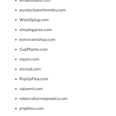
antaeuslabs.com
purelycleanchemdry.com
WishOping.com
shoplegacee.com
bonvivantshop.com
CupPlante.com
mpzin.com
stcreal.com
PopUpFlea.com
valueml.com
rebeccatorresjewelry.com
jmpbliss.com