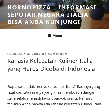
Skip
HORNOPIZZA – INFORMASI
to
SEPUTAR NEGARA ITALIA
content
BISA ANDA KUNJUNGI
Menu
POSTED
FEBRUARY 3, 2025
BY
ADMINHOM
ON
Rahasia Kelezatan Kuliner Italia
yang Harus Dicoba di Indonesia
Siapa yang tidak menyukai kuliner Italia? Rasanya yang
lezat dan cita rasanya yang khas membuat hidangan
Italia selalu menjadi favorit banyak orang. Namun,
tahukah Anda bahwa ada rahasia kelezatan kuliner Italia