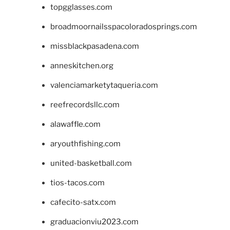
topgglasses.com
broadmoornailsspacoloradosprings.com
missblackpasadena.com
anneskitchen.org
valenciamarketytaqueria.com
reefrecordsllc.com
alawaffle.com
aryouthfishing.com
united-basketball.com
tios-tacos.com
cafecito-satx.com
graduacionviu2023.com