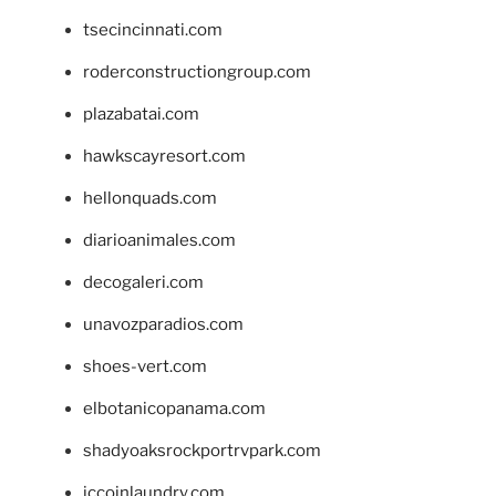
tsecincinnati.com
roderconstructiongroup.com
plazabatai.com
hawkscayresort.com
hellonquads.com
diarioanimales.com
decogaleri.com
unavozparadios.com
shoes-vert.com
elbotanicopanama.com
shadyoaksrockportrvpark.com
jccoinlaundry.com