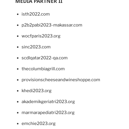
MEDIA PARTNER II
isth2022.com
p2b2pabi2023-makassar.com
wocfparis2023.org
sinc2023.com
scdlqatar2022-qa.com
thecolumbiagrill.com
provisionscheeseandwineshoppe.com
khedi2023.org
akademikgeriatri2023.org
marmarapediatri2023.org
emchie2023.org