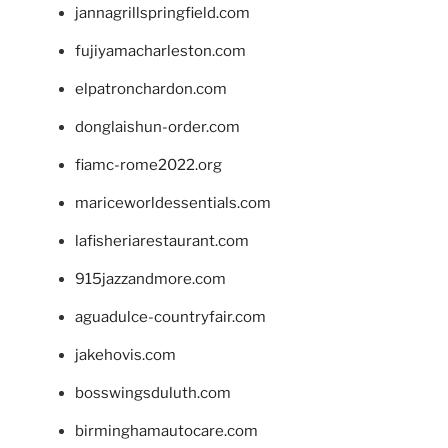
jannagrillspringfield.com
fujiyamacharleston.com
elpatronchardon.com
donglaishun-order.com
fiamc-rome2022.org
mariceworldessentials.com
lafisheriarestaurant.com
915jazzandmore.com
aguadulce-countryfair.com
jakehovis.com
bosswingsduluth.com
birminghamautocare.com