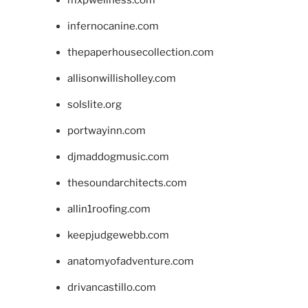
infernocanine.com
thepaperhousecollection.com
allisonwillisholley.com
solslite.org
portwayinn.com
djmaddogmusic.com
thesoundarchitects.com
allin1roofing.com
keepjudgewebb.com
anatomyofadventure.com
drivancastillo.com