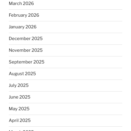
March 2026
February 2026
January 2026
December 2025
November 2025
September 2025
August 2025
July 2025
June 2025
May 2025
April 2025