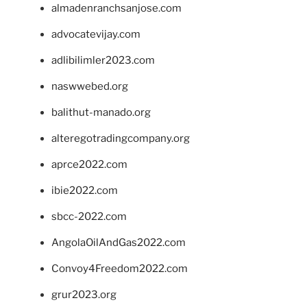
almadenranchsanjose.com
advocatevijay.com
adlibilimler2023.com
naswwebed.org
balithut-manado.org
alteregotradingcompany.org
aprce2022.com
ibie2022.com
sbcc-2022.com
AngolaOilAndGas2022.com
Convoy4Freedom2022.com
grur2023.org