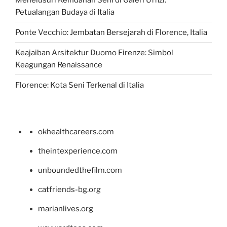
Petualangan Budaya di Italia
Ponte Vecchio: Jembatan Bersejarah di Florence, Italia
Keajaiban Arsitektur Duomo Firenze: Simbol
Keagungan Renaissance
Florence: Kota Seni Terkenal di Italia
okhealthcareers.com
theintexperience.com
unboundedthefilm.com
catfriends-bg.org
marianlives.org