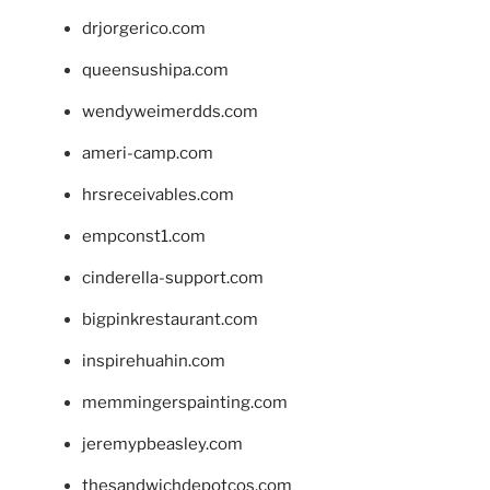
drjorgerico.com
queensushipa.com
wendyweimerdds.com
ameri-camp.com
hrsreceivables.com
empconst1.com
cinderella-support.com
bigpinkrestaurant.com
inspirehuahin.com
memmingerspainting.com
jeremypbeasley.com
thesandwichdepotcos.com