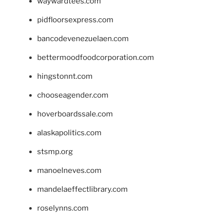
waywardtees.com
pidfloorsexpress.com
bancodevenezuelaen.com
bettermoodfoodcorporation.com
hingstonnt.com
chooseagender.com
hoverboardssale.com
alaskapolitics.com
stsmp.org
manoelneves.com
mandelaeffectlibrary.com
roselynns.com