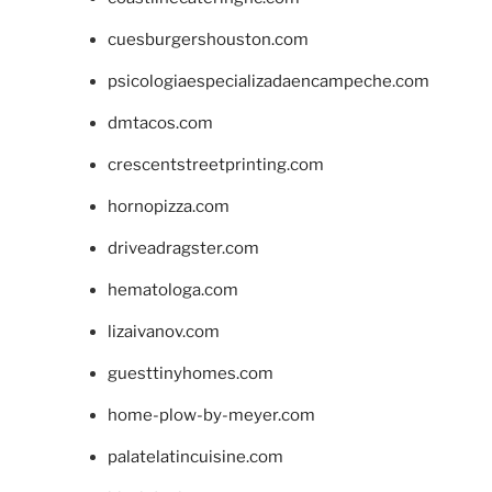
cuesburgershouston.com
psicologiaespecializadaencampeche.com
dmtacos.com
crescentstreetprinting.com
hornopizza.com
driveadragster.com
hematologa.com
lizaivanov.com
guesttinyhomes.com
home-plow-by-meyer.com
palatelatincuisine.com