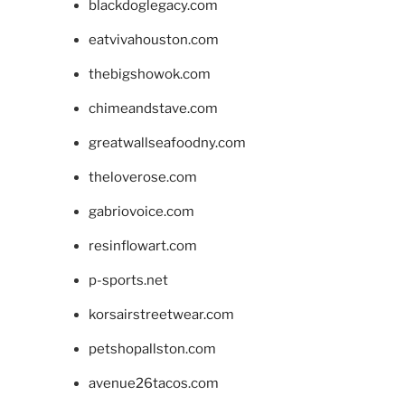
blackdoglegacy.com
eatvivahouston.com
thebigshowok.com
chimeandstave.com
greatwallseafoodny.com
theloverose.com
gabriovoice.com
resinflowart.com
p-sports.net
korsairstreetwear.com
petshopallston.com
avenue26tacos.com