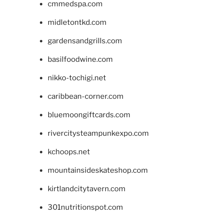
cmmedspa.com
midletontkd.com
gardensandgrills.com
basilfoodwine.com
nikko-tochigi.net
caribbean-corner.com
bluemoongiftcards.com
rivercitysteampunkexpo.com
kchoops.net
mountainsideskateshop.com
kirtlandcitytavern.com
301nutritionspot.com