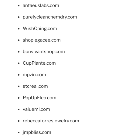
antaeuslabs.com
purelycleanchemdry.com
WishOping.com
shoplegacee.com
bonvivantshop.com
CupPlante.com
mpzin.com
stcreal.com
PopUpFlea.com
valueml.com
rebeccatorresjewelry.com
jmpbliss.com