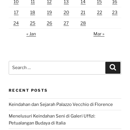
10
11
12
13
14
15
16
17
18
19
20
21
22
23
24
25
26
27
28
« Jan
Mar »
Search
Search
for:
RECENT POSTS
Keindahan dan Sejarah Palazzo Vecchio di Florence
Menelusuri Keindahan Seni di Galeri Uffizi:
Petualangan Budaya di Italia