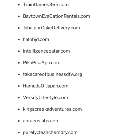
TrainGames365.com
BaytownEvaCationRentals.com
JabalpurCakeDelivery.com
halobjd.com
intelligenceqatar.com
PikaPikaApp.com
takecareofbusinessdfw.org
HamadaOfJapan.com
VersifyLifestyle.com
kingscreekadventures.com
antaeuslabs.com
purelycleanchemdry.com