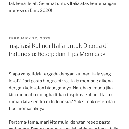
tak kenal lelah. Selamat untuk Italia atas kemenangan
mereka di Euro 2020!
POSTED
FEBRUARY 27, 2025
ON
Inspirasi Kuliner Italia untuk Dicoba di
Indonesia: Resep dan Tips Memasak
Siapa yang tidak tergoda dengan kuliner Italia yang
lezat? Dari pasta hingga pizza, Italia memang dikenal
dengan kelezatan hidangannya. Nah, bagaimana jika
kita mencoba menghadirkan inspirasi kuliner Italia di
rumah kita sendiri di Indonesia? Yuk simak resep dan
tips memasaknya!
Pertama-tama, mari kita mulai dengan resep pasta
carbonara. Pasta carbonara adalah hidangan khas Italia