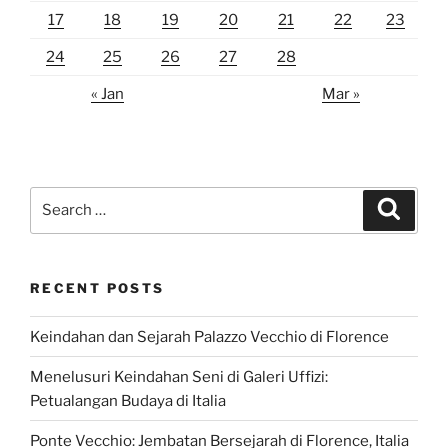
17
18
19
20
21
22
23
24
25
26
27
28
« Jan
Mar »
Search
Search
for:
RECENT POSTS
Keindahan dan Sejarah Palazzo Vecchio di Florence
Menelusuri Keindahan Seni di Galeri Uffizi:
Petualangan Budaya di Italia
Ponte Vecchio: Jembatan Bersejarah di Florence, Italia